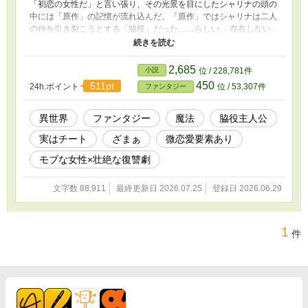
「初恋の女性だ」と言い張り、その光景を目にしたシャリナの頭の
中には「原作」の記憶が流れ込んだ。「原作」ではシャリナは二人
の仲を引き裂こうとする「脇役」だった……らしい。 存在しない
記憶が生まれてから一年後、シャリナはとうとうハロッドがシシー
に結婚指輪を渡しているところを目撃してしまう。それを機に完全
に婚約者に見切りをつけたシャリナは、同じくハロッドに虐げられ
2,685
小説
位 / 228,781件
ていた彼の弟ロドアンから、ハロッドやシシーのはたらいている悪
450
511pt
24h.ポイント
位 / 53,307件
ファンタジー
事について知らされる。 「原作」の記憶通りの未来は要らない
し、シシーたちの思い通りにもさせない。これはシャリナが自身の
幸せをつかむための物語。
異世界
ファンタジー
魔法
脇役主人公
実はチート
ざまぁ
微恋愛要素あり
モブな女性×壮絶な復讐劇
文字数 88,911
最終更新日 2026.07.25
登録日 2026.06.29
1
件