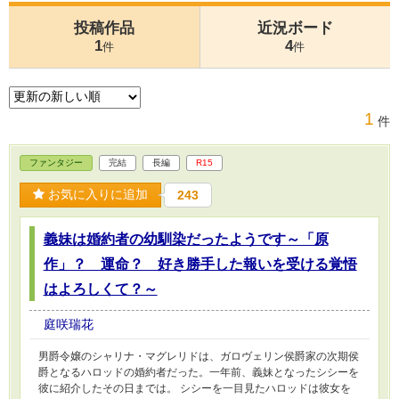
投稿作品
近況ボード
1
4
件
件
1
件
ファンタジー
完結
長編
R15
お気に入りに追加
243
義妹は婚約者の幼馴染だったようです～「原
作」？ 運命？ 好き勝手した報いを受ける覚悟
はよろしくて？～
庭咲瑞花
男爵令嬢のシャリナ・マグレリドは、ガロヴェリン侯爵家の次期侯
爵となるハロッドの婚約者だった。一年前、義妹となったシシーを
彼に紹介したその日までは。 シシーを一目見たハロッドは彼女を