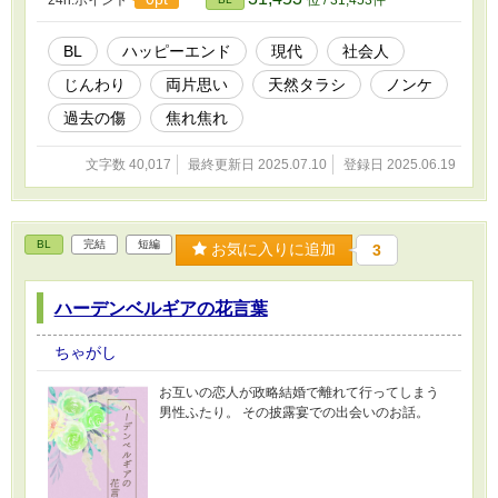
ない。 別にあの人に会いたいって訳じゃない、
あの甘くてあたたかなコーヒーの味が忘れられ
ないだけだ。 ・ 『ハーデンベルギアの花言葉』
BL
ハッピーエンド
現代
社会人
がレーティングなしのお話だった為、そちらか
じんわり
両片思い
天然タラシ
ノンケ
ら来ていただいた方が誰でも読めるよう、過激
表現は省いており、全編通して佐野燈士視点で
過去の傷
焦れ焦れ
進んでいく、中短編のお話になっております。
（いずれ吉野啓人視点のレーティングありの長
文字数 40,017
最終更新日 2025.07.10
登録日 2025.06.19
編も出す予定。） 世界線は長編小説『必要だっ
て言われたい』と同じで、 タル要のお話から考
えると時系列は３年ほど前になります。 『必要
だって言われたい』を読んでからの方がより楽
BL
完結
短編
しんでいただけるとは思いますが、 読まなくて
お気に入りに追加
3
も話自体は単体で楽しんでいただけます。 しか
し、こちらは短編小説『ハーデンベルギアの花
ハーデンベルギアの花言葉
言葉』の続きの小説ですので、そちらは読んで
からでないと、大事なシーンで？？？になるか
と思います。 こちらを読み始める前に、ぜひ
ちゃがし
『ハーデンベルギアの花言葉』をお先にどう
ぞ。
お互いの恋人が政略結婚で離れて行ってしまう
男性ふたり。 その披露宴での出会いのお話。