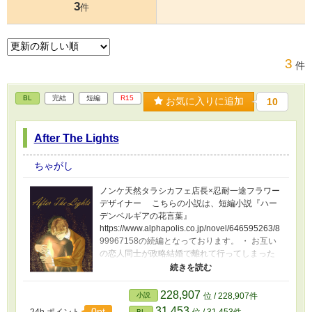
3
件
3
件
BL
完結
短編
R15
お気に入りに追加
10
After The Lights
ちゃがし
ノンケ天然タラシカフェ店長×忍耐一途フラワー
デザイナー こちらの小説は、短編小説『ハー
デンベルギアの花言葉』
https://www.alphapolis.co.jp/novel/646595263/8
99967158の続編となっております。 ・ お互い
の恋人同士が政略結婚で離れて行ってしまった
ふたりが、元恋人の結婚披露宴で出会い、その
夜を"一夜限りの親友”みたいに共に過ごす。 連
絡先を交換せずに別れてしまったから、再びコ
228,907
小説
位 / 228,907件
ンタクトを取るにはあの店にもう一度行くしか
31,453
0pt
24h.ポイント
位 / 31,453件
BL