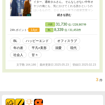
イター、通称タルさん。 そんなしがない中年オ
ヤジの俺にも、気にかけてくれる誰かというの
はいるもので。 ひとまわり年下の後輩営業マン
麝香要は、見た目がよく、仕事が出来、モテ盛
りなのに、この5年間ずっと、俺のようなおっさ
んに毎年バレンタインチョコを渡してくれる。
31,730
小説
位 / 228,907件
それがこの5年間、ずっと俺の心の支えになって
8,339
14pt
24h.ポイント
位 / 31,453件
BL
いた。 5年間変わらずに待ち続けてくれたから、
今度は俺が少しずつその気持ちに答えていきた
いと思う。 樽前 アタル（たるまえ あたる）42
BL
ハッピーエンド
オフィスラブ
歳 広告代理店のコピーライター、通称タルさ
年の差
平凡×美形
溺愛
現代
ん。 妻を亡くしてからの10年間、高校生の一人
息子、凛太郎とふたりで暮らしてきた。 息子が
社会人
甘々
成人するまでは一番近くで見守りたいと願って
いるため、社内外の交流はほとんど断ってい
文字数 164,186
最終更新日 2025.05.23
登録日 2025.02.23
る。 ５年間、バレンタインの日にだけアプロー
チしてくる一回り年下の後輩営業マンが可愛い
けれど、今はまだ息子が優先。 春からは息子が
大学生となり、家を出ていく予定だ。 だからそ
3
件
れまでは、もうしばらく待っていてほしい。 麝
香 要（じゃこう かなめ）30歳 広告代理店の営
業マン。 見た目が良く仕事も出来るため、年齢
＝モテ期みたいな人生を送ってきた。 来るもの
拒まず去る者追わずのスタンスなので経験人数
は多いけれど、 タルさんに出会うまで、自分か