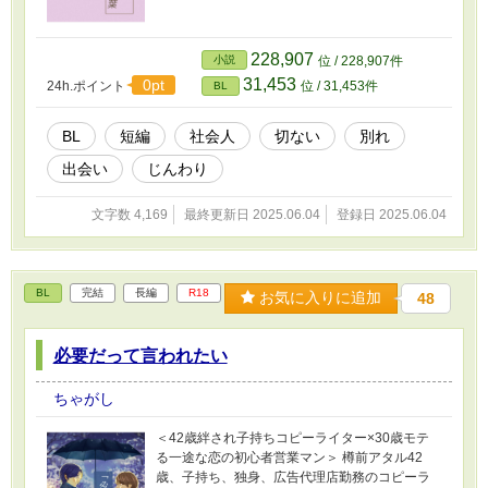
228,907
小説
位 / 228,907件
31,453
0pt
24h.ポイント
位 / 31,453件
BL
BL
短編
社会人
切ない
別れ
出会い
じんわり
文字数 4,169
最終更新日 2025.06.04
登録日 2025.06.04
BL
完結
長編
R18
お気に入りに追加
48
必要だって言われたい
ちゃがし
＜42歳絆され子持ちコピーライター×30歳モテ
る一途な恋の初心者営業マン＞ 樽前アタル42
歳、子持ち、独身、広告代理店勤務のコピーラ