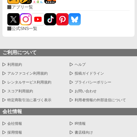
ら人を好きになったことも、本気の恋もしたこ
アプリ一覧
とがない。 そんな要が入社以来、ずっと片思い
をしているタルさん。 １年間溜めに溜めた勇気
を振り絞って、毎年バレンタインの日にだけア
プローチをする。 この５年間、毎年食事に誘っ
公式SNS一覧
てはみるけれど、シングルファザーのタルさん
の第一優先は息子の凛太郎で、 要の誘いには１
度も乗ってくれたことがない。 今年もダメもと
で誘ってみると、なんと返事はＯＫ。 舞い上が
ご利用について
ってしまってそれ以来、ポーカーフェイスが保
てない。
利用規約
ヘルプ
アルファコイン利用規約
投稿ガイドライン
レンタルサービス利用規約
プライバシーポリシー
スコア利用規約
お問い合わせ
特定商取引法に基づく表示
利用者情報の外部送信について
会社情報
会社情報
IR情報
採用情報
書店様向け