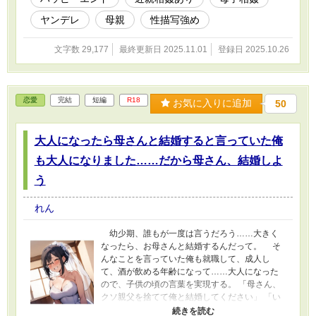
ヤンデレ
母親
性描写強め
文字数 29,177
最終更新日 2025.11.01
登録日 2025.10.26
恋愛
完結
短編
R18
お気に入りに追加
50
大人になったら母さんと結婚すると言っていた俺
も大人になりました……だから母さん、結婚しよ
う
れん
幼少期、誰もが一度は言うだろう……大きく
なったら、お母さんと結婚するんだって。 そ
んなことを言っていた俺も就職して、成人し
て、酒が飲める年齢になって……大人になった
ので、子供の頃の言葉を実現する。 「母さん、
クソ親父を捨てて俺と結婚してください」 「い
や、あなた、私達血の繋がった母子でし