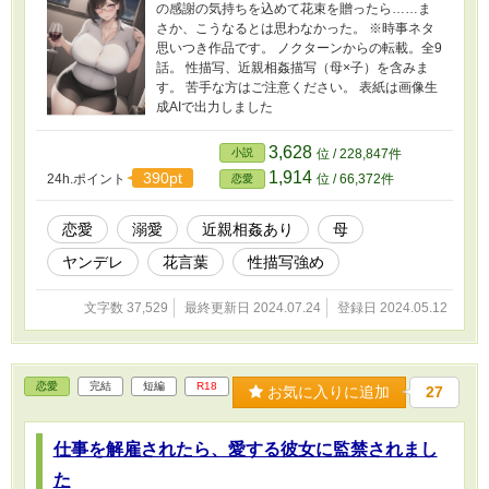
の感謝の気持ちを込めて花束を贈ったら……ま
さか、こうなるとは思わなかった。 ※時事ネタ
思いつき作品です。 ノクターンからの転載。全9
話。 性描写、近親相姦描写（母×子）を含みま
す。 苦手な方はご注意ください。 表紙は画像生
成AIで出力しました
3,628
小説
位 / 228,847件
1,914
390pt
24h.ポイント
位 / 66,372件
恋愛
恋愛
溺愛
近親相姦あり
母
ヤンデレ
花言葉
性描写強め
文字数 37,529
最終更新日 2024.07.24
登録日 2024.05.12
恋愛
完結
短編
R18
お気に入りに追加
27
仕事を解雇されたら、愛する彼女に監禁されまし
た