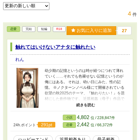
4
件
恋愛
完結
短編
R18
お気に入りに追加
27
触れてはいけないアナタに触れたい
れん
幼少期の記憶というのは時が経つにつれて薄れ
ていく……それでも色褪せない記憶というのが
俺にはある。 それは、幼い日にみた、性の記
憶。 ※ノクターンノベル様にて開催されている
欲望の秋2025のテーマ、『触わりたい！』を題
材にした創作物です。 近親相姦（母子）作品で
す。 性描写、近親相姦描写を含みます。 この話
は創作物でありフィクションです。 登場する人
物は全員成人済みで架空の存在です。 過度な突
4,802
小説
位 / 228,847件
っ込みや現実的にありえないというコメントは
2,442
291pt
24h.ポイント
位 / 66,372件
恋愛
お控えください。 執筆完了。全7話予約投稿済
み。3万文字未満。11/1まで1話ずつ19時50分投
稿。
ハッピーエンド
近親相姦あり
母子相姦