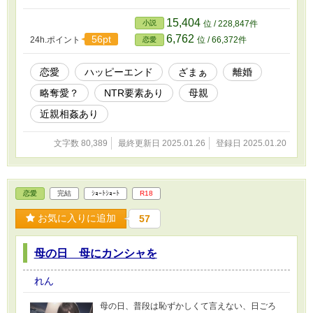
ょ！？ 何言ってるの！！？」 ※注意事項）
この作品はオリジナルの息子が父親から母親を
15,404
小説
位 / 228,847件
奪う話です。近親相姦描写、略奪、性描写を含
6,762
56pt
24h.ポイント
位 / 66,372件
恋愛
みます。 理不尽な強奪系ではありません。
女性（母）を幸せにするためにその夫（父）か
ら略奪するという手段を用いているため、ＮＴ
恋愛
ハッピーエンド
ざまぁ
離婚
Ｒタグを使用しています。 きちんと行動して
略奪愛？
NTR要素あり
母親
口説いて好感度を稼いで落としています。女性
に対して暴力をふるったり、弱みにつけ込んで
近親相姦あり
脅迫する（不貞行為したのは例外）といった理
不尽に幸せカップルを崩壊させるためには使用
文字数 80,389
最終更新日 2025.01.26
登録日 2025.01.20
していません。 飲酒する描写がありますが、
登場人物は全員成人済みです。 花言葉、カク
テル言葉は筆者が調べた物を使用しています。
サイトによって解釈の違いがあるため、それを
恋愛
完結
ｼｮｰﾄｼｮｰﾄ
R18
指摘するコメントはお控えください。 執筆開
始したのが11月22日なので、物語の舞台は11月
お気に入りに追加
57
22日の金曜日です。公開日とずれています。ご
了承ください。 当作品はフィクションです。
閲覧は自己責任でお願いします。 1話あたり
母の日 母にカンシャを
4000文字から7000文字です。 全14話、合計8
万文字。 改行を多めに挟んで圧迫感がないよ
れん
うにしていますが、逆濡隙間が多すぎて読みに
くくなっている可能性があります。ご了承くだ
母の日、普段は恥ずかしくて言えない、日ごろ
さい。 表紙イラストはAIで生成しました。