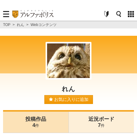
TOP
>
れん
>
Webコンテンツ
れん
お気に入りに追加
投稿作品
近況ボード
4
7
件
件