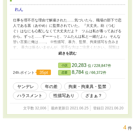
れん
仕事を理不尽な理由で解雇された……気づいたら、職場の部下で恋
人である菖（あやめ）に監禁されていた。 『大丈夫。紡（つむ
ぐ）はなにも心配しなくて大丈夫だよ？ ツムは私が養ってあげる
から。ずっと……ずーーっと、ツムたんは私と一緒だよ♪』 そんな
甘い言葉に俺は……。 ※性描写、暴力、監禁、拘束描写を含みま
す。 暴力は振るいませんが、苦手な方はご注意ください。 閲覧は
自己責任でお願いします。 友人から「こんな話が読みたい」とい
うネタを提供していただき、それを元に執筆させていただきまし
た。 友人リクエストであるため、友人の希望を最優先にして執筆
20,283
小説
位 / 228,847件
しています。ご了承ください。 この作品はフィクションです。 作
8,784
35pt
24h.ポイント
位 / 66,372件
恋愛
品内で行われている行為は実際に行うと刑法で罰せられる可能性が
あります。 ご都合主義展開を含みます。 5話から視点がヒロイン視
点に変わります。 注）9話目に、復讐のためにヒロインが自分の体
ヤンデレ
年の差
拘束・拘束具・監禁
を使う描写があります。性暴力、ヒロインが恋人以外にという描写
ハラスメント
性描写あり
ざまぁ？
が苦手な方はご注意ください。
文字数 32,006
最終更新日 2021.06.25
登録日 2021.06.20
4
件