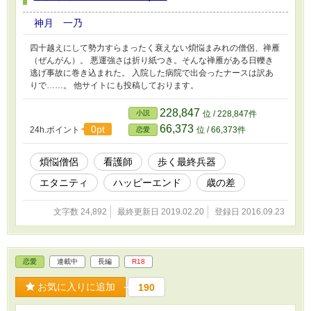
神月 一乃
四十越えにして勢力すらまったく衰えない煩悩まみれの僧侶、禅雁
（ぜんがん）。 悪運強さは折り紙つき。そんな禅雁がある日轢き
逃げ事故に巻き込まれた。 入院した病院で出会ったナースは訳あ
りで……。 他サイトにも投稿しております。
228,847
小説
位 / 228,847件
66,373
0pt
24h.ポイント
位 / 66,373件
恋愛
煩悩僧侶
看護師
歩く最終兵器
エタニティ
ハッピーエンド
歳の差
文字数 24,892
最終更新日 2019.02.20
登録日 2016.09.23
恋愛
連載中
長編
R18
お気に入りに追加
190