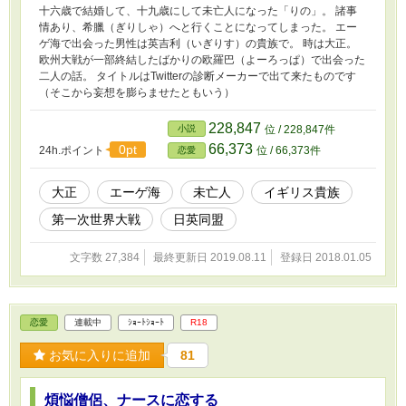
十六歳で結婚して、十九歳にして未亡人になった「りの」。 諸事
情あり、希臘（ぎりしゃ）へと行くことになってしまった。 エー
ゲ海で出会った男性は英吉利（いぎりす）の貴族で。 時は大正。
欧州大戦が一部終結したばかりの欧羅巴（よーろっぱ）で出会った
二人の話。 タイトルはTwitterの診断メーカーで出て来たものです
（そこから妄想を膨らませたともいう）
228,847
小説
位 / 228,847件
66,373
0pt
24h.ポイント
位 / 66,373件
恋愛
大正
エーゲ海
未亡人
イギリス貴族
第一次世界大戦
日英同盟
文字数 27,384
最終更新日 2019.08.11
登録日 2018.01.05
恋愛
連載中
ｼｮｰﾄｼｮｰﾄ
R18
お気に入りに追加
81
煩悩僧侶、ナースに恋する