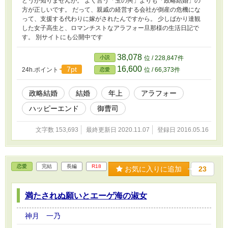
どうか知りませんが。 よく言う「玉の輿」よりも「政略結婚」の
方が正しいです。 だって、親戚の経営する会社が倒産の危機にな
って、支援する代わりに嫁がされたんですから。 少しばかり達観
した女子高生と、ロマンチストなアラフォー旦那様の生活日記で
す。 別サイトにも公開中です
38,078
小説
位 / 228,847件
16,600
7pt
24h.ポイント
位 / 66,373件
恋愛
政略結婚
結婚
年上
アラフォー
ハッピーエンド
御曹司
文字数 153,693
最終更新日 2020.11.07
登録日 2016.05.16
恋愛
完結
長編
R18
お気に入りに追加
23
満たされぬ願いとエーゲ海の淑女
神月 一乃