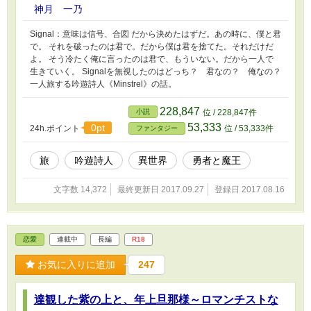
神月 一乃
Signal：意味は信号、合図 だから決めたはずだ。あの時に、僕と君
で。 それを破ったのは君で。だから僕は君を捨てた。それだけだ
よ。 そう冷たく俺に言ったのは君で、もういない。だから一人で
生きていく。 Signalを無視したのはどっち？ 君なの？ 俺なの？
一人旅する吟遊詩人《Minstrel》の話。
228,847
小説
位 / 228,847件
53,333
0pt
24h.ポイント
位 / 53,333件
ファンタジー
旅
吟遊詩人
異世界
勇者と魔王
文字数 14,372
最終更新日 2017.09.27
登録日 2017.08.16
恋愛
連載中
長編
R18
お気に入りに追加
247
達観した紫の上と、年上旦那様～ロマンチストな