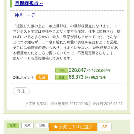
旦那様視点～
神月 一乃
「達観した紫の上と、年上旦那様」の旦那様視点になります。 ロ
マンチストで実は奥様をこよなく愛する龍雅。仕事に忙殺され、帰
れずにいるとまさかの「愛人」疑惑が持ち上がっていた。そんなこ
とはつゆ知らず、二十歳も離れた可愛い奥様を喜ばせようと必死。
そこには価値観の違いもあり、うまくいかない。 麻帆佳視点があ
る程度進んだところで書いていくので、不定期更新となります。
他サイトとも重複投稿しております。
228,847
小説
位 / 228,847件
66,373
0pt
24h.ポイント
位 / 66,373件
恋愛
年上
文字数 8,523
最終更新日 2017.02.08
登録日 2016.05.27
恋愛
完結
短編
お気に入りに追加
37