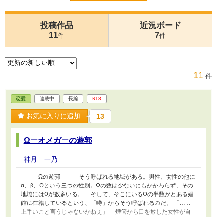
投稿作品
近況ボード
11
7
件
件
11
件
恋愛
連載中
長編
R18
お気に入りに追加
13
Ωーオメガーの遊郭
神月 一乃
――Ωの遊郭―― そう呼ばれる地域がある。男性、女性の他に
α、β、Ωという三つの性別。Ωの数は少ないにもかかわらず、その
地域にはΩが数多いる。 そして、そこにいるΩの半数がとある娼
館に在籍しているという、「噂」からそう呼ばれるのだ。 「……
上手いこと言うじゃないかねぇ」 煙管から口を放した女性が自