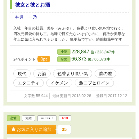
彼女と彼とお酒
神月 一乃
入社一年目の社員、美冬（みふゆ）。色香より食い気を地で行く、
四次元胃袋の持ち主。地味で目立たないはずなのに、何故か美形な
年上に気に入られちゃいました。 亀更新ですが、続編執筆中です
228,847
小説
位 / 228,847件
66,373
0pt
24h.ポイント
位 / 66,373件
恋愛
現代
お酒
色香より食い気
歳の差
エタニティ
イケメン
激ニブヒロイン
文字数 55,944
最終更新日 2018.02.28
登録日 2017.12.12
恋愛
完結
ｼｮｰﾄｼｮｰﾄ
R18
お気に入りに追加
35