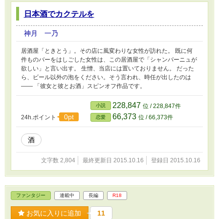
日本酒でカクテルを
神月 一乃
居酒屋「ときとう」。その店に風変わりな女性が訪れた。 既に何
件ものバーをはしごした女性は、この居酒屋で「シャンパーニュが
欲しい」と言い出す。 生憎、当店には置いておりません。 だった
ら、ビール以外の泡をください。そう言われ、時任が出したのは
―― 「彼女と彼とお酒」スピンオフ作品です。
228,847
小説
位 / 228,847件
66,373
0pt
24h.ポイント
位 / 66,373件
恋愛
酒
文字数 2,804
最終更新日 2015.10.16
登録日 2015.10.16
ファンタジー
連載中
長編
R18
お気に入りに追加
11