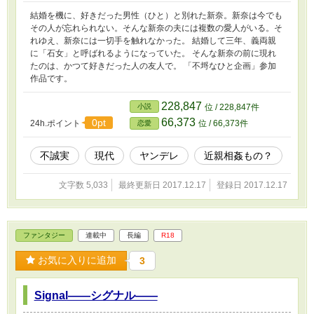
結婚を機に、好きだった男性（ひと）と別れた新奈。新奈は今でも
その人が忘れられない。そんな新奈の夫には複数の愛人がいる。そ
れゆえ、新奈には一切手を触れなかった。 結婚して三年、義両親
に「石女」と呼ばれるようになっていた。 そんな新奈の前に現れ
たのは、かつて好きだった人の友人で。 「不埒なひと企画」参加
作品です。
228,847
小説
位 / 228,847件
66,373
0pt
24h.ポイント
位 / 66,373件
恋愛
不誠実
現代
ヤンデレ
近親相姦もの？
文字数 5,033
最終更新日 2017.12.17
登録日 2017.12.17
ファンタジー
連載中
長編
R18
お気に入りに追加
3
Signal――シグナル――