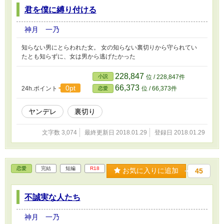
君を僕に縛り付ける
神月 一乃
知らない男にとらわれた女。 女の知らない裏切りから守られてい
たとも知らずに、女は男から逃げたかった
228,847
小説
位 / 228,847件
66,373
0pt
24h.ポイント
位 / 66,373件
恋愛
ヤンデレ
裏切り
文字数 3,074
最終更新日 2018.01.29
登録日 2018.01.29
恋愛
完結
短編
R18
お気に入りに追加
45
不誠実な人たち
神月 一乃