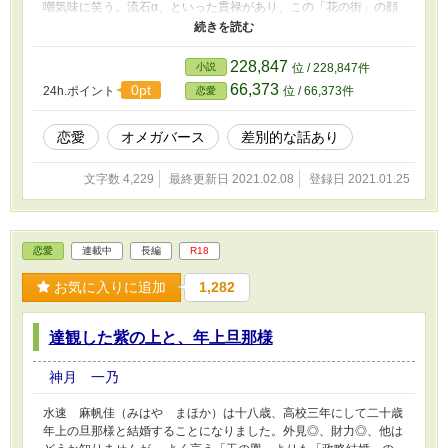
嘲気味に笑う。流石α、といった貫禄があり、この「花の街」の顔
役でもある。 「ママはそれでいいの？」 ここに勤めるβが心配そ
うに彼女を見た。 「いいも何も、言いたい奴に言わせてやればい
いのさ。この都市に住む大半のΩがいるのは事実だしねぇ」 Ωで
228,847
小説
位 / 228,847件
あることを隠すのは、法令に違反し強い罰則が与えらえる。最悪の
66,373
0pt
24h.ポイント
位 / 66,373件
恋愛
場合は、罪が課せられ、前科を持つこととなる。その代り、隠さず
にいれば｜発情期《ヒート》を抑えるための抑制剤を購入すること
もできるし、補助金も貰える。 だが、それだけに過ぎない。
恋愛
オメガバース
差別的な話あり
数か月に一度の｜発情期《ヒート》があるがゆえに、まともな職に
就けないΩは数多いるし、補助金で賄える抑制剤が効きにくいΩも
文字数 4,229
最終更新日 2021.02.08
登録日 2021.01.25
いれば、拒絶反応を起こすΩもいる。抑制剤もピンキリだが、一般
家庭が補助金で賄おうとすると、粗悪なものが多いのも事実だ。
だが、この「花の街」は違う。街の医師が処方する抑制剤は、各
Ωに合わせたものであるし、寝食も保証される。侮蔑されたΩたち
恋愛
連載中
長編
R18
にとってここはある意味楽園なのだ。 ここのΩに課されたものは
二つ。一つは発情抑制剤の治験。――これがあるからこそ、各々に
お気に入りに追加
1,282
あった抑制剤が貰えるというのもあるのだが。もう一つは「発情期
が酷い場合にのみ客を取る」こと。こちらは、希望者のみだ。客は
無論、顔役が厳選している故、おかしげな者は来ない。それどころ
達観した紫の上と、年上旦那様
か一度でも問題を起こしたαも街への出入りは禁止である。これは
他の娼館ではありえない。 この花の街に住むΩは大半が風俗を
神月 一乃
「副業」として、一般社会で働いている。それがあっさり通るの
も、この花の街ならではである。無論、風俗一本で生きている者も
水速 麻帆佳（みはや まほか）は十八歳、高校三年にして二十歳
いる。大抵、他のΩに尊敬されている。 そんな都市を舞台にし
年上の旦那様と結婚することになりました。外見◎、財力◎、他は
た、摩訶不思議なお話。