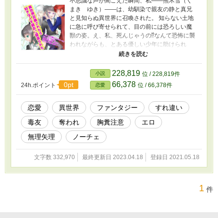
不思議な声が聞こえた瞬間、私――熊木雪（く
まき ゆき）――は、幼馴染で親友の静と真兄
と見知らぬ異世界に召喚された。 知らない土地
に急に呼び寄せられて、目の前には恐ろしい魔
獣の姿。え、私、死んじゃうの⁉なんて恐怖に襲
われながらも、とある優しい少年に助けられ
た。 少年に「七つの大罪（グリモワール）の一
人だ」って言われても、そんなの知らないし分
からないよ⁉ 召喚者に狙われながら、私達は七つ
228,819
小説
位 / 228,819件
の大罪（グリモワール）だった前世の記憶を取
66,378
0pt
24h.ポイント
位 / 66,378件
恋愛
り戻そうと旅に出ることにしたのだった。 幼馴
染たちと一緒に旅をする中、自分の恋心に気付
くんだけど静が協力してくれると言うのでお願
恋愛
異世界
ファンタジー
すれ違い
いしたの。やっぱり持つべきものは親友だね！
毒友
奪われ
胸糞注意
エロ
だけど、気付いたら好きな人と付き合っていた
のは静だった……協力してくれるって言ってた
無理矢理
ノーチェ
のに嘘だったの？！と思うものの、好きになる
のは個人の自由だから私にはとやかく言えな
文字数 332,970
最終更新日 2023.04.18
登録日 2021.05.18
い……せめて打ち明けて欲しかった。 ん？ちょ
っと待って？え、好き同士じゃない？！脅され
てたの！？ 好きなのに気持ちを伝えられず、大
切な子だけど譲れないプライドがあって、信じ
1
件
ていたのに裏切られて悲しみに明け暮れなが
ら、私達はそれぞれ過去を取り戻していく。 複
雑な恋愛模様と、異世界での過去……泥沼な展