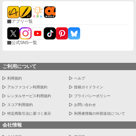
開の中、果たして思いを遂げられるのか。 毒
友・フレネミー全開でお送りします！ ＊ ＊
＊ 初オリジナル小説連載です。 最初の方に時
折、挿絵ありますのでご注意ください。 R描写
アプリ一覧
のある話には【❤︎】がタイトル後ろに入っていま
す。 また、R指定話を除いて読んでも話が分か
らないようになっておりますので、ご注意下さ
い。 現在の表紙絵：或眞ちゃん
公式SNS一覧
（@48694062rma） 小説家になろう、pixivでも
同時連載しております。
ご利用について
利用規約
ヘルプ
アルファコイン利用規約
投稿ガイドライン
レンタルサービス利用規約
プライバシーポリシー
スコア利用規約
お問い合わせ
特定商取引法に基づく表示
利用者情報の外部送信について
会社情報