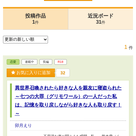
投稿作品
近況ボード
1
31
件
件
1
件
恋愛
連載中
長編
R18
お気に入りに追加
32
異世界召喚されたら好きな人を親友に寝盗られた
～七つの大罪（グリモワール）の一人だった私
は、記憶を取り戻しながら好きな人も取り戻す！
～
卯月えり