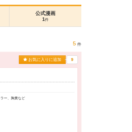
公式漫画
1
件
5
件
お気に入りに追加
9
ホラー、胸糞など