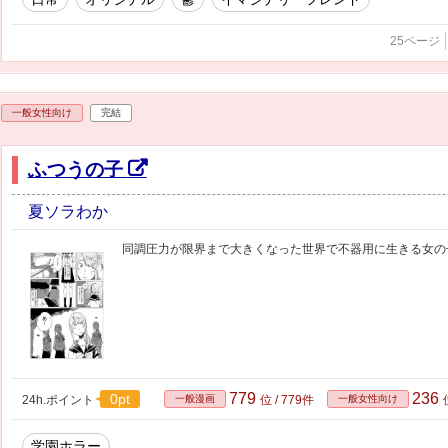
25ページ
一般女性向け
完結
ふつうの子
夏ソラわか
同調圧力が限界まで大きくなった世界で不器用に生きる女の
779
236
0pt
24h.ポイント
一般漫画
位 / 779件
一般女性向け
学園ホラー