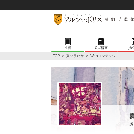
小説
公式漫画
投
TOP
>
夏ソラわか
>
Webコンテンツ
漫