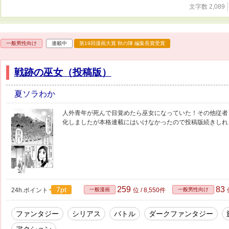
文字数 2,089
一般男性向け
連載中
第19回漫画大賞 秋の陣 編集長賞受賞
戦跡の巫女（投稿版）
夏ソラわか
人外青年が死んで目覚めたら巫女になっていた！その他従者
化しましたが本格連載にはいけなかったので投稿版続きしれ
259
83
7pt
24h.ポイント
一般漫画
位 / 8,550件
一般男性向け
ファンタジー
シリアス
バトル
ダークファンタジー