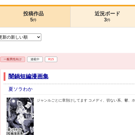
投稿作品
近況ボード
5
3
件
件
一般男性向け
連載中
R15
闇鍋短編漫画集
夏ソラわか
ジャンルごとに章別けしてます コメディ、切ない系、鬱、