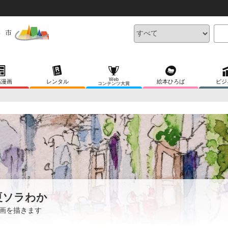
Web
稿漫画
レンタル
絵本ひろば
ビジ
コンテンツ大賞
夏ソラわか
画を描きます