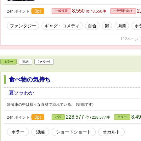
8,550
2
0pt
24h.ポイント
一般漫画
位 / 8,550件
一般男性向け
ファンタジー
ギャグ・コメディ
百合
鬱
胸糞
ホ
112ページ
ホラー
完結
ｼｮｰﾄｼｮｰﾄ
食べ物の気持ち
夏ソラわか
冷蔵庫の中は様々な食材で溢れている。 (短編です)
228,577
8,4
0pt
24h.ポイント
小説
位 / 228,577件
ホラー
ホラー
短編
ショートショート
オカルト