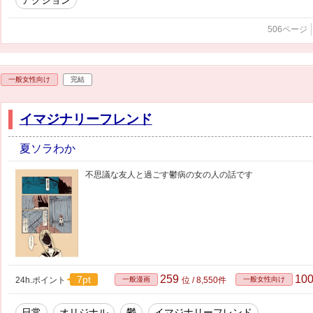
アクション
506ページ
一般女性向け
完結
イマジナリーフレンド
夏ソラわか
不思議な友人と過ごす鬱病の女の人の話です
259
10
7pt
24h.ポイント
一般漫画
位 / 8,550件
一般女性向け
日常
オリジナル
鬱
イマジナリーフレンド