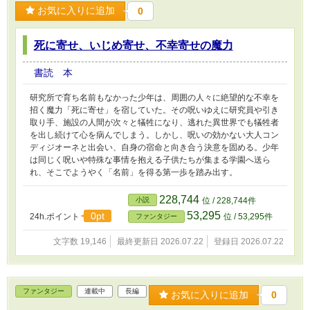
お気に入りに追加
0
死に寄せ、いじめ寄せ、不幸寄せの魔力
書読 本
研究所で育ち名前もなかった少年は、周囲の人々に絶望的な不幸を
招く魔力「死に寄せ」を宿していた。その呪いゆえに研究員や引き
取り手、施設の人間が次々と犠牲になり、逃れた異世界でも犠牲者
を出し続けて心を病んでしまう。しかし、呪いの効かない大人コン
ディジオーネと出会い、自身の宿命と向き合う決意を固める。少年
は同じく呪いや特殊な事情を抱える子供たちが集まる学園へ送ら
れ、そこでようやく「名前」を得る第一歩を踏み出す。
228,744
小説
位 / 228,744件
53,295
0pt
24h.ポイント
位 / 53,295件
ファンタジー
文字数 19,146
最終更新日 2026.07.22
登録日 2026.07.22
ファンタジー
連載中
長編
お気に入りに追加
0