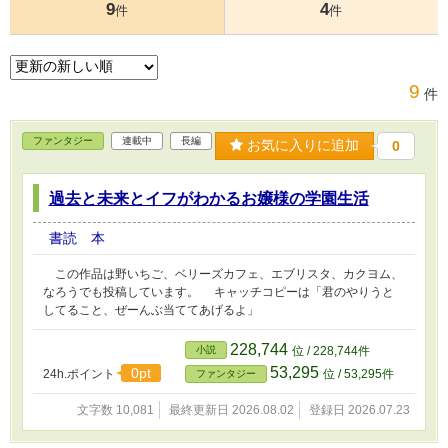
9
4
件
件
9
件
ファンタジー
連載中
長編
お気に入りに追加
0
過去と未来とイフがわかるお嬢様の学園生活
書読 本
この作品は野いちご、ベリーズカフェ、エブリスタ、カクヨム、
なろうでも投稿しています。 キャッチコピーは「君のやりうと
してること、ぜーんぶ当ててあげるよ」
228,744
小説
位 / 228,744件
53,295
0pt
24h.ポイント
位 / 53,295件
ファンタジー
文字数 10,081
最終更新日 2026.08.02
登録日 2026.07.23