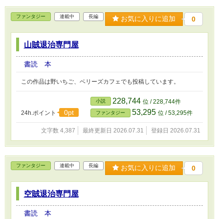
ファンタジー
連載中
長編
お気に入りに追加
0
山賊退治専門屋
書読 本
この作品は野いちご、ベリーズカフェでも投稿しています。
228,744
小説
位 / 228,744件
53,295
0pt
24h.ポイント
位 / 53,295件
ファンタジー
文字数 4,387
最終更新日 2026.07.31
登録日 2026.07.31
ファンタジー
連載中
長編
お気に入りに追加
0
空賊退治専門屋
書読 本