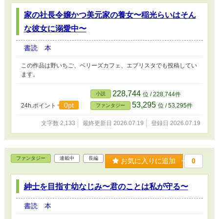
家の社長令嬢かつ美元家の養女〜稲光らいはそん
な彼女に溺愛中〜
書読 本
この作品は野いちご、ベリーズカフェ、エブリスタでも投稿してい
ます。
228,744
小説
位 / 228,744件
53,295
0pt
24h.ポイント
位 / 53,295件
ファンタジー
文字数 2,133
最終更新日 2026.07.19
登録日 2026.07.19
ファンタジー
連載中
長編
お気に入りに追加
0
紳士を目指す幼なじみ〜君のことは私が守る〜
書読 本