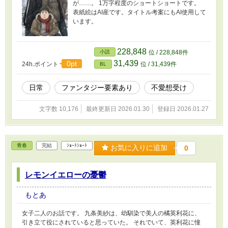
が……。 1万字程度のショートショートです。
表紙絵はAI産です。タイトル考案にもAI使用して
います。
228,848
小説
位 / 228,848件
31,439
0pt
24h.ポイント
位 / 31,439件
BL
日常
ファンタジー要素あり
不愛想受け
文字数 10,176
最終更新日 2026.01.30
登録日 2026.01.27
青春
完結
ｼｮｰﾄｼｮｰﾄ
お気に入りに追加
0
レモンイエローの憂鬱
もとあ
女子二人のお話です。 九条美紗は、幼馴染で美人の橘英利花に、
引き立て役にされていると思っていた。 それでいて、英利花に憧