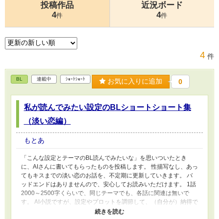
投稿作品
近況ボード
4
4
件
件
4
件
BL
連載中
ｼｮｰﾄｼｮｰﾄ
お気に入りに追加
0
私が読んでみたい設定のBLショートショート集
（淡い恋編）
もとあ
「こんな設定とテーマのBL読んでみたいな」を思いついたとき
に、AIさんに書いてもらったものを投稿します。 性描写なし、あっ
てもキスまでの淡い恋のお話を、不定期に更新していきます。 バ
ッドエンドはありませんので、安心してお読みいただけます。 1話
2000～2500字くらいで、同じテーマでも、各話に関連は無いで
す。 AI小説ですが、設定やプロットを調節して、（自分が）納得で
きるレベルにきゅんとするお話にしていく予定です。 お読みいた