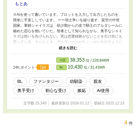
もとあ
※AIを使って書いています。プロットを入力して出力したものを、
簡単に手直ししています。 ーー領土争いを繰り返す、架空の中世
国家。軍師シャイラズは、幼少期からの友で騎士のアルダシールに
秘めた恋心を抱いていた。智者として知られながら、奥手なシャイ
ラズは想いを告げられない。実は恋愛経験がないことを引け目にも
思っている。そんなとき、アルダシールがちょっかいを出すように
体に触れてくる。免疫のないシャイラズは動揺して……。 1/7追
記 性描写ありの話を追加してので、R15に変更しました。 1/12追
記 完結しました。お読みいただきありがとうございます！
38,353
小説
位 / 228,848件
10,430
7pt
24h.ポイント
位 / 31,439件
BL
BL
ファンタジー
幼馴染
親友
奥手受け
初心な受け
嫉妬
AI使用
文字数 25,345
最終更新日 2026.01.12
登録日 2025.12.23
4
件