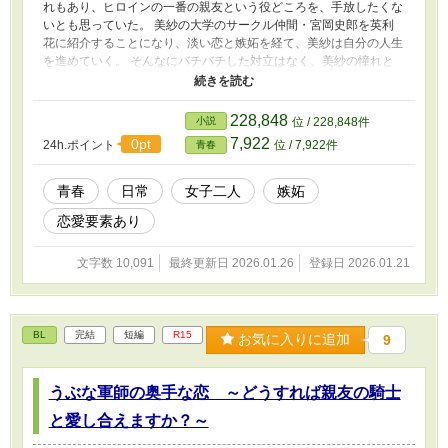
れもあり、ヒロインの一番の親友という役どころを、手放したくな
いとも思っていた。 美紗の大学のサークル仲間・宮岡史郎を英利
花に紹介することになり、淡い恋と嫉妬を経て、美紗は自分の人生
を進めていく。 そんなにバチバチした対立はなく、美紗の憧れと
嫉妬のないまぜになった感情を、日常の中で緩やかに描いていま
す。 お読みいただければ嬉しいです。お気に入り・いいね・感想
なども、励みになります。 １万字ほどのSSになります。よろしく
228,848
小説
位 / 228,848件
お願いいたします！
7,922
0pt
24h.ポイント
位 / 7,922件
青春
青春
日常
女子二人
嫉妬
恋愛要素あり
文字数 10,091
最終更新日 2026.01.26
登録日 2026.01.21
BL
完結
短編
R15
お気に入りに追加
9
うぶな軍師の奥手な恋 ～どうすれば親友の騎士
と愛し合えますか？～