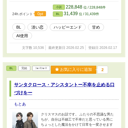
だけたら嬉しいです。
228,848
小説
位 / 228,848件
31,439
0pt
24h.ポイント
位 / 31,439件
BL
BL
淡い恋
ハッピーエンド
甘め
AI使用
文字数 10,536
最終更新日 2026.02.25
登録日 2026.02.17
BL
完結
ｼｮｰﾄｼｮｰﾄ
お気に入りに追加
2
サンタクロース・アシスタントー不幸を止める口
づけをー
もとあ
クリスマスのお話です。 ふたりの不思議な男た
ちが、自分は不細工で不幸だと思っている男に
ちょっとした魔法をかけて日常を一変させます