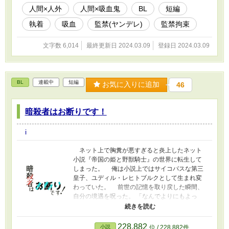
人間×人外
人間×吸血鬼
BL
短編
執着
吸血
監禁(ヤンデレ)
監禁拘束
文字数 6,014
最終更新日 2024.03.09
登録日 2024.03.09
BL
連載中
短編
お気に入りに追加
46
暗殺者はお断りです！
i
ネット上で胸糞が悪すぎると炎上したネット
小説『帝国の姫と野獣騎士』の世界に転生して
しまった。 俺は小説上ではサイコパスな第三
皇子、ユディル・レヒトブルクとして生まれ変
わっていた。 前世の記憶を取り戻した瞬間、
自分の境遇を呪った。 「なんでよりにもよっ
て、悪役に転生しちゃってんの！？」 前世は
波乱万丈な人生だった。 俺は高校三年生のと
きに、御曹司の隠し息子だと発覚して、親父の
228,882
小説
位 / 228,882件