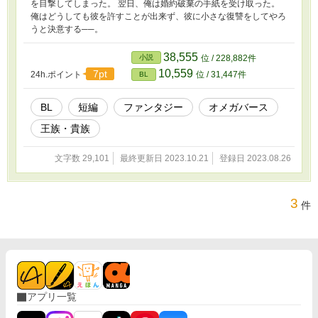
を目撃してしまった。 翌日、俺は婚約破棄の手紙を受け取った。
俺はどうしても彼を許すことが出来ず、彼に小さな復讐をしてやろ
うと決意する──。
38,555
小説
位 / 228,882件
10,559
7pt
24h.ポイント
位 / 31,447件
BL
BL
短編
ファンタジー
オメガバース
王族・貴族
文字数 29,101
最終更新日 2023.10.21
登録日 2023.08.26
3
件
アプリ一覧