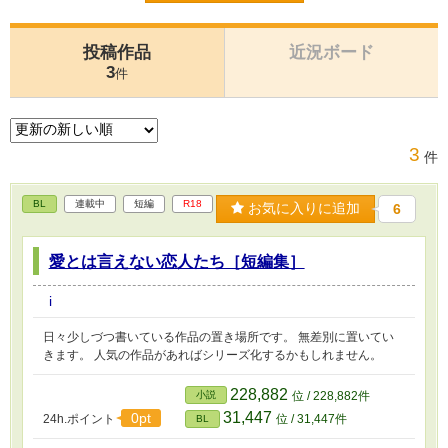
投稿作品
近況ボード
3
件
3
件
BL
連載中
短編
R18
お気に入りに追加
6
愛とは言えない恋人たち［短編集］
i
日々少しづつ書いている作品の置き場所です。 無差別に置いてい
きます。 人気の作品があればシリーズ化するかもしれません。
228,882
小説
位 / 228,882件
31,447
0pt
24h.ポイント
位 / 31,447件
BL