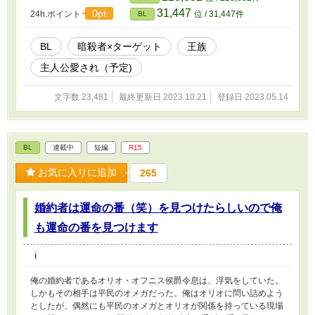
会社を継ぐために勉強漬けの毎日を送り、よう
31,447
0pt
24h.ポイント
位 / 31,447件
BL
やく会社を継ぐという前日にマフィアの抗争に
巻き込まれて死んでしまったのだ。 小説内で
は、異常な執着をヒロインに見せつける当て馬
BL
暗殺者×ターゲット
王族
兼悪役を担っていたユディルだが、そんなもの
主人公愛され（予定)
はお断りである。 この世界では絶対に安全に
幸せになってやる！ そう決意を固めていたはず
なのに…… どうやら今世の俺には暗殺者とい
文字数 23,481
最終更新日 2023.10.21
登録日 2023.05.14
うものがついているらしい！？
BL
連載中
短編
R15
お気に入りに追加
265
婚約者は運命の番（笑）を見つけたらしいので俺
も運命の番を見つけます
i
俺の婚約者であるオリオ・オフニス侯爵令息は、浮気をしていた。
しかもその相手は平民のオメガだった。俺はオリオに問い詰めよう
としたが、偶然にも平民のオメガとオリオが関係を持っている現場