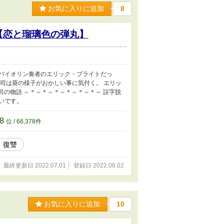
お気に入りに追加
8
dy〜【恋と瑠璃色の弾丸】
なバイオリン奏者のエリック・ブライトだっ
、司は葵の様子がおかしい事に気付く。 エリッ
司の物語 ～＊～＊～＊～＊～＊～＊～ 誤字脱
いです。
78
位 / 66,378件
復讐
最終更新日 2022.07.01
登録日 2022.06.02
お気に入りに追加
10