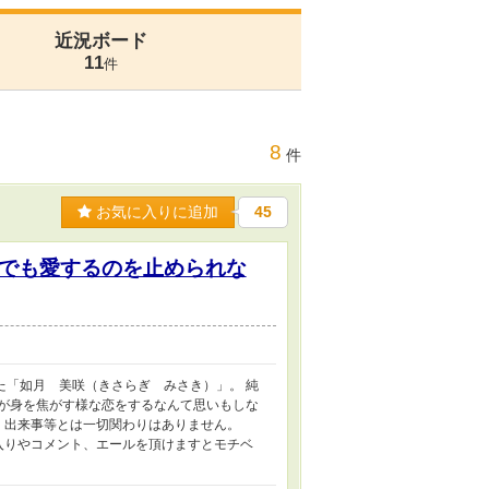
近況ボード
11
件
8
件
お気に入りに追加
45
でも愛するのを止められな
た「如月 美咲（きさらぎ みさき）」。 純
いが身を焦がす様な恋をするなんて思いもしな
物・出来事等とは一切関わりはありません。
に入りやコメント、エールを頂けますとモチベ