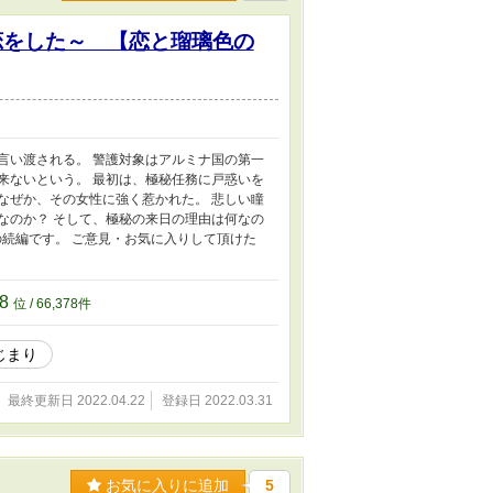
恋をした～ 【恋と瑠璃色の
言い渡される。 警護対象はアルミナ国の第一
来ないという。 最初は、極秘任務に戸惑いを
なぜか、その女性に強く惹かれた。 悲しい瞳
なのか？ そして、極秘の来日の理由は何なの
る夢は～の続編です。 ご意見・お気に入りして頂けた
78
位 / 66,378件
じまり
最終更新日 2022.04.22
登録日 2022.03.31
お気に入りに追加
5