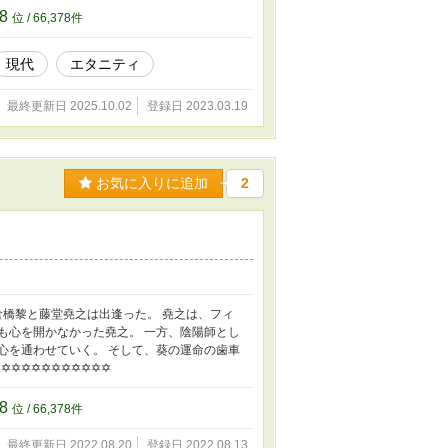
78
位 / 66,378件
現代
エタニティ
最終更新日 2025.10.02
登録日 2023.03.19
お気に入りに追加
2
倉橋黎と藤堂堯之は出逢った。 堯之は、フィ
も心を開かなかった堯之。 一方、陰陽師とし
心を通わせていく。 そして、葵の運命の歯車
✡✡✡✡✡✡✡✡✡✡✡
78
位 / 66,378件
最終更新日 2022.08.20
登録日 2022.08.13