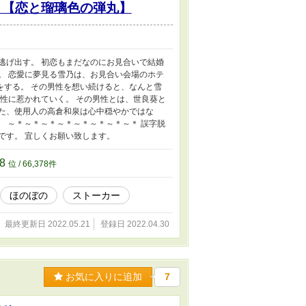
 【恋と瑠璃色の弾丸】
逃げ出す。 初恋もまだなのにお見合いで結婚
。 恋愛に夢見る雪乃は、お見合い会場のホテ
をする。 その男性を想い続けると、なんと雪
男性に惹かれていく。 その男性とは、世良葵と
いた、使用人の高倉和泉は心中穏やかではな
。 ～＊～＊～＊～＊～＊～＊～＊～＊ 誤字脱
です。 宜しくお願い致します。
78
位 / 66,378件
ほのぼの
ストーカー
最終更新日 2022.05.21
登録日 2022.04.30
お気に入りに追加
7