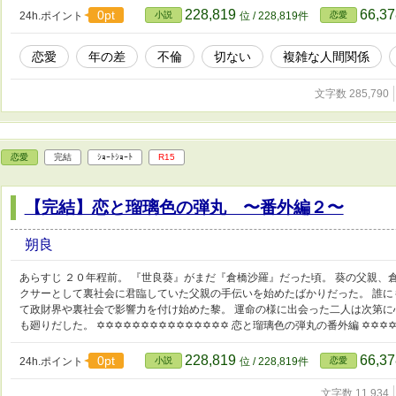
228,819
66,3
0pt
24h.ポイント
小説
位 / 228,819件
恋愛
恋愛
年の差
不倫
切ない
複雑な人間関係
文字数 285,790
恋愛
完結
ｼｮｰﾄｼｮｰﾄ
R15
【完結】恋と瑠璃色の弾丸 〜番外編２〜
朔良
あらすじ ２０年程前。 『世良葵』がまだ『倉橋沙羅』だった頃。 葵の父親、
クサーとして裏社会に君臨していた父親の手伝いを始めたばかりだった。 誰に
て政財界や裏社会で影響力を付け始めた黎。 運命の様に出会った二人は次第に
も廻りだした。 ✡✡✡✡✡✡✡✡✡✡✡✡✡✡✡ 恋と瑠璃色の弾丸の番外編 ✡✡✡✡
228,819
66,3
0pt
24h.ポイント
小説
位 / 228,819件
恋愛
文字数 11,934