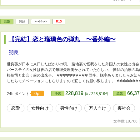
恋愛
完結
ｼｮｰﾄｼｮｰﾄ
R15
【完結】恋と瑠璃色の弾丸 〜番外編〜
朔良
世良葵が日本に来日したばかりの頃。 路地裏で怪我をした外国人の女性と出会
バーステイの女性は夜の店で無理矢理働かされていたらしい。 怪我の治療の為
桜葉司と出会う前の出来事。 ✻✻✻✻✻✻✻✻✻✻ 誤字、脱字ありましたらお知
したらモチベーションにもなりますので宜しくお願い致します。 ✻✻✻✻✻✻✻
228,819
66,3
0pt
24h.ポイント
小説
位 / 228,819件
恋愛
恋愛
女性向け
男性向け
万人向け
裏社会
文字数 10,766