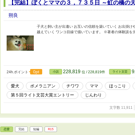
【完結】ぼくとママの３，７３５日 ～虹の橋の
朔良
子犬と飼い主が出逢い お互いの信頼を築いていく お出掛け
越えていく ワンコ目線で描いています。 ※著者の体験談を
228,819
9
0pt
24h.ポイント
小説
位 / 228,819件
ライト文芸
愛犬
ポメラニアン
チワワ
ママ
ほっこり
第５回ライト文芸大賞エントリー
じんわり
文字数 11,911
恋愛
完結
短編
R15