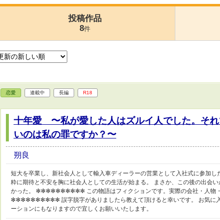
投稿作品
8
件
恋愛
連載中
長編
R18
十年愛 〜私が愛した人はズルイ人でした。それ
いのは私の罪ですか？〜
朔良
短大を卒業し、新社会人として輸入車ディーラーの営業として入社式に参加し
粋に期待と不安を胸に社会人としての生活が始まる。 まさか、この後の出会
かった。 ✻✻✻✻✻✻✻✻✻✻ この物語はフィクションです。実際の会社・人
✻✻✻✻✻✻✻✻✻✻ 誤字脱字がありましたら教えて頂けると幸いです。 お気
ーションにもなりますので宜しくお願いいたします。