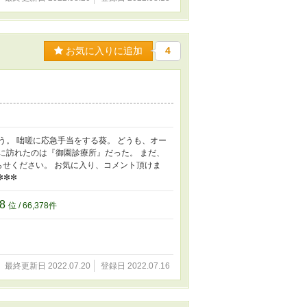
お気に入りに追加
4
う。 咄嗟に応急手当をする葵。 どうも、オー
に訪れたのは『御園診療所』だった。 まだ、
らせください。 お気に入り、コメント頂けま
✻✻✻
78
位 / 66,378件
最終更新日 2022.07.20
登録日 2022.07.16