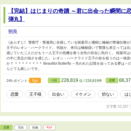
【完結】はじまりの奇蹟 ～君に出会った瞬間に
弾丸】
朔良
《あらすじ》 警察庁・警備局に在籍している桜葉司と橘樹に極秘の警備任務が
王子のレオン・ハークライド。 何故か、来日は極秘扱いで警護も表立っては出
感じていた二人だがもう一人王子の危機を救う女性の存在に気付く。 桜葉司は
の中に意志の強さを感じた。 レオン・ハークライド王子の命を狙うのは一体誰
か？ ＊＊＊＊＊＊＊＊ Beautiful Butterfly ～失われた記憶を辿ってみ
らとても嬉しいです。
228,819
66,3
0pt
24h.ポイント
小説
位 / 228,819件
恋愛
恋愛
王子様
出会い
イケメン
切ない
は
文字数 32,287
恋愛
完結
短編
R18