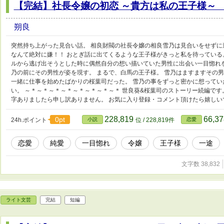
【完結】社長令嬢の初恋 ～貴方は私の王子様～
朔良
突然持ち上がった見合い話。 相良財閥の社長令嬢の相良雪乃は見合いをせずに
なんて絶対に嫌！！ おとぎ話に出てくるような王子様がきっと私を待っている
ルから逃げ出そうとした時に偶然自分の想い描いていた男性に出会い一目惚れ
乃の前にその男性が姿を現す。 まるで、白馬の王子様。 雪乃はますますその
一緒に仕事を始めたばかりの桜葉司だった。 雪乃の事をずっと密かに想って
い。 ～＊～＊～＊～＊～＊～＊～＊～＊ 世良葵&桜葉司のストーリー続編です
字ありましたら申し訳ありません。 お気に入り登録・コメント頂けたら嬉しい
228,819
66,3
0pt
24h.ポイント
小説
位 / 228,819件
恋愛
恋愛
純愛
一目惚れ
令嬢
王子様
一途
文字数 38,832
ライト文芸
完結
短編