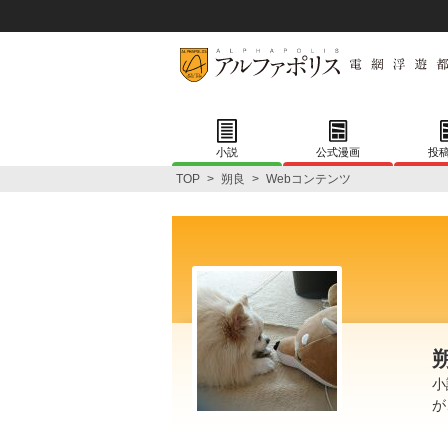
小説
公式漫画
投
TOP
>
朔良
>
Webコンテンツ
小
が