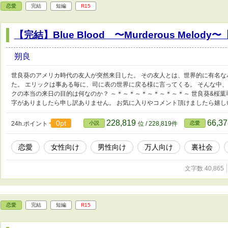
恋愛
完結
短編
R15
【完結】Blue Blood 〜Murderous Melo
朔良
世良葵のアメリカ時代の友人が突然来日した。 その友人とは、世界的に有名
た。 エリックは事ある毎に、司に表の世界に戻る様に言ってくる。 そんな中
クの本当の来日の目的は何なのか？ ～＊～＊～＊～＊～＊～＊～ 世良葵&桜葉
字がありましたら申し訳ありません。 お気に入りやコメント頂けましたら嬉し
228,819
66,3
0pt
24h.ポイント
小説
位 / 228,819件
恋愛
恋愛
女性向け
男性向け
万人向け
裏社会
文字数 40,865
恋愛
完結
短編
R15