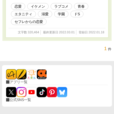
真面目女子。初体験は好きな相手と済ませたば
かり。 小林敦史（こばやし あつし）…同じく
恋愛
イケメン
ラブコメ
青春
学級委員。去年、東京から転入してきたイケメ
エタニティ
溺愛
学園
ドS
ン。適当でチャラい。 ★このお話はフィクショ
ンです。名前、地名、団体、学校、など実在の
セフレからの恋愛
ものとは関係がありません。 他サイトでも以前
公開して作品と同じ内容になります
文字数 320,464
最終更新日 2022.03.01
登録日 2022.01.18
1
件
アプリ一覧
公式SNS一覧