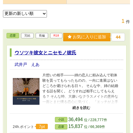
1
件
恋愛
完結
長編
R18
お気に入りに追加
44
ウソツキ彼女とニセモノ彼氏
武井戸 えあ
片想いの相手———姉の恋人に頼み込んで初体
験を貰ってもらったものの、一向に進展はない
どころか避けられる日々。 そんな中、姉の結婚
する話を聞く。 どうすれば相手にしてもらえ
る？ そんな時、大嫌いなクラスメイトの意外な
一面とまだ燻る恋心に気づく。 「エッチが上手
くなりたいの。どうしたら男の人を気持ちよく
させられるか私に教えて」 〜性描写のあるエピ
ソードは※をつけていますので、ご注意下さ
36,494
小説
位 / 228,777件
い〜 真面目女子×残念系イケメン 佐藤希望（さ
15,837
7pt
24h.ポイント
位 / 66,369件
恋愛
とう のぞみ）…クラスでは学級委員を務める