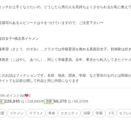
エッチが上手くなりたいの。どうしたら男の人を気持ちよくさせられるか私に教え
性描写のあるエピソードは※をつけていますので、ご注意下さい〜
面目女子×残念系イケメン
藤希望（さとう のぞみ）…クラスでは学級委員を務める真面目女子。初体験は好
林敦史（こばやし あつし）…同じく学級委員。去年、東京から転入してきたイケ
このお話はフィクションです。名前、地名、団体、学校、など実在のものとは関係
サイトでも以前公開して作品と同じ内容になります
24h.ポイント
0pt
0
228,845
66,370
位 / 228,845件
位 / 66,370件
説
恋愛
恋愛
イケメン
ラブコメ
青春
エタニティ
溺愛
学園
ドS
セフレ