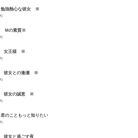
2 勉強熱心な彼女 ※
0
3 Mの素質※
0
4 女王様 ※
0
5 彼女との逢瀬 ※
0
6 彼女の誠意 ※
0
7 君のこともっと知りたい
0
8 彼女と過ごす夜