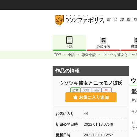
小説
公式漫画
投
TOP
>
小説
>
恋愛小説
>
ウソツキ彼女とニセ
作品の情報
ウ
ウソツキ彼女とニセモノ彼氏
恋愛
完結
長編
R18
武
お気に入り追加
片
そ
お気に入り
44
ど
初回公開日時
2022.01.18 07:49
そ
更新日時
2022.03.01 12:57