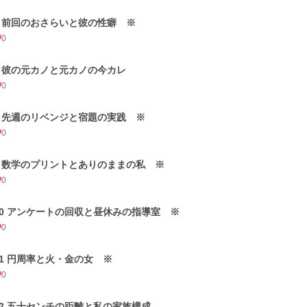
6 前回のおさらいと彼の性癖 ※
0
7 彼の元カノと元カノの今カレ
0
8 先週のリベンジと宿題の実践 ※
0
9 数学のプリントとありのままの私 ※
0
10 アンケートの回収と昼休みの指導室 ※
0
11 円周率と火・金の女 ※
0
12 五十センチの距離と私の家族構成