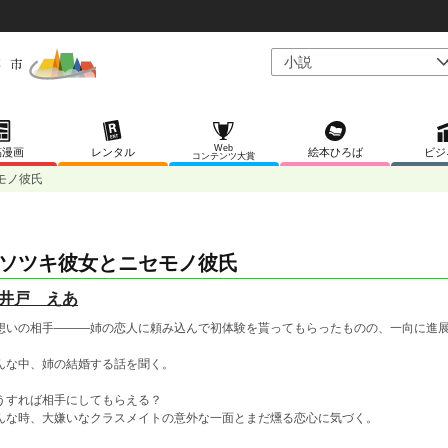
Web
稿漫画
レンタル
絵本ひろば
ビジ
コンテンツ大賞
モノ彼氏
ソツキ彼女とニセモノ彼氏
井戸 えあ
想いの相手———姉の恋人に頼み込んで初体験を貰ってもらったものの、一向に進
んな中、姉の結婚する話を聞く。
うすれば相手にしてもらえる？
んな時、大嫌いなクラスメイトの意外な一面とまだ燻る恋心に気づく。