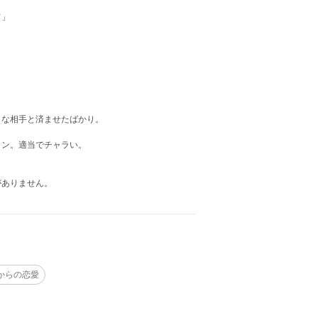
て」
きな相手と済ませたばかり。
メン。適当でチャラい。
がありません。
からの恋愛