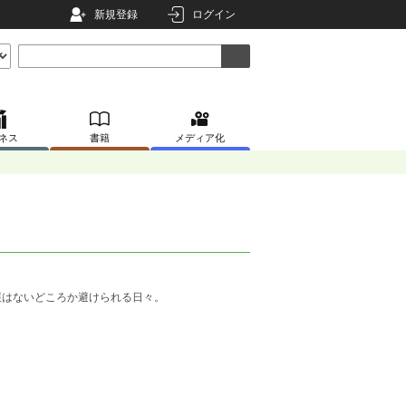
新規登録
ログイン
ネス
書籍
メディア化
展はないどころか避けられる日々。