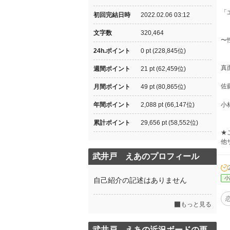
「
初回完結日時
2022.02.06 03:12
文字数
320,464
〜
24h.ポイント
0 pt (228,845位)
真
週間ポイント
21 pt (62,459位)
佐
月間ポイント
49 pt (80,865位)
年間ポイント
2,088 pt (66,147位)
小
累計ポイント
29,656 pt (58,552位)
★
他
武井戸 えあのプロフィール
小
自己紹介の記述はありません
もっと見る
武井戸 えあの近況ボードの更