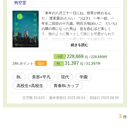
狗空堂
「来年の八月三十一日にね、世界が終わるん
だ」 渡來翼(わたらい つばさ)、一年一組、一
年生二回目の十六歳。明呉大地(めいご だいち)
の隣の席になった男は、息を呑むほど美しく
て、猫のように飄々として誰にも可愛がられて
いて、だけどどこか誰に対しても線を引いてい
る妙に雰囲気がある男。そしてそんな渡來は
――八月に世界が終わると、縋るように信じて
いた。 大人になんてなりたくないと世界を笑
228,669
小説
位 / 228,669件
う渡來と、早く大人になりたいと世界を睨む明
31,397
0pt
24h.ポイント
位 / 31,397件
BL
呉。一人ぼっちが二人集まったって、一つには
なれないことは子供ながらに分かってた。それ
でも二人は、滅亡のその時まで少しずつ心を癒
BL
美形×平凡
現代
学園
着させていく。 ※本作には一部家庭内暴力表
高校生×高校生
青春BLカップ​
現・ネグレクト表現を含みます。本作には犯罪
等を助長する意図は一切ありません。御注意く
ださい。 青春BLカップに参加しています。ご支
文字数 93,623
最終更新日 2025.09.03
登録日 2025.08.06
援いただけますと幸いです。 2025.9.4 完結し
ました。♡、お気に入り、感想ありがとうござ
います。おかげで走り切ることが出来まし
3
件
た！ 皆様の心に残れれば幸いです。