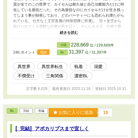
質が全てのこの世界で、カイセルは耐久値と自己治癒能力だけに特
化している盾役だった。その為盾役なのにカイセルだけが生き残っ
てしまう事が頻発しており、どのパーティーにも恐れられ煙たがら
れている。 仕方なく王宮直属の特殊部隊に所属し、日々女王から
投げられてくる過酷な任務を熟す日々。 そんなある日、任務で窮
地に陥り、流石に死を覚悟したカイセルだったが、そこに救援にや
って来たのは若くして名を馳せる美貌の魔術騎士・ハインリヒ。
「――なんで、何でアンタは『また』そんな役回りをやってい
228,669
小説
位 / 228,669件
る……！」 どうやらカイセルを知っている様子のハインリヒに訳
31,397
0pt
24h.ポイント
位 / 31,397件
BL
も分からぬまま囲い込まれ、その炎のような執着と愛を一身に受け
ることになるが……。 並々ならぬ執着と愛を注いでくるハインリ
ヒだが、その目の奥では自分ではない誰かを重ねていることを理解
異世界
異世界転生
執着
溺愛
していくカイセル。お前の胸に空いた穴は、俺の形をしているの
不憫受け
三角関係
濃密BL
か。 これは失い続けた二人の男が、【愛の落としどころ】を探す
話。 執着溺愛元陰キャ剣士×自己犠牲系卑屈元陽キャ盾役 ※付きの
タイトルは性描写がある予定です。 一部軽めのグロ描写がありま
文字数 6,029
最終更新日 2025.11.16
登録日 2025.10.31
す。
BL
完結
長編
お気に入りに追加
15
〚完結〛アポカリプスまで宜しく