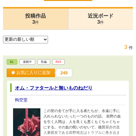
投稿作品
近況ボード
3
3
件
件
3
件
BL
連載中
長編
R15
お気に入りに追加
245
オム・ファタールと無いものねだり
狗空堂
この世の全てが手に入る者たちが、永遠に手に
入れられないたった一つのものの話。 前野の血
を引く人間は、人を良くも悪くもぐちゃぐちゃ
にする。その血の呪いのせいで、後田宗介の主
人兼親友である前野篤志はトラブルに巻き込ま