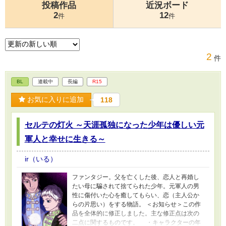
投稿作品
近況ボード
2
12
件
件
2
件
BL
連載中
長編
R15
お気に入りに追加
118
セルテの灯火 ～天涯孤独になった少年は優しい元
軍人と幸せに生きる～
ir（いる）
ファンタジー。父を亡くした後、恋人と再婚し
たい母に騙されて捨てられた少年。元軍人の男
性に傷付いた心を癒してもらい、恋（主人公か
らの片思い）をする物語。 ＜お知らせ＞この作
品を全体的に修正しました。主な修正点は次の
二点に関するものです。 ・キャラクターの年