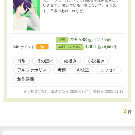
で、エッセイカテゴリで雑記を不定期更新して
いきます。 書いている小説について、イラス
ト、日常のあれこれなど。
228,588
小説
位 / 228,588件
8,861
0pt
24h.ポイント
位 / 8,861件
ｴｯｾｲ・ﾉﾝﾌｨｸｼｮﾝ
日常
ほのぼの
絵描き
小説書き
アルファポリス
考察
AI校正
エッセイ
創作談義
文字数 37,754
最終更新日 2026.08.04
登録日 2025.11.13
2
件