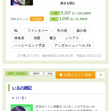
齢が具体的にわかるような表現を全て削除し、
「未成年」「少年」「子供」「成人」「青年」
「数年後（前）」「昔」などの、曖昧なものに
5,107
小説
位 / 228,588件
する。 ・物語の展開上、必須ではない性的な
1,035
263pt
24h.ポイント
位 / 31,386件
BL
表現（下ネタなど）を大幅に減らす。 キャラ
クターの関係やストーリーを変えるつもりはあ
りません。 作者にとって大切な作品を守るた
BL
ファンタジー
年の差
歳の差
めということで、ご理解いだければ幸いです。
体格差
溺愛
魔法
シリアス
あと、タイトルも少し変更しました。 ※序盤
は主人公が悲しむシーンが多いです。 ※主人公
ハッピーエンド予定
アンダルシュノベルズb
と相手が出会うまで、少しかかります（28話）
※BL的展開になるまでに、結構かかる予定で
文字数 377,353
最終更新日 2026.08.05
登録日 2023.12.22
す。主人公が恋心を自覚するようでしないのは
51話くらい？ ※女性は普通に登場しますが、他
に明確な相手がいたり、恋愛目線で主人公たち
を見ていない人ばかりです。 ※同性愛者もいま
ｴｯｾｲ・ﾉﾝﾌｨｸｼｮﾝ
連載中
長編
すが、異性愛が主流の世界です。なので主人公
お気に入りに追加
3
は、男なのに男を好きになる自分はおかしいの
では？と悩みます。 ※主人公のお相手は、保護
いるの雑記
者として主人公を温かく見守り、支えたいと思
っています。
ir（いる）
近況ボードに画像をつけることができないの