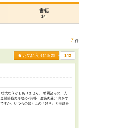
書籍
1
件
7
件
お気に入りに追加
142
、壮大な何かもありません。 幼馴染みの二人
金髪碧眼美形攻め×純朴一途筋肉受け 息をす
話ですが、いつもの如く己の『好き』と性癖を