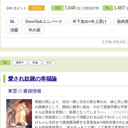
7,048
1,487
213pt
24h.ポイント
小説
位 / 228,937件
BL
BL
Dom/Subユニバース
年下攻め×年上受け
筋肉
溺愛
年の差
文字数 309,042
BL
連載中
長編
R18
愛され奴隷の幸福論
東雲
書籍情報
両親の死により、伯父一家に当主の座を奪われ、妹と共に屋
の跡継ぎとして、懸命に勉学に励み、やがて貴族学園を卒業
エルは借金を背負い、奴隷となってしまう──…… ◇◇◇◇
級生に性奴隷として買われて溺愛されるお話です(ざっくり)
けちゃん大好きで過保護溺愛する美形攻め×純粋培養された
れる筋肉男前受け。 体が大っきくて優しくて素直で真面目