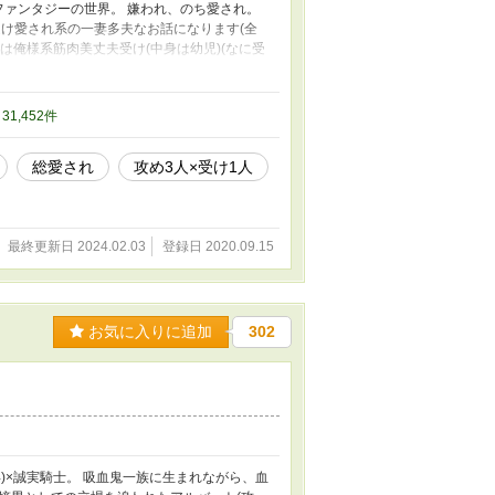
ファンタジーの世界。 嫌われ、のち愛され。
受け愛され系の一妻多夫なお話になります(全
は俺様系筋肉美丈夫受け(中身は幼児)(なに受
ですが、6パックに割れた腹筋とたわわな雄
め。 弱々な受けちゃんをひたすらに愛でて囲
った次第です。 ★第9回BL小説大賞にて、
/ 31,452件
ペーペーの作品ですがお付き合い頂けました
総愛され
攻め3人×受け1人
最終更新日 2024.02.03
登録日 2020.09.15
お気に入りに追加
302
年)×誠実騎士。 吸血鬼一族に生まれながら、血