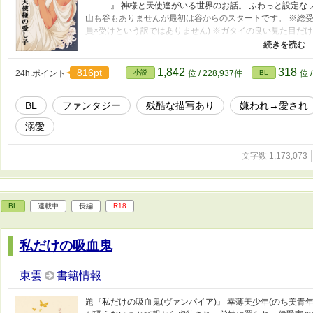
────』 神様と天使達がいる世界のお話。 ふわっと設定な
山も谷もありませんが最初は谷からのスタートです。 ※総
員×受けという訳ではありません) ※ガタイの良い見た目だけ
けと言えばいいのか分からず迷走中です…ガチムチではない
っぱいが魅力の褐色男性受け) ※美人、美青年、可愛い子攻
って慈しんで貪る溺愛系攻めと無自覚愛され系受けが書きたか
1,842
318
816pt
24h.ポイント
小説
位 / 228,937件
BL
位 
奨励賞を頂きました！★ 初創作、字書き歴も2mmくらいの
ら幸いです。
BL
ファンタジー
残酷な描写あり
嫌われ→愛され
溺愛
文字数 1,173,073
BL
連載中
長編
R18
私だけの吸血鬼
東雲
書籍情報
題『私だけの吸血鬼(ヴァンパイア)』 幸薄美少年(のち美青