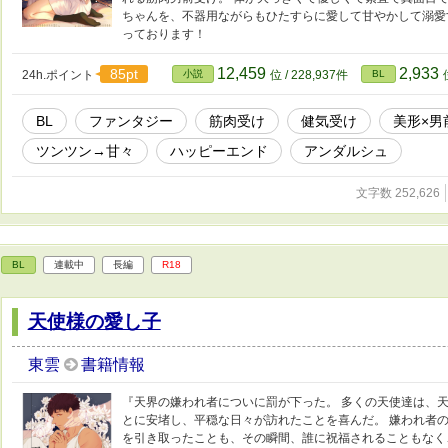
ちゃんを、不器用ながらもひたすらに愛して甘やかして溺愛
っております！
12,459
2,933
85pt
24h.ポイント
小説
位 / 228,937件
BL
BL
ファンタジー
筋肉受け
健気受け
美形×男
ツンツン→甘々
ハッピーエンド
アンダルシュ
文字数 252,626
BL
連載中
長編
R18
天使様の愛し子
東雲
書籍情報
『天界の嫌われ者についに罰が下った。 多くの天使達は、
とに安堵し、平穏な日々が訪れたことを喜んだ。 嫌われ者
を引き取ったことも、その瞬間、誰に祝福されることもなく