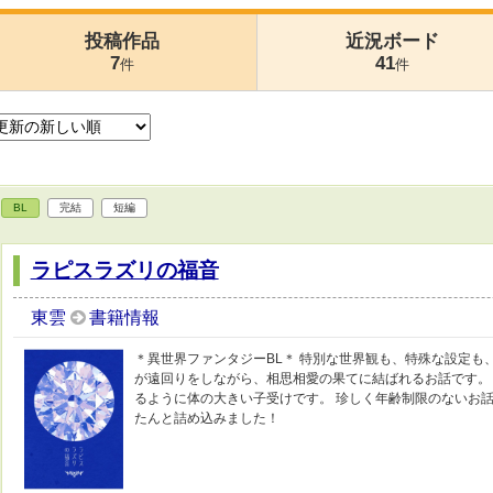
投稿作品
近況ボード
7
41
件
件
BL
完結
短編
ラピスラズリの福音
東雲
書籍情報
＊異世界ファンタジーBL＊ 特別な世界観も、特殊な設定も
が遠回りをしながら、相思相愛の果てに結ばれるお話です。 
るように体の大きい子受けです。 珍しく年齢制限のないお
たんと詰め込みました！