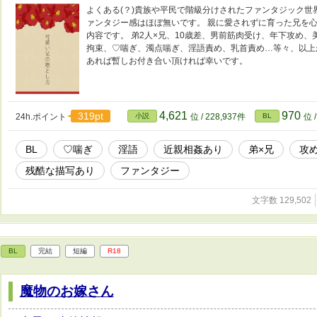
よくある(？)貴族や平民で階級分けされたファンタジック
ァンタジー感はほぼ無いです。 親に愛されずに育った兄を心
内容です。 弟2人×兄、10歳差、男前筋肉受け、年下攻め
拘束、♡喘ぎ、濁点喘ぎ、淫語責め、乳首責め…等々、以上
あれば暫しお付き合い頂ければ幸いです。
4,621
970
319pt
24h.ポイント
小説
位 / 228,937件
BL
位 
BL
♡喘ぎ
淫語
近親相姦あり
弟×兄
攻め
残酷な描写あり
ファンタジー
文字数 129,502
BL
完結
短編
R18
魔物のお嫁さん