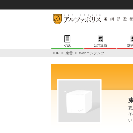
小説
公式漫画
投
TOP
>
東雲
>
Webコンテンツ
妄
そ
い