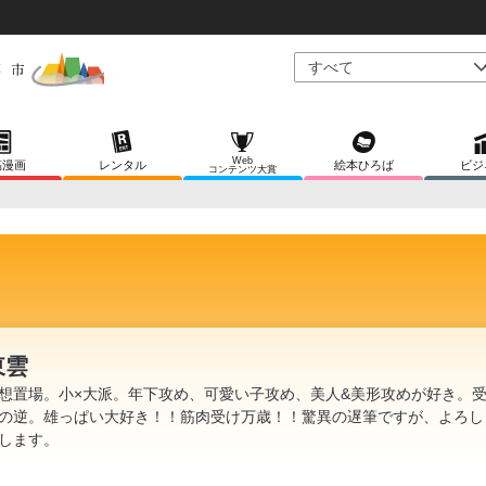
Web
稿漫画
レンタル
絵本ひろば
ビジ
コンテンツ大賞
東雲
想置場。小×大派。年下攻め、可愛い子攻め、美人&美形攻めが好き。
の逆。雄っぱい大好き！！筋肉受け万歳！！驚異の遅筆ですが、よろし
します。