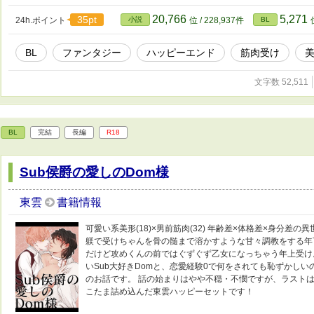
20,766
5,271
35pt
24h.ポイント
小説
位 / 228,937件
BL
BL
ファンタジー
ハッピーエンド
筋肉受け
文字数 52,511
BL
完結
長編
R18
Sub侯爵の愛しのDom様
東雲
書籍情報
可愛い系美形(18)×男前筋肉(32) 年齢差×体格差×身分差の
躾で受けちゃんを骨の髄まで溶かすような甘々調教をする年
だけど攻めくんの前ではぐずぐず乙女になっちゃう年上受け
いSub大好きDomと、恋愛経験0で何をされても恥ずかしい
のお話です。 話の始まりはやや不穏・不憫ですが、ラストは
こたま詰め込んだ東雲ハッピーセットです！