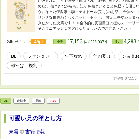
が吸えないことで親から虐待され、弟妹に罵られ、侯爵家の
め)と、傷つきながらも、誰かを傷つけることを厭う心優し
うになった侯爵家の騎士テオドール(受け)のお話。 合法シ
リングな東雲わくわくハッピーセット。 甘え上手なショタ
きたかった次第です！ ※全体的に真面目ほのぼのストーリ
そこマニアックな内容になりましたのでご注意下さい※
17,153
4,283
49pt
24h.ポイント
小説
位 / 228,937件
BL
BL
ファンタジー
年下攻め
筋肉受け
ショタ
雄っぱい授乳
文字数 67,555
BL
連載中
長編
R18
可愛い兄の堕とし方
東雲
書籍情報