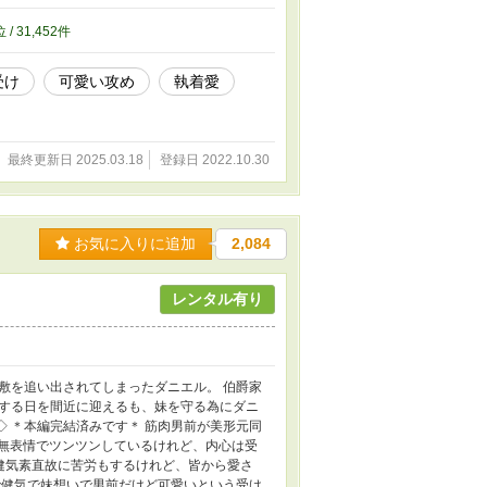
位 / 31,452件
受け
可愛い攻め
執着愛
最終更新日 2025.03.18
登録日 2022.10.30
お気に入りに追加
2,084
レンタル有り
敷を追い出されてしまったダニエル。 伯爵家
する日を間近に迎えるも、妹を守る為にダニ
◇ ＊本編完結済みです＊ 筋肉男前が美形元同
 無表情でツンツンしているけれど、内心は受
健気素直故に苦労もするけれど、皆から愛さ
で健気で妹想いで男前だけど可愛いという受け