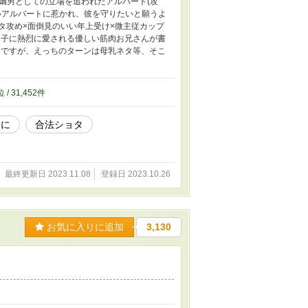
嫡男としての立場を追われたアルバート(攻
いアルバートに惹かれ、彼を守りたいと願うよ
ョタ攻め×面倒見のいい年上受け×微主従カップ
っ子に熱烈に愛される優しい筋肉お兄さんが書
ーですが、えっちのターンは母乳ネタ等、そこ
位 / 31,452件
おに
合法ショタ
最終更新日 2023.11.08
登録日 2023.10.26
お気に入りに追加
3,130