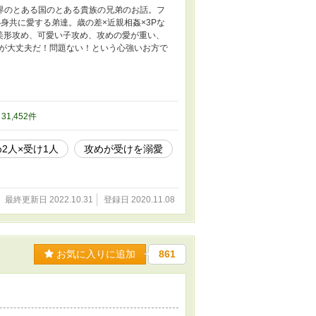
世界のとある国のとある貴族の兄弟のお話。フ
身共に愛する弟達。歳の差×近親相姦×3Pな
、美形攻め、可愛い子攻め、攻めの愛が重い、
が大丈夫だ！問題ない！という心強いお方で
/ 31,452件
2人×受け1人
攻めが受けを溺愛
最終更新日 2022.10.31
登録日 2020.11.08
お気に入りに追加
861