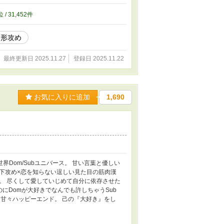
位 / 31,452件
美形攻め
最終更新日 2025.11.27
登録日 2025.11.22
お気に入りに追加
1,690
異世界Dom/Subユニバース。 甘い言葉と優しい
下攻め×恋を知らない逞しい見た目の筋肉漢
。 尽くして愛していじめて自分に依存させた
のにDomが大好きでなんでも許しちゃうSub
甘々ハッピーエンド。 己の『大好き』をし