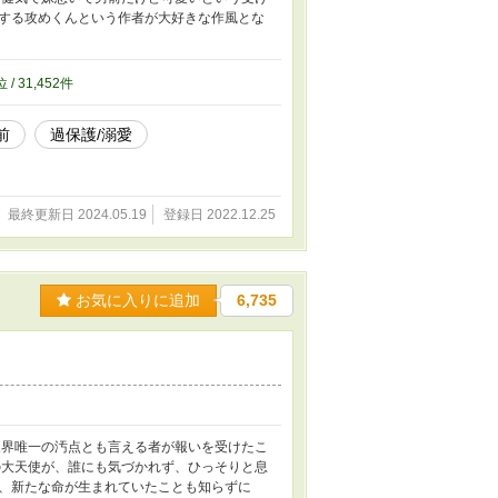
する攻めくんという作者が大好きな作風とな
位 / 31,452件
前
過保護/溺愛
最終更新日 2024.05.19
登録日 2022.12.25
お気に入りに追加
6,735
天界唯一の汚点とも言える者が報いを受けたこ
の大天使が、誰にも気づかれず、ひっそりと息
、新たな命が生まれていたことも知らずに