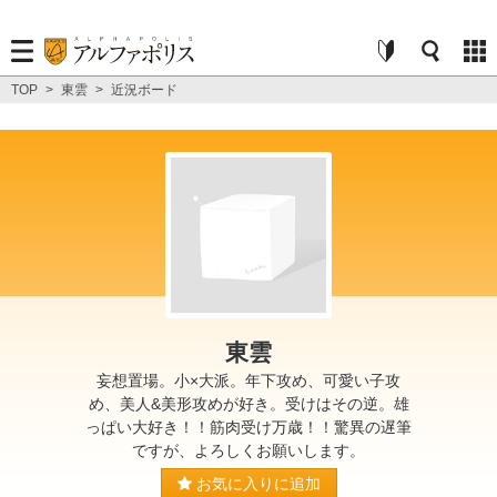
TOP
>
東雲
>
近況ボード
東雲
妄想置場。小×大派。年下攻め、可愛い子攻
め、美人&美形攻めが好き。受けはその逆。雄
っぱい大好き！！筋肉受け万歳！！驚異の遅筆
ですが、よろしくお願いします。
お気に入りに追加