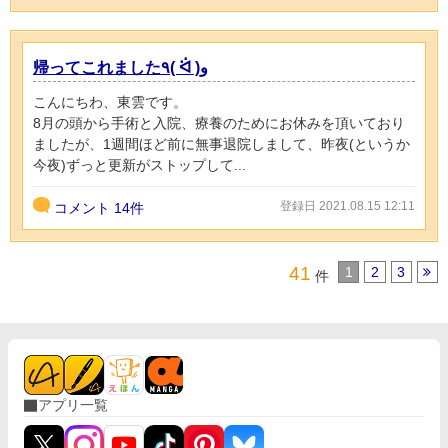
帰ってこれました٩( ᐛ )و
こんにちわ、東雲です。
8月の頭から手術と入院、療養のためにお休みを頂いており
ましたが、1週間ほど前に無事退院しまして、昨夜(というか
今夜)ずっと更新がストップして...
登録日 2021.08.15 12:11
コメント
14件
41
1
2
3
件
アプリ一覧