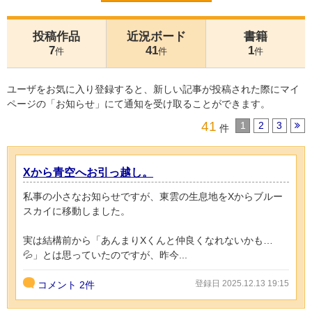
投稿作品
近況ボード
書籍
7
41
1
件
件
件
ユーザをお気に入り登録すると、新しい記事が投稿された際にマイ
ページの「お知らせ」にて通知を受け取ることができます。
41
1
2
3
件
Xから青空へお引っ越し。
私事の小さなお知らせですが、東雲の生息地をXからブルー
スカイに移動しました。
実は結構前から「あんまりXくんと仲良くなれないかも…
💦」とは思っていたのですが、昨今...
登録日 2025.12.13 19:15
コメント
2件