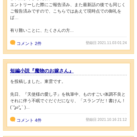
エントリーした際にご報告済み、また最新話の後でも同じく
ご報告済みですので、こちらではあえて現時点での御礼を
ば…
有り難いことに、たくさんの方...
登録日 2021.11.03 01:24
コメント
2件
短編小説『魔物のお嫁さん』
を投稿しました。東雲です。
先日、『天使様の愛し子』を執筆中、ものすごい体調不良と
それに伴う不眠でぐだぐだになり、「スランプだ！書けん！
(´°̥̥̥̥̥̥̥̥ω°̥̥̥̥̥̥̥̥｀)...
登録日 2021.10.16 21:12
コメント
4件