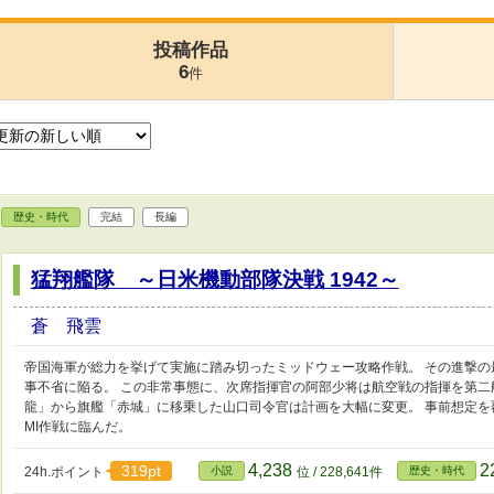
投稿作品
6
件
歴史・時代
完結
長編
猛翔艦隊 ～日米機動部隊決戦 1942～
蒼 飛雲
帝国海軍が総力を挙げて実施に踏み切ったミッドウェー攻略作戦。 その進撃
事不省に陥る。 この非常事態に、次席指揮官の阿部少将は航空戦の指揮を第二
龍」から旗艦「赤城」に移乗した山口司令官は計画を大幅に変更。 事前想定
MI作戦に臨んだ。
4,238
2
319pt
24h.ポイント
小説
位 / 228,641件
歴史・時代