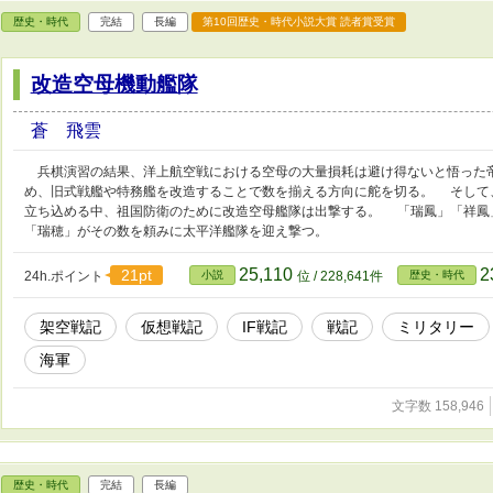
歴史・時代
完結
長編
第10回歴史・時代小説大賞 読者賞受賞
改造空母機動艦隊
蒼 飛雲
兵棋演習の結果、洋上航空戦における空母の大量損耗は避け得ないと悟った
め、旧式戦艦や特務艦を改造することで数を揃える方向に舵を切る。 そして
立ち込める中、祖国防衛のために改造空母艦隊は出撃する。 「瑞鳳」「祥鳳
「瑞穂」がその数を頼みに太平洋艦隊を迎え撃つ。
25,110
2
21pt
24h.ポイント
小説
位 / 228,641件
歴史・時代
架空戦記
仮想戦記
IF戦記
戦記
ミリタリー
海軍
文字数 158,946
歴史・時代
完結
長編