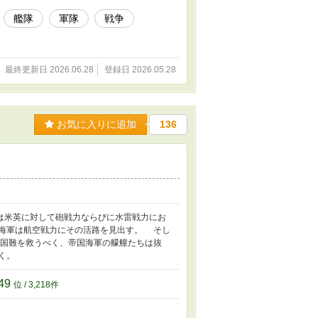
艦隊
軍隊
戦争
最終更新日 2026.06.28
登録日 2026.05.28
お気に入りに追加
136
は米英に対して砲戦力ならびに水雷戦力にお
海軍は航空戦力にその活路を見出す。 そし
国難を救うべく、帝国海軍の艨艟たちは抜
く。
49
位 / 3,218件