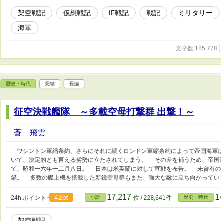
架空戦記
仮想戦記
IF戦記
戦記
ミリタリー
海軍
文字数 185,778
歴史・時代
完結
長編
征空決戦艦隊 ～多載空母打撃群 出撃！～
蒼 飛雲
ワシントン軍縮条約、さらにそれに続くロンドン軍縮条約によって帝国海軍
いて、決定的とも言える劣勢に立たされてしまう。 その差を補うため、帝国
て、昭和一六年一二月八日。 日本は米英蘭に対して宣戦を布告。 未曾有の
錨。 多数の艦上機を搭載した新鋭空母群もまた、強大な敵に立ち向かってい
17,217
1
42pt
24h.ポイント
小説
位 / 228,641件
歴史・時代
架空戦記