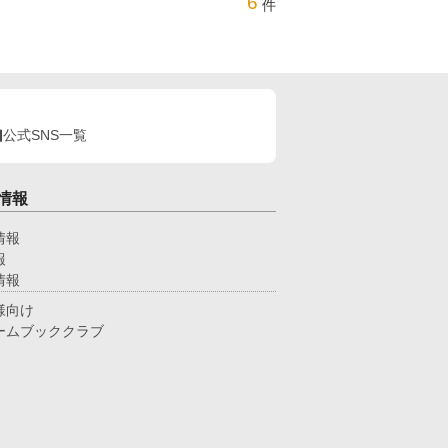
6
件
公式SNS一覧
情報
情報
報
情報
様向け
ームブッククラブ