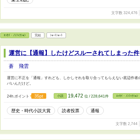
文字数 324,476
ｴｯｾｲ・ﾉﾝﾌｨｸｼｮﾝ
完結
ｼｮｰﾄｼｮｰﾄ
運営に【通報】したけどスルーされてしまった件
蒼 飛雲
運営に不正を「通報」すれども、しかしそれを取り合ってもらえない底辺作者
バいんだけど。
19,472
35pt
24h.ポイント
小説
位 / 228,641件
ｴｯｾｲ・ﾉﾝﾌｨｸｼｮﾝ
歴史・時代小説大賞
読者投票
通報
文字数 2,744