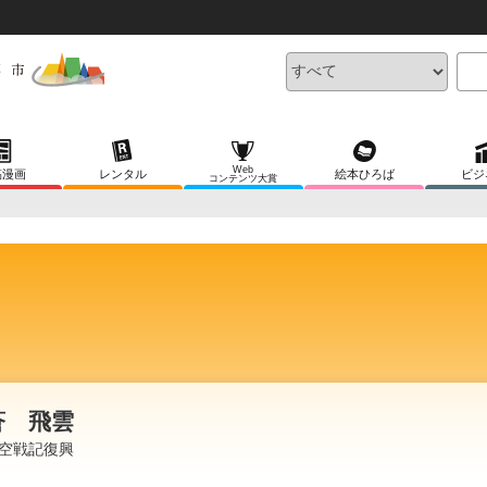
Web
稿漫画
レンタル
絵本ひろば
ビジ
コンテンツ大賞
蒼 飛雲
空戦記復興