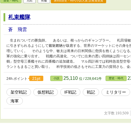
歴史・時代
完結
長編
第9回歴史・時代小説大賞 読者賞受賞
札束艦隊
蒼 飛雲
生まれついての勝負師。 あるいは、根っからのギャンブラー。 札田場敏
に引きずられるようにして魑魅魍魎が跋扈する、世界のマーケットにその身を
増していく。 そのような中、敏太は将来の日米関係に危惧を抱くようになる
軍の強化に乗り出す。 戦艦の高速化、ついでに出来の悪い四姉妹は四一セン
鶴」型空母三番艦それに四番艦の追加建造。 マル四計画では戦時急造型空母
ラントもまるごと買い取り。 科学技術の低さもそれに工業力の貧弱さも、金
25,110
2
21pt
24h.ポイント
小説
位 / 228,641件
歴史・時代
架空戦記
仮想戦記
IF戦記
戦記
ミリタリー
海軍
文字数 193,509