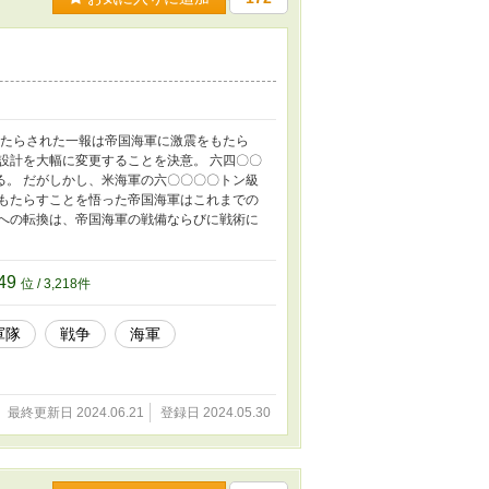
もたらされた一報は帝国海軍に激震をもたら
設計を大幅に変更することを決意。 六四〇〇
る。 だがしかし、米海軍の六〇〇〇〇トン級
をもたらすことを悟った帝国海軍はこれまでの
視への転換は、帝国海軍の戦備ならびに戦術に
49
位 / 3,218件
軍隊
戦争
海軍
最終更新日 2024.06.21
登録日 2024.05.30