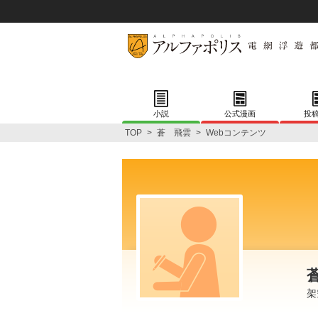
小説
公式漫画
投
TOP
>
蒼 飛雲
>
Webコンテンツ
架