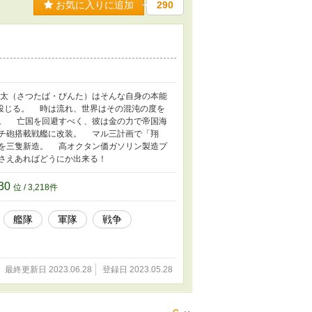
お気に入りに追加
290
太（さつたば・びんた）はそんな自身の本能
投じる。 時は流れ、世界はその混沌の度を
。 亡国を回避すべく、彼は金の力で帝国海
チ砲搭載戦艦に改装。 マル三計画で「翔
を三隻新造。 高オクタン価ガソリン製造プ
さえあればどうにか出来る！
30
位 / 3,218件
艦隊
軍隊
戦争
最終更新日 2023.06.28
登録日 2023.05.28