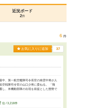
近況ボード
2
件
6
件
お気に入りに追加
37
の最中、第一航空艦隊司令長官の南雲中将が人
航空戦隊司令官の山口少将に委ねる。 「飛
を覆し、米機動部隊の出現を前提とした態勢で
2
位 / 3,218件