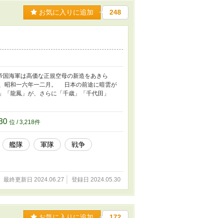
お気に入りに追加
248
帝国海軍は高価な正規空母の新造をあきら
、昭和一六年一二月。 日本の前途に暗雲が
」「龍鳳」が、さらに「千歳」「千代田」
30
位 / 3,218件
艦隊
軍隊
戦争
最終更新日 2024.06.27
登録日 2024.05.30
お気に入りに追加
172