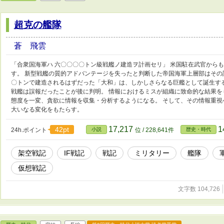
超克の艦隊
蒼 飛雲
「合衆国海軍ハ 六〇〇〇〇トン級戦艦ノ建造ヲ計画セリ」 米国駐在武官から
す。 新型戦艦の質的アドバンテージを失ったと判断した帝国海軍上層部はその
〇トンで建造されるはずだった「大和」は、しかしさらなる巨艦として誕生す
戦艦は誤報だったことが後に判明。 情報におけるミスが組織に致命的な結果
態度を一変、貪欲に情報を収集・分析するようになる。 そして、その情報重
大いなる変化をもたらす。
17,217
1
42pt
24h.ポイント
小説
位 / 228,641件
歴史・時代
架空戦記
IF戦記
戦記
ミリタリー
艦隊
仮想戦記
文字数 104,726