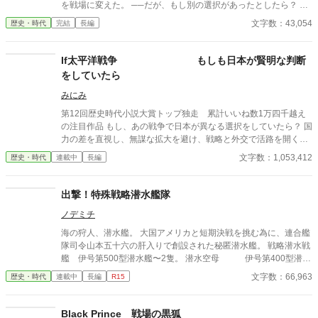
を戦場に変えた。 ──だが、もし別の選択があったとしたら？ 18
81年、明治の春。ハワイ国王カラカウアの来日で、伊藤博文が一
文字数：43,054
歴史・時代
完結
長編
粒の種を蒔いた。連盟でも同盟でもない、小さな「日布親善協
定」。劇的でないことが本質の、しかし確かな種。 史実と小説の
比較、創作の裏話や最新情報はnoteで公開中！ https://note.com/h
If太平洋戦争 もしも日本が賢明な判断
al_miz 五十年後、その種が芽吹こうとしていた。 一九二九年、雨
をしていたら
のジュネーブ。外務省書記官・黒瀬誠一郎は軍縮委員会の傍聴席
で、異質な女と出会う。ミリアム・カッツ──シオニスト連盟ジュ
みにみ
ネーブ支部。彼女の言葉は唐突だった。「私たちには土地が必要
第12回歴史時代小説大賞トップ独走 累計いいね数1万四千越え
です。どこかに。本当に、どこかに」 黒瀬の口から思いがけず漏
の注目作品 もし、あの戦争で日本が異なる選択をしていたら？ 国
れた一語が、歴史の分岐点を生む。 「樺太」 架空歴史小説。 日
力の差を直視し、無謀な拡大を避け、戦略と外交で活路を開く。
本、ユダヤ人移民、太平洋の覇権──三つの糸が、選ばれなかった
真珠湾、ミッドウェー、ガダルカナル…そして終戦工作 数多の
文字数：1,053,412
歴史・時代
連載中
長編
二十世紀を織りなす。
分水嶺で下された「if」の決断。 破滅を回避し、国家存続をかけ
たもう一つの終戦 そしてそこから繋がる新たな近代史を描く超長
編大河戦記 不定期更新です
出撃！特殊戦略潜水艦隊
ノデミチ
海の狩人、潜水艦。 大国アメリカと短期決戦を挑む為に、連合艦
隊司令山本五十六の肝入りで創設された秘匿潜水艦。 戦略潜水戦
艦 伊号第500型潜水艦〜2隻。 潜水空母 伊号第400型潜水
艦〜4隻。 広大な太平洋を舞台に大暴れする連合艦隊の秘密兵
文字数：66,963
歴史・時代
連載中
長編
R15
器。 一度書いてみたかったIF戦記物。 この機会に挑戦してみま
す。
Black Prince 戦場の黒狐