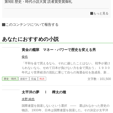
第9回 歴史・時代小説大賞 読者賞受賞御礼
もっと見る
このコンテンツについて報告する
あなたにおすすめの小説
黄金の艦隊 マネー・パワーで歴史を変える男
俊也
「平和を金で買えるなら、それに越したことはない。 戦争が避け
られないなら、せめて日本が負けない力を金で買おう」 １９３０
年代より世界経済の混乱に乗じて自らの海運会社を急成長、新興
財閥を立ち上げた男の、重課金架空戦記！？？ 姉妹作 「零戦戦
文字数：101,500
歴史・時代
連載中
長編
R15
記」 「総統戦記」 も、よろしくお願いします。
太平洋の夢 Ⅰ 樺太の種
水野 純也
国際連盟を脱退しないという選択 —— 選ばれなかった歴史の
物語。 1933年、日本は国際連盟を脱退した。その決定が太平洋