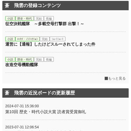
蒼 飛雲の登録コンテンツ
小説
歴史・時代
完結
長編
征空決戦艦隊 ～多載空母打撃群 出撃！～
小説
ｴｯｾｲ・ﾉﾝﾌｨｸｼｮﾝ
完結
ｼｮｰﾄｼｮｰﾄ
運営に【通報】したけどスルーされてしまった件
小説
歴史・時代
完結
長編
改造空母機動艦隊
もっと見る
蒼 飛雲の近況ボードの更新履歴
2024-07-31 15:36:00
第10回 歴史・時代小説大賞 読者賞受賞御礼
2023-07-31 12:06:54