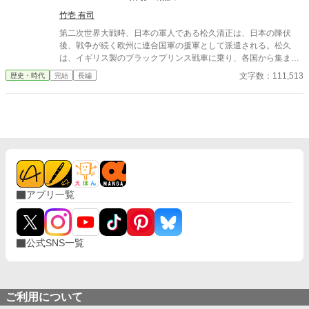
竹壱 有司
第二次世界大戦時、日本の軍人である松久清正は、日本の降伏
後、戦争が続く欧州に連合国軍の援軍として派遣される。松久
は、イギリス製のブラックプリンス戦車に乗り、各国から集まっ
た訳アリな軍人達と困難な任務にあたることになる。はたして彼
文字数：111,513
歴史・時代
完結
長編
らは、無事に任務を遂行し、生き残ることができるのか。
アプリ一覧
公式SNS一覧
ご利用について