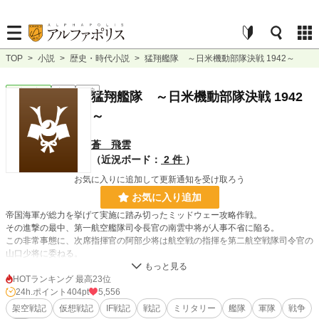
TOP
>
小説
>
歴史・時代小説
>
猛翔艦隊 ～日米機動部隊決戦 1942～
歴史・時代
完結
長編
猛翔艦隊 ～日米機動部隊決戦 1942
～
蒼 飛雲
（近況ボード：
2 件
）
お気に入りに追加して更新通知を受け取ろう
お気に入り追加
帝国海軍が総力を挙げて実施に踏み切ったミッドウェー攻略作戦。
その進撃の最中、第一航空艦隊司令長官の南雲中将が人事不省に陥る。
この非常事態に、次席指揮官の阿部少将は航空戦の指揮を第二航空戦隊司令官の
山口少将に委ねる。
「飛龍」から旗艦「赤城」に移乗した山口司令官は計画を大幅に変更。
事前想定を覆し、米機動部隊の出現を前提とした態勢でMI作戦に臨んだ。
HOTランキング 最高23位
24h.ポイント
404pt
5,556
架空戦記
仮想戦記
IF戦記
戦記
ミリタリー
艦隊
軍隊
戦争
小説
3,494 位 / 228,834 件