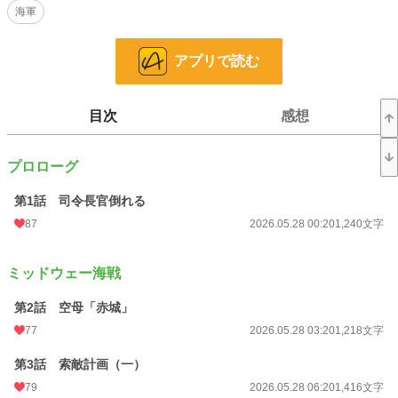
海軍
歴史・時代
18 位 / 3,223 件
お気に入り
37
アプリで読む
24h.ポイント
404 pt
文字数
185,778
目次
感想
更新日時
2026.06.28 18:20
プロローグ
初回公開日時
2026.05.28 00:20
第1話 司令長官倒れる
初回完結日時
2026.06.28 18:25
87
2026.05.28 00:20
1,240文字
週間ポイント
1,510 pt (6,332 位)
月間ポイント
10,235 pt (4,413 位)
ミッドウェー海戦
年間ポイント
85,563 pt (6,826 位)
第2話 空母「赤城」
累計ポイント
77
86,818 pt (32,934 位)
2026.05.28 03:20
1,218文字
第3話 索敵計画（一）
79
2026.05.28 06:20
1,416文字