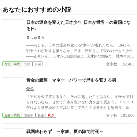
あなたにおすすめの小説
日本の運命を変えた天才少年-日本が世界一の帝国にな
る日-
ましゅまろ
――もしも、日本の運命を変える“少年”が現れたなら。 1941年、
戦争の影が世界を覆うなか、日本に突如として現れた一人の少年
――蒼月レイ。 わずか13歳の彼は、天才的な頭脳で、戦争そのも
のを再設計し、歴史を変え、英米独ソをも巻き込みながら、日本
文字数：152,483
歴史・時代
完結
長編
を敗戦の未来から救い出す。 だがその歩みは、同時に多くの敵を
生み、命を狙われることも――。 これは、一人の少年の手で、世
界一の帝国へと昇りつめた日本の物語。 希望と混乱の20世紀を超
黄金の艦隊 マネー・パワーで歴史を変える男
え、未来に語り継がれる“蒼き伝説”が、いま始まる。 ※アルファ
俊也
ポリス限定投稿
「平和を金で買えるなら、それに越したことはない。 戦争が避け
られないなら、せめて日本が負けない力を金で買おう」 １９３０
年代より世界経済の混乱に乗じて自らの海運会社を急成長、新興
財閥を立ち上げた男の、重課金架空戦記！？？ 姉妹作 「零戦戦
文字数：101,500
歴史・時代
連載中
長編
R15
記」 「総統戦記」 も、よろしくお願いします。
戦国終わらず ～家康、夏の陣で討死～