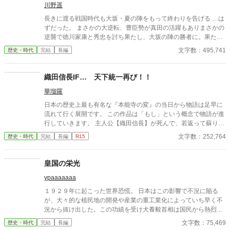
川野遥
長きに渡る戦国時代も大坂・夏の陣をもって終わりを告げる …は
ずだった。 まさかの大逆転、豊臣勢が真田の活躍もありまさかの
逆襲で徳川家康と秀忠を討ち果たし、大坂の陣の勝者に。果たし
て彼らは新たな秩序を作ることができるのか？ 敗北した徳川勢も
文字数：495,741
歴史・時代
完結
長編
何とか巻き返しを図ろうとするが、徳川に臣従したはずの大名達
が新たな野心を抱き始める。 文治系藩主は頼りなし？ 暴れん坊藩
主がまさかの活躍？ 参考情報一切なし、全てゼロから切り開く戦
織田信長IF… 天下統一再び！！
国ifストーリーが始まる。 更新は週5～6予定です。 ※ノベルアッ
華瑠羅
プ＋とカクヨムにも掲載しています。
日本の歴史上最も有名な『本能寺の変』の当日から物語は足早に
流れて行く展開です。 この作品は「もし」という概念で物語が進
行していきます。 主人公【織田信長】が死んで、若返って蘇り再
び活躍するという作品です。 ※この物語はフィクションです。
文字数：252,764
歴史・時代
完結
長編
R15
皇国の栄光
ypaaaaaaa
１９２９年に起こった世界恐慌。 日本はこの影響で不況に陥る
が、大々的な植民地の開発や産業の重工業化によっていち早く不
況から抜け出した。この功績を受け犬養毅首相は国民から熱烈に
支持されていた。そして彼は社会改革と並行して秘密裏に軍備の
文字数：75,469
歴史・時代
完結
長編
拡張を開始していた。 激動の昭和時代。 皇国の行く末は旭日が輝