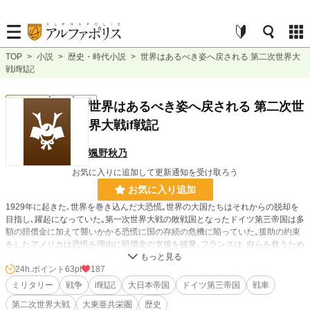
TOP
>
小説
>
歴史・時代小説
>
世界はあるべき姿へ戻される 第二次世界大
戦if戦記
歴史・時代
完結
長編
世界はあるべき姿へ戻される 第二次世
界大戦if戦記
颯野秋乃
お気に入りに追加して更新通知を受け取ろう
お気に入り追加
1929年に起きた､世界を巻き込んだ大恐慌｡世界の大国たちはそれからの脱却を
目指し､躍起になっていた｡第一次世界大戦の敗戦国となったドイツ第三帝国は多
額の賠償金に加えて襲いかかる恐慌に国の存続の危機に陥っていた｡援助の約束
をしたアメリカは恐慌を理由に賠償金の支援を破棄｡フランスは､自らを救うため
に支払いの延期は認めない姿勢を貫く｡
24h.ポイント
63pt
187
ドイツ第三帝国は自らの存続のために､世界に隠しながら軍備の拡張に奔走する
ミリタリー
戦争
if戦記
大日本帝国
ドイツ第三帝国
戦車
ことになる｡
第二次世界大戦
大東亜共栄圏
歴史