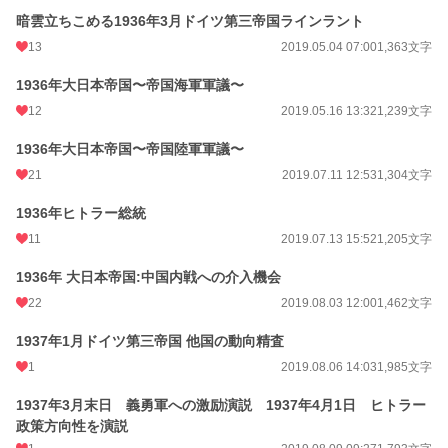
24h.ポイント
63 pt
暗雲立ちこめる1936年3月ドイツ第三帝国ラインラント
13
2019.05.04 07:00
1,363文字
文字数
96,511
1936年大日本帝国〜帝国海軍軍議〜
更新日時
2023.10.25 00:01
12
2019.05.16 13:32
1,239文字
初回公開日時
2019.03.23 20:02
1936年大日本帝国〜帝国陸軍軍議〜
初回完結日時
2023.10.25 00:02
21
2019.07.11 12:53
1,304文字
週間ポイント
466 pt (15,211 位)
1936年ヒトラー総統
月間ポイント
2,225 pt (14,905 位)
11
2019.07.13 15:52
1,205文字
年間ポイント
36,433 pt (13,230 位)
1936年 大日本帝国:中国内戦への介入機会
累計ポイント
385,182 pt (12,747 位)
22
2019.08.03 12:00
1,462文字
1937年1月ドイツ第三帝国 他国の動向精査
1
2019.08.06 14:03
1,985文字
1937年3月末日 義勇軍への激励演説 1937年4月1日 ヒトラー
政策方向性を演説