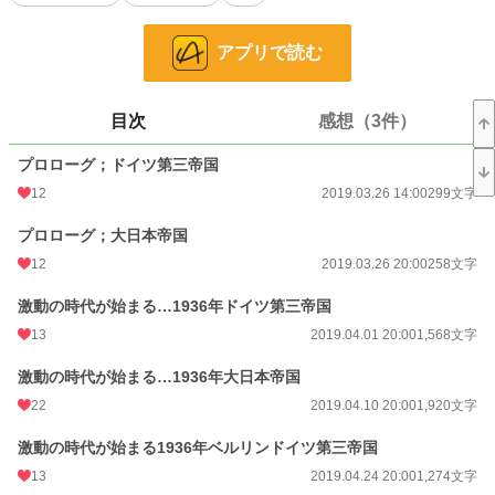
また､極東の国大日本帝国｡関係の悪化の一途を辿る日米関係によって受ける経済
的打撃に苦しんでいた｡
アプリで読む
その解決法として提案された大東亜共栄圏｡東南アジア諸国及び中国を含めた大
経済圏､生存圏の構築に力を注ごうとしていた｡
目次
感想（3件）
この小説は､ドイツ第三帝国と大日本帝国の2視点で進んでいく｡現代では有り得
なかった様々なイフが含まれる｡それを楽しんで貰えたらと思う。
プロローグ；ドイツ第三帝国
またこの小説はいかなる思想を賛美､賞賛するものでは無い｡
12
2019.03.26 14:00
299文字
この小説は現代とは似て非なるもの｡登場人物は史実には沿わないので悪しから
プロローグ；大日本帝国
ず…
12
2019.03.26 20:00
258文字
大日本帝国視点は都合上休止中です。気分により再開するらもしれません。
激動の時代が始まる…1936年ドイツ第三帝国
【重要】
13
2019.04.01 20:00
1,568文字
不定期更新｡超絶不定期更新です｡
激動の時代が始まる…1936年大日本帝国
小説
13,797 位 / 228,724 件
22
2019.04.10 20:00
1,920文字
歴史・時代
123 位 / 3,218 件
激動の時代が始まる1936年ベルリンドイツ第三帝国
13
2019.04.24 20:00
1,274文字
お気に入り
117