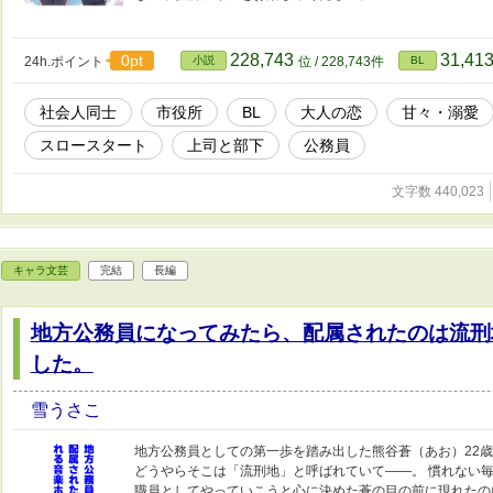
228,743
31,41
0pt
24h.ポイント
小説
位 / 228,743件
BL
社会人同士
市役所
BL
大人の恋
甘々・溺愛
スロースタート
上司と部下
公務員
文字数 440,023
キャラ文芸
完結
長編
地方公務員になってみたら、配属されたのは流刑
した。
雪うさこ
地方公務員としての第一歩を踏み出した熊谷蒼（あお）22歳
どうやらそこは「流刑地」と呼ばれていて――。 慣れない
職員としてやっていこうと心に決めた蒼の目の前に現れたの