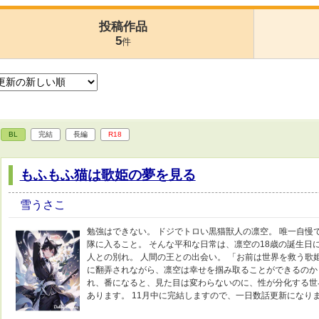
投稿作品
5
件
BL
完結
長編
R18
もふもふ猫は歌姫の夢を見る
雪うさこ
勉強はできない。 ドジでトロい黒猫獣人の凛空。 唯一自慢
隊に入ること。 そんな平和な日常は、凛空の18歳の誕生日
人との別れ。 人間の王との出会い。 「お前は世界を救う歌
に翻弄されながら、凛空は幸せを掴み取ることができるのか
れ、番になると、見た目は変わらないのに、性が分化する世
あります。 11月中に完結しますので、一日数話更新になり