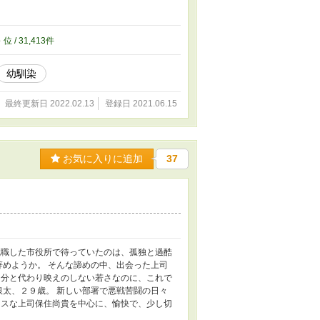
3
位 / 31,413件
幼馴染
最終更新日 2022.02.13
登録日 2021.06.15
お気に入りに追加
37
就職した市役所で待っていたのは、孤独と過酷
辞めようか。 そんな諦めの中、出会った上司
自分と代わり映えのしない若さなのに、これで
銀太、２９歳。 新しい部署で悪戦苦闘の日々
ースな上司保住尚貴を中心に、愉快で、少し切