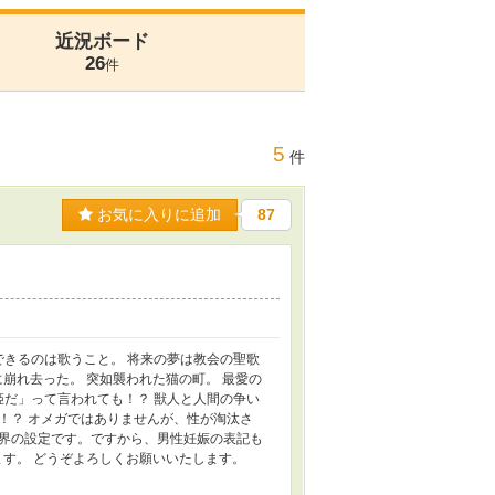
近況ボード
26
件
5
件
お気に入りに追加
87
できるのは歌うこと。 将来の夢は教会の聖歌
に崩れ去った。 突如襲われた猫の町。 最愛の
姫だ」って言われても！？ 獣人と人間の争い
！？ オメガではありませんが、性が淘汰さ
界の設定です。ですから、男性妊娠の表記も
ます。 どうぞよろしくお願いいたします。