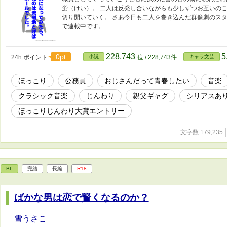
蛍（けい）。 二人は反発し合いながらも少しずつお互いの
切り開いていく。 さあ今日も二人を巻き込んだ群像劇のスタ
で連載中です。
228,743
5
0pt
24h.ポイント
小説
位 / 228,743件
キャラ文芸
ほっこり
公務員
おじさんだって青春したい
音楽
クラシック音楽
じんわり
親父ギャグ
シリアスあ
ほっこりじんわり大賞エントリー
文字数 179,235
BL
完結
長編
R18
ばかな男は恋で賢くなるのか？
雪うさこ