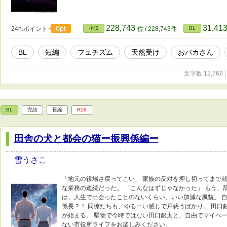
228,743
31,41
0pt
24h.ポイント
小説
位 / 228,743件
BL
BL
短編
フェチズム
天然受け
おバカさん
文字数 12,768
BL
完結
長編
R18
田舎の犬と都会の猫ー振興係編ー
雪うさこ
「地元の役場さ戻ってこい」 家族の反対を押し切ってまで
な業務の連続だった。 「こんなはずじゃなかった」 もう、
は、人生で出会ったことのないくらい、いい加減な風貌。 
係長？！ 同僚たちも、ゆるーい感じで戸惑うばかり。 田口
が始まる。 堅物で今時ではない田口銀太と、自由でマイペ
ない市役所ライフをお楽しみください。