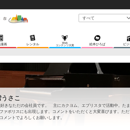
Web
稿漫画
レンタル
絵本ひろば
ビジ
コンテンツ大賞
雪うさこ
L好きなただの会社員です。 主にカクヨム、エブリスタで活動中。た
ファポリスにも出現します。コメントをいただくと大変喜びます。ただ
コメントでよろしくお願いします。