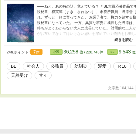
――ねえ、あの時の話、覚えている？ ＊BL大賞応募作品で
設秘書、槇実篤（まき さねあつ）。 市役所職員、野原雪（
れ、ずっと一緒に育ってきた。 お調子者で、権力を欲する
設秘書になっていた。 一方、異質な容姿に成長した野原は
持ちがよくわからない大人に成長していた。 対照的な二人
がお互いでなくてはいけない思いを深めていく物語をお楽し
公開中です。 あちらで書けなかった、エロ追加の完全版にな
ください。
36,258
9,543
7pt
24h.ポイント
小説
位 / 228,743件
BL
位 
BL
社会人
公務員
幼馴染
溺愛
Ｒ18
天然受け
甘々
文字数 104,144