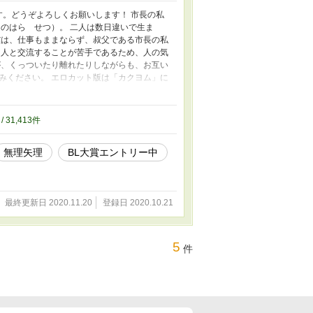
す。どうぞよろしくお願いします！ 市長の私
のはら せつ）。 二人は数日違いで生ま
槇は、仕事もままならず、叔父である市長の私
、人と交流することが苦手であるため、人の気
が、くっついたり離れたりしながらも、お互い
みください。 エロカット版は「カクヨム」に
ります。 R18ですので、未成年の方はご遠慮
/ 31,413件
無理矢理
BL大賞エントリー中
最終更新日 2020.11.20
登録日 2020.10.21
5
件