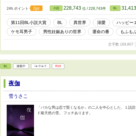
228,743
31,41
0pt
24h.ポイント
小説
位 / 228,743件
BL
第11回BL小説大賞
BL
異世界
溺愛
ハッピー
ケモ耳男子
男性妊娠ありの世界
運命の番
もふも
文字数 169,807
BL
連載中
ｼｮｰﾄｼｮｰﾄ
R18
夜伽
雪うさこ
「バカな男は恋で賢くなるか」の二人を中心とした、１話読切
ド級天然の雪。 フェチあります。