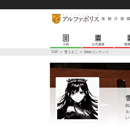
小説
公式漫画
投
TOP
>
雪うさこ
>
Webコンテンツ
B
ル
い