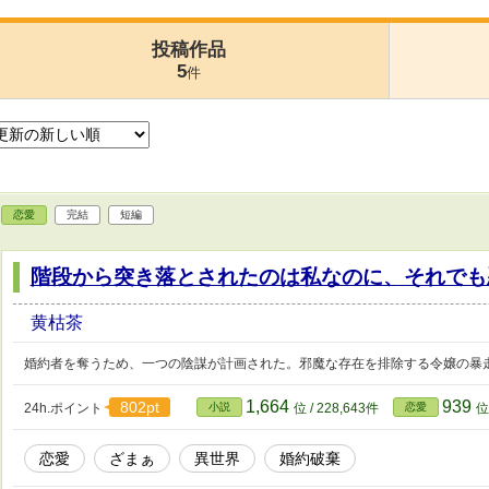
投稿作品
5
件
恋愛
完結
短編
階段から突き落とされたのは私なのに、それでも
黄枯茶
婚約者を奪うため、一つの陰謀が計画された。邪魔な存在を排除する令嬢の暴
1,664
939
802pt
24h.ポイント
小説
位 / 228,643件
恋愛
位
恋愛
ざまぁ
異世界
婚約破棄