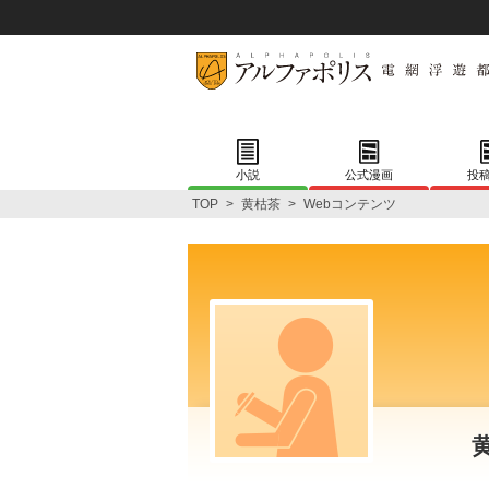
小説
公式漫画
投
TOP
>
黄枯茶
>
Webコンテンツ