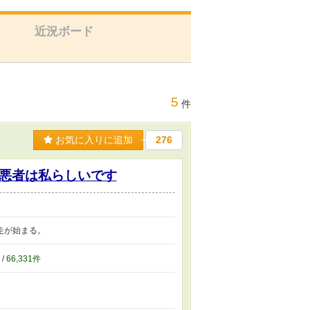
近況ボード
5
件
お気に入りに追加
276
悪者は私らしいです
走が始まる。
 / 66,331件