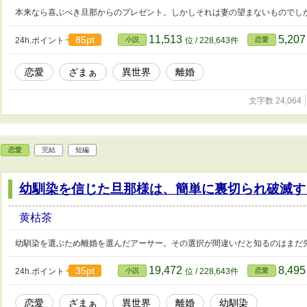
本来なら喜ぶべき旦那からのプレゼント。しかしそれは妻の望まないものでし
11,513
5,20
85pt
24h.ポイント
小説
位 / 228,643件
恋愛
恋愛
ざまぁ
異世界
離婚
文字数 24,064
恋愛
完結
短編
幼馴染を信じた旦那様は、簡単に裏切られ破滅す
黄枯茶
幼馴染を選ぶため離婚を選んだアーサー。その選択が間違いだと知るのはまだ
19,472
8,49
35pt
24h.ポイント
小説
位 / 228,643件
恋愛
恋愛
ざまぁ
異世界
離婚
幼馴染