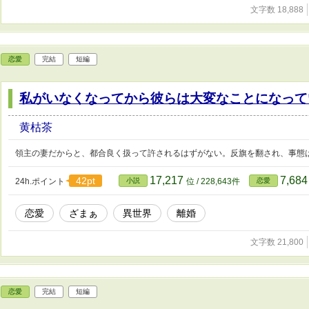
文字数 18,888
恋愛
完結
短編
私がいなくなってから彼らは大変なことになって
黄枯茶
領主の妻だからと、都合良く扱って許されるはずがない。反旗を翻され、事態
17,217
7,68
42pt
24h.ポイント
小説
位 / 228,643件
恋愛
恋愛
ざまぁ
異世界
離婚
文字数 21,800
恋愛
完結
短編