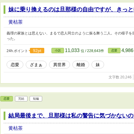
妹に乗り換えるのは旦那様の自由ですが、きっと
黄枯茶
義理の家族とは思えない、まるで恋人同士のように振る舞う二人。その様子を
った。
11,033
4,98
92pt
24h.ポイント
小説
位 / 228,643件
恋愛
恋愛
ざまぁ
異世界
離婚
妹
文字数 20,246
恋愛
完結
短編
結局最後まで、旦那様は私の警告に気づかないの
黄枯茶