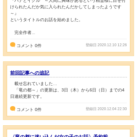
『ハナとイグル ～人間に興味があるという精霊様に目を付
けられたんだか気に入られたんだかしてしまったようです
～』
というタイトルのお話を始めました。
完全作者...
登録日 2020.12.10 12:26
コメント
0
件
前回記事への追記
載せ忘れていました…
「竜の都～」の更新は、3日（木）から6日（日）までの4
日連続更新です。
登録日 2020.12.04 22:30
コメント
0
件
〈竜の都に迷い込んだ女の子のお話〉予約投...