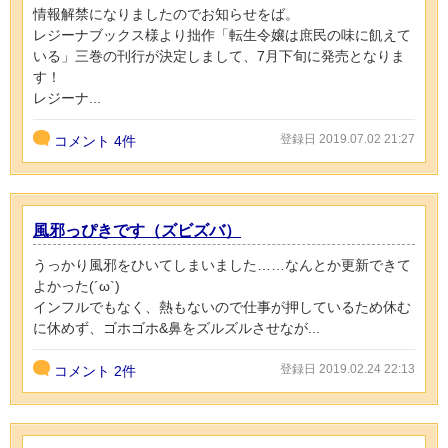
情報解禁になりましたのでお知らせをば。
レジーナブックス様より拙作「転生令嬢は庶民の味に飢えて
いる」三巻の刊行が決定しまして、7月下旬に発売となりま
す！
レジーナ...
登録日 2019.07.02 21:27
コメント
4件
風邪っぴきです（ズビズバ）
うっかり風邪をひいてしまいました……なんとか更新できて
よかった(´ω`)
インフルでもなく、熱もないので仕事が押しているため休む
に休めず、ゴホゴホ&鼻をズルズルさせなが...
登録日 2019.02.24 22:13
コメント
2件