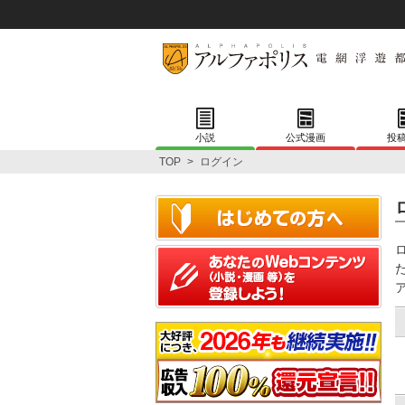
小説
公式漫画
投
TOP
>
ログイン