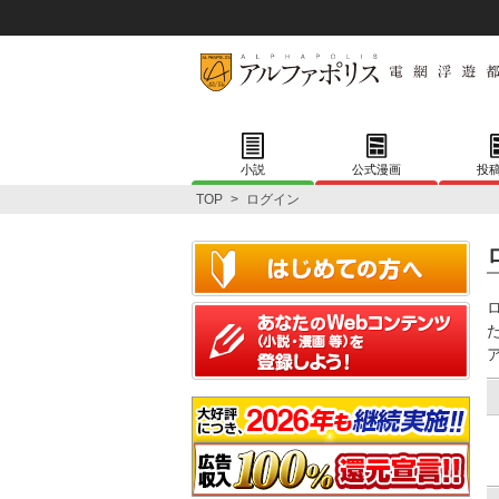
小説
公式漫画
投
TOP
>
ログイン