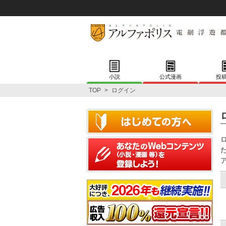
小説
公式漫画
投
TOP
>
ログイン