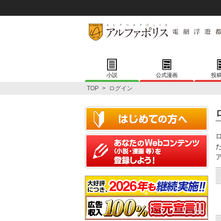
小説
公式漫画
投
TOP
>
ログイン