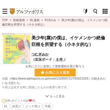
TOP
>
投稿漫画
>
BL漫画
>
R18のみ
>
美少年(腐)の僕は、イケメンかつ絶
倫巨根を所望する（小ネタ的な）
BL R18
連載中
R18
美少年(腐)の僕は、イケメンかつ絶倫
巨根を所望する（小ネタ的な）
つむぎみか
（近況ボード：
8 件
）
お気に入りに追加して更新通知を受け取ろう
お気に入り追加
小説（https://www.alphapolis.co.jp/novel/132859721/793423329）の続きみた
いな小話たち。
※同人誌化する時に収録したものの色塗り前です。
Twitterにもあげていたものですが、漫画投稿テストにせっかくだから再利用！
即堕ち2コマ的なものを目指しました…♡
24h.ポイント
42pt
81
BL
総受け
ビッチ受け
学園