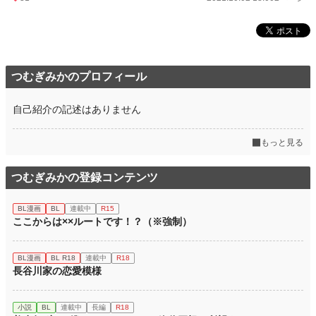
つむぎみかのプロフィール
自己紹介の記述はありません
もっと見る
つむぎみかの登録コンテンツ
BL漫画
BL
連載中
R15
ここからは××ルートです！？（※強制）
BL漫画
BL R18
連載中
R18
長谷川家の恋愛模様
小説
BL
連載中
長編
R18