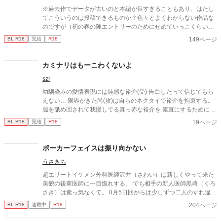
※過去作でデータが古いのと本編が長すぎることもあり、はたし
てこういうのは投稿できるものか？色々とよくわからない作品な
のですが（初の春の陣エントリーのためにせめていっこくらい未
投稿作をと思い）とりあえず上げてみます。もし問題ありそうな
149ページ
BL R18
完結
R18
ら取り下げますので…。 過去、初参加のコミケで前半だけ紙で頒
布して、最終的にWEBで完結までに5年を要した超大作（？）で
す。長くかかった分だけあって自分的には思い入れの深い作品で
カミナリはもーこわくないよ
す。 内容は金融経済モノとややマニアックですが、一応（これは
szr
段階としてはR15でいいのかな？悩みます…）BLっぽい箇所もあ
ります。投資銀行とか、インベストメントバンカーとかってわか
幼馴染みの愛情表現には鈍感な裕介(受) 告白したって信じてもら
る人いますかね？？大体あのへんのお話で、後に凄腕のファンド
えない… 限界がきた尚(攻)は自らのネクタイで裕介を拘束する。
マネージャー（顧客から預かった巨額の投資資金を運用する人）
脇を舐め回されて我慢してる真っ赤な裕介を 素直にするために 今
になって舞い戻ってくる或る日本人男性がまだ若い頃、米国NYで
度は乳首をしつこく愛撫する。 次第に裕介の乳首が尚の愛撫の形
19ページ
BL R18
完結
R18
修行してた時代はどんな感じだったのか？を妄想して漫画にした
に変わっていく…
ものです。 とにかく古い作品で既に制作当時の元データが見つか
らなくなっているので、セリフの文字とか小さくてすいません。
ポーカーフェイスは振り向かない
あと自分が猛烈に背景作画が苦手な人なので、モヤッとしてると
ころはなんとかイメージで補ってもらえると助かります…。 今見
うさきち
ると色々な意味でつたないところも多い作品ですが、作者として
超エリートイケメン外科医師沢井（さわい）は新しくやって来た
はとても頑張って描いていた記憶はあるので、今回も目を止めて
美貌の後輩医師に一目惚れする。 でも相手の新人医師黒崎（くろ
下さった方にはお楽しみいただけるとありがたいです。
さき）は素っ気なくて。 8月5日回からは少しずつ二人のすれ違い
が解けて行きますが、まだまだ心のすれ違いは続きます。 いつも
204ページ
BL R18
連載中
R18
読んでいただきありがとうございます。この度別ジャンルで新作
のほのぼのコメディ「うさきちとにゃんたち」の連載を開始しま