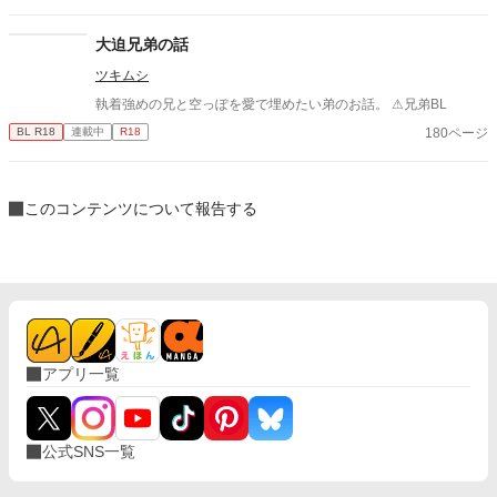
大迫兄弟の話
ツキムシ
執着強めの兄と空っぽを愛で埋めたい弟のお話。 ⚠兄弟BL
180ページ
BL R18
連載中
R18
このコンテンツについて報告する
アプリ一覧
公式SNS一覧