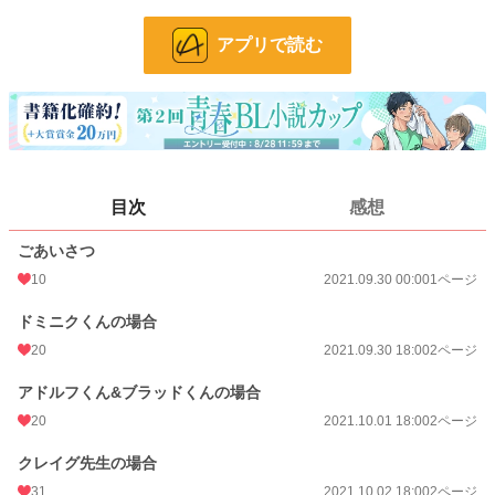
BL漫画
70 位 / 1,406 件
アプリで読む
BL R18
29 位 / 326 件
お気に入り
138
24h.ポイント
42 pt
ページ数
7
更新日時
2021.10.02 18:00
目次
感想
初回公開日時
2021.09.30 00:00
ごあいさつ
週間ポイント
175 pt (105 位)
10
2021.09.30 00:00
1ページ
月間ポイント
955 pt (91 位)
ドミニクくんの場合
20
2021.09.30 18:00
2ページ
年間ポイント
7,896 pt (156 位)
アドルフくん&ブラッドくんの場合
累計ポイント
110,877 pt (154 位)
20
2021.10.01 18:00
2ページ
クレイグ先生の場合
31
2021.10.02 18:00
2ページ