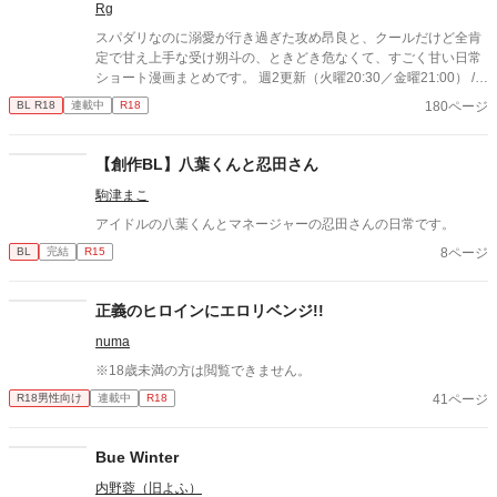
Rg
スパダリなのに溺愛が行き過ぎた攻め昂良と、クールだけど全肯
定で甘え上手な受け朔斗の、ときどき危なくて、すごく甘い日常
ショート漫画まとめです。 週2更新（火曜20:30／金曜21:00） /1
ページ〜短篇中心。 ほのぼの回の合間に、時々R18や少し暗めの
180ページ
BL R18
連載中
R18
お話も入ります。 ※オリジナルBL小説「Rely on』の漫画短編集
です。 完結済みの一期、現在執筆中の二期のその後の二人の話な
のでかなりネタバレ含みます。ご注意ください。
【創作BL】八葉くんと忍田さん
駒津まこ
アイドルの八葉くんとマネージャーの忍田さんの日常です。
8ページ
BL
完結
R15
正義のヒロインにエロリベンジ!!
numa
※18歳未満の方は閲覧できません。
41ページ
R18男性向け
連載中
R18
Bue Winter
内野蓉（旧よふ）