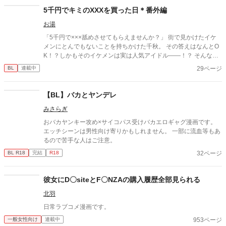
した。大阪弁をしゃべる大トロと日本酒が大好きなウサギのうさ
5千円でキミのXXXを買った日＊番外編
きちと図々しい猫たちの日常を描いた漫画です。ＢLの合間の箸
お湯
休め？に見に来てください。 うさきちとにゃんこのラインスタン
プも販売しました。ラインのスタンプ画面の検索窓で「うさしら
「5千円で×××舐めさせてもらえませんか？」 街で見かけたイケ
す」と検索したら出てきますので、そちらも気が向きましたらよ
メンにとんでもないことを持ちかけた千秋。 その答えはなんとO
ろしくお願いします。 読んでくださる皆様、本当にありがとうご
K！？しかもそのイケメンは実は人気アイドル――！？ そんなと
ざいました。おかげで更新時はいつも上位にいることができてい
んでもない出会いのふたりも、いまは恋人同士！ ちょっとエッチ
29ページ
BL
連載中
ます。感謝します。読んでくれている皆様は私にとって天使で
な千秋と、そんな千秋が可愛い大牙の、可愛くて優しいほのぼの
す。このたびお気に入りにしてくださる方がまた増えて六人にな
番外編です ※本編は電子書籍配信中のため掲載していません
りました！本当にお六人様ありがとうございます。夢みたいで
【BL】バカとヤンデレ
す。ハートもたくさん貰えています。ありがとうございます。こ
れからもできたらポチッと押してくださいね。
みさらぎ
おバカヤンキー攻め×サイコパス受けバカエロギャグ漫画です。
エッチシーンは男性向け寄りかもしれません。 一部に流血等もあ
るので苦手な人はご注意。
32ページ
BL R18
完結
R18
彼女にD〇siteとF〇NZAの購入履歴全部見られる
北羽
日常ラブコメ漫画です。
953ページ
一般女性向け
連載中