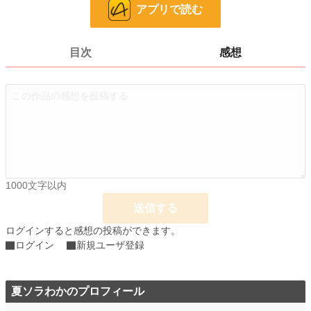
24h.ポイント
7 pt
アプリで読む
ページ数
112
目次
感想
更新日時
2026.01.26 13:34
初回公開日時
2024.07.19 17:33
週間ポイント
84 pt (267 位)
月間ポイント
364 pt (287 位)
年間ポイント
5,345 pt (313 位)
累計ポイント
14,677 pt (1,577 位)
1000文字以内
送信する
ログインすると感想の投稿ができます。
ログイン
新規ユーザ登録
夏ソラわかのプロフィール