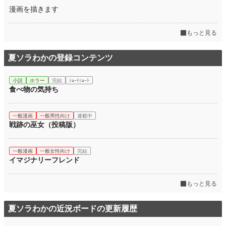
漫画を描きます
もっと見る
夏ソラわかの登録コンテンツ
小説
ホラー
完結
ｼｮｰﾄｼｮｰﾄ
食べ物の気持ち
一般漫画
一般男性向け
連載中
戦跡の巫女（投稿版）
一般漫画
一般女性向け
完結
イマジナリーフレンド
もっと見る
夏ソラわかの近況ボードの更新履歴