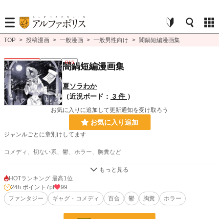
TOP
>
投稿漫画
>
一般漫画
>
一般男性向け
>
闇鍋短編漫画集
一般男性向け
連載中
R15
闇鍋短編漫画集
夏ソラわか
（近況ボード：
3 件
）
お気に入りに追加して更新通知を受け取ろう
お気に入り追加
ジャンルごとに章別けしてます
コメディ、切ない系、鬱、ホラー、胸糞など
漫画
246 位 / 8,552 件
HOTランキング 最高1位
24h.ポイント
7pt
99
一般男性向け
85 位 / 2,372 件
ファンタジー
ギャグ・コメディ
百合
鬱
胸糞
ホラー
お気に入り
9