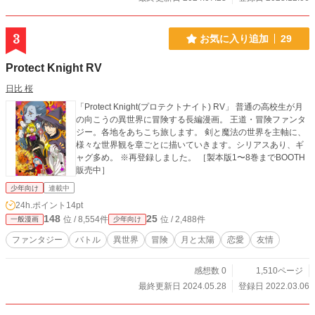
3
お気に入り追加
29
Protect Knight RV
日比 桜
「Protect Knight(プロテクトナイト) RV」 普通の高校生が月
の向こうの異世界に冒険する長編漫画。 王道・冒険ファンタ
ジー。各地をあちこち旅します。 剣と魔法の世界を主軸に、
様々な世界観を章ごとに描いていきます。シリアスあり、ギ
ャグ多め。 ※再登録しました。 ［製本版1〜8巻までBOOTH
販売中］
少年向け
連載中
24h.ポイント
14pt
148
25
位 / 8,554件
位 / 2,488件
一般漫画
少年向け
ファンタジー
バトル
異世界
冒険
月と太陽
恋愛
友情
感想数 0
1,510ページ
最終更新日 2024.05.28
登録日 2022.03.06