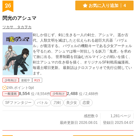
26
お気に入り追加
4
閃光のアシュマ
ツカサ タカヲカ
剣しか信じず、剣に生きる一人の剣士、アシュマ。 遥か古
代、人類文明を滅ぼしたと伝えられる超巨大兵器「バヴェ
ル」が復活する。 バヴェルの機動キーである少女アーチェル
を守るため、アシュマは唯一対抗しうる妖刀「鬼虎」を求め
て旅に出る。 世界制覇を目論むガルマインとの戦いを描く、
剣士アシュマの生き様を描く、オリジナルSF剣戟長編漫画。
毎週土曜日更新。 最新話はクロスフォリオで先行公開してい
ます。
少年向け
連載中
R15
24h.ポイント
0pt
8,554
2,488
位 / 8,554件
位 / 2,488件
一般漫画
少年向け
SFファンタジー
バトル
刀剣
美少女
恋愛
感想数 0
1,281ページ
最終更新日 2026.08.01
登録日 2025.04.07