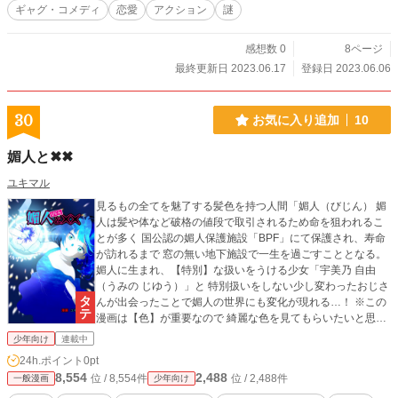
ギャグ・コメディ
恋愛
アクション
謎
感想数 0
8ページ
最終更新日 2023.06.17
登録日 2023.06.06
30
お気に入り追加
10
媚人と✖✖
ユキマル
見るもの全てを魅了する髪色を持つ人間「媚人（びじん） 媚
人は髪や体など破格の値段で取引されるため命を狙われるこ
とが多く 国公認の媚人保護施設「BPF」にて保護され、寿命
が訪れるまで 窓の無い地下施設で一生を過ごすこととなる。
媚人に生まれ、【特別】な扱いをうける少女「宇美乃 自由
（うみの じゆう）」と 特別扱いをしない少し変わったおじさ
んが出会ったことで媚人の世界にも変化が現れる…！ ※この
漫画は【色】が重要なので 綺麗な色を見てもらいたいと思い
横読みではなく縦読みにしています。
少年向け
連載中
24h.ポイント
0pt
8,554
2,488
位 / 8,554件
位 / 2,488件
一般漫画
少年向け