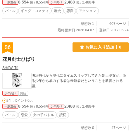
8,554
2,488
位 / 8,554件
位 / 2,488件
一般漫画
少年向け
バトル
ギャグ・コメディ
歴史
恋愛
アクション
感想数 1
607ページ
最終更新日 2026.04.07
登録日 2017.06.24
36
お気に入り追加
0
花月剣士ひばり
SHôW ITô
明治時代から現代にタイムスリップしてきた剣士少女が、あ
る少年から暴力する者は未熟者だということを教育される
話。
少年向け
完結
24h.ポイント
0pt
8,554
2,488
位 / 8,554件
位 / 2,488件
一般漫画
少年向け
バトル
恋愛
女の子バトル
読切
感想数 0
47ページ