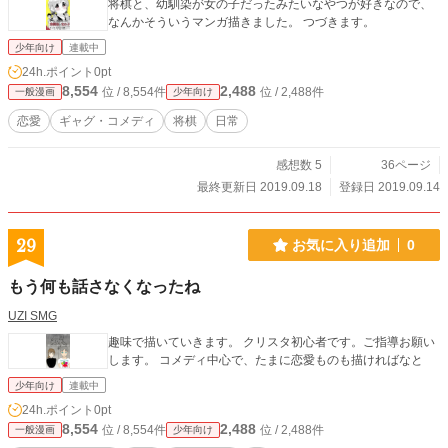
将棋と、幼馴染が女の子だったみたいなやつが好きなので、
なんかそういうマンガ描きました。 つづきます。
少年向け
連載中
24h.ポイント
0pt
8,554
2,488
位 / 8,554件
位 / 2,488件
一般漫画
少年向け
恋愛
ギャグ・コメディ
将棋
日常
感想数 5
36ページ
最終更新日 2019.09.18
登録日 2019.09.14
29
お気に入り追加
0
もう何も話さなくなったね
UZI SMG
趣味で描いていきます。 クリスタ初心者です。ご指導お願い
します。 コメディ中心で、たまに恋愛ものも描ければなと
少年向け
連載中
24h.ポイント
0pt
8,554
2,488
位 / 8,554件
位 / 2,488件
一般漫画
少年向け