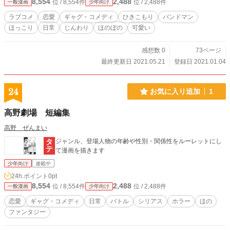
8,554
2,488
位 / 8,554件
位 / 2,488件
一般漫画
少年向け
ラブコメ
恋愛
ギャグ・コメディ
ひきこもり
バンドマン
ほっこり
日常
じんわり
ほのぼの
可愛い
感想数 0
73ページ
最終更新日 2021.05.21
登録日 2021.01.04
24
お気に入り追加
1
高野劇場 短編集
高野 ぜんまい
ジャンル、登場人物の年齢や性別・関係性をルーレットにし
て漫画を描きます
少年向け
連載中
24h.ポイント
0pt
8,554
2,488
位 / 8,554件
位 / 2,488件
一般漫画
少年向け
恋愛
ギャグ・コメディ
日常
バトル
シリアス
ホラー
ほの
ファンタジー