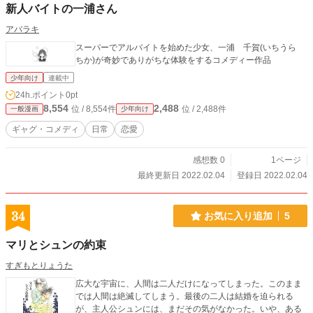
新人バイトの一浦さん
アバラキ
スーパーでアルバイトを始めた少女、一浦 千賀(いちうら
ちか)が奇妙でありがちな体験をするコメディー作品
少年向け
連載中
24h.ポイント
0pt
8,554
2,488
位 / 8,554件
位 / 2,488件
一般漫画
少年向け
ギャグ・コメディ
日常
恋愛
感想数 0
1ページ
最終更新日 2022.02.04
登録日 2022.02.04
34
お気に入り追加
5
マリとシュンの約束
すぎもとりょうた
広大な宇宙に、人間は二人だけになってしまった。このまま
では人間は絶滅してしまう。最後の二人は結婚を迫られる
が、主人公シュンには、まだその気がなかった。いや、ある