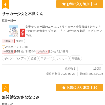
4
お気に入り追加
24
サッカー少女と不良くん
原田一耕一
女子サッカー部のエースストライカーと金髪寝ぼすけヤンキ
ーのおバカ青春ラブコメ。 「いっぱつネタ劇場」スピンオフ
作品。
少年向け
連載中
24h.ポイント
14pt
148
25
位 / 8,554件
位 / 2,488件
一般漫画
少年向け
ギャグ・コメディ
恋愛
スポーツ
サッカー
高校生
感想数 3
150話
最終更新日 2023.03.23
登録日 2022.10.05
5
お気に入り追加
20
無関係なおさななじみ
鹿丸るの