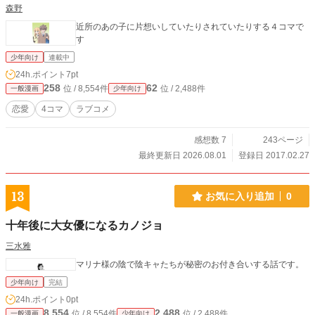
森野
近所のあの子に片想いしていたりされていたりする４コマで
す
少年向け
連載中
24h.ポイント
7pt
258
62
位 / 8,554件
位 / 2,488件
一般漫画
少年向け
恋愛
4コマ
ラブコメ
感想数 7
243ページ
最終更新日 2026.08.01
登録日 2017.02.27
13
お気に入り追加
0
十年後に大女優になるカノジョ
三水雅
マリナ様の陰で陰キャたちが秘密のお付き合いする話です。
少年向け
完結
24h.ポイント
0pt
8,554
2,488
位 / 8,554件
位 / 2,488件
一般漫画
少年向け