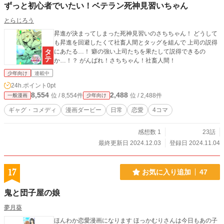
ずっと初心者でいたい！ベテラン死神見習いちゃん
とらじろう
昇進が決まってしまった死神見習いのさちちゃん！ どうして
も昇進を回避したくて社畜人間とタッグを組んで 上司の説得
にあたる…！ 癖の強い上司たちを果たして説得できるの
か…！？ がんばれ！さちちゃん！社畜人間！
少年向け
連載中
24h.ポイント
0pt
8,554
2,488
位 / 8,554件
位 / 2,488件
一般漫画
少年向け
ギャグ・コメディ
漫画ダービー
日常
恋愛
4コマ
感想数 1
23話
最終更新日 2024.12.03
登録日 2024.11.04
17
お気に入り追加
47
鬼と団子屋の娘
夢月葵
ほんわか恋愛漫画になります ほっかむりさんは今日もあの子