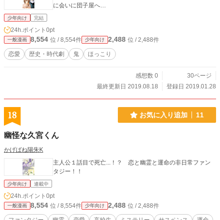
に会いに団子屋へ…
少年向け
完結
24h.ポイント
0pt
8,554
2,488
位 / 8,554件
位 / 2,488件
一般漫画
少年向け
恋愛
歴史・時代劇
鬼
ほっこり
感想数 0
30ページ
最終更新日 2019.08.18
登録日 2019.01.28
18
お気に入り追加
11
幽怪な久宮くん
かげばね陽朱K
主人公１話目で死亡...！？ 恋と幽霊と運命の非日常ファン
タジー！！
少年向け
連載中
24h.ポイント
0pt
8,554
2,488
位 / 8,554件
位 / 2,488件
一般漫画
少年向け