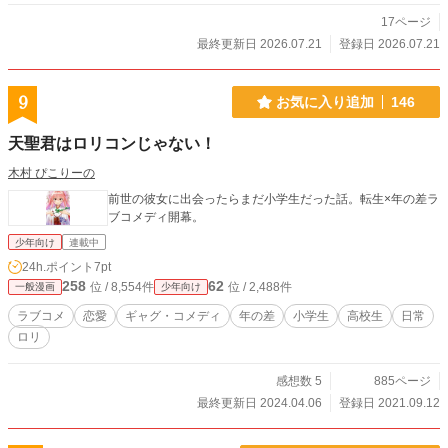
17ページ
最終更新日 2026.07.21
登録日 2026.07.21
9
お気に入り追加
146
天聖君はロリコンじゃない！
木村 ぴこりーの
前世の彼女に出会ったらまだ小学生だった話。転生×年の差ラ
ブコメディ開幕。
少年向け
連載中
24h.ポイント
7pt
258
62
位 / 8,554件
位 / 2,488件
一般漫画
少年向け
ラブコメ
恋愛
ギャグ・コメディ
年の差
小学生
高校生
日常
ロリ
感想数 5
885ページ
最終更新日 2024.04.06
登録日 2021.09.12