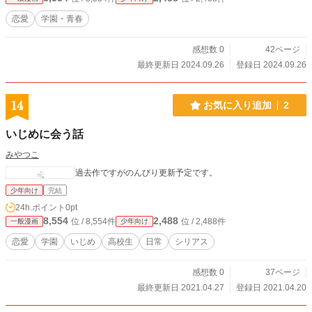
恋愛
学園・青春
感想数 0
42ページ
最終更新日 2024.09.26
登録日 2024.09.26
14
お気に入り追加
2
いじめに会う話
みやつこ
過去作ですがのんびり更新予定です。
少年向け
完結
24h.ポイント
0pt
8,554
2,488
位 / 8,554件
位 / 2,488件
一般漫画
少年向け
恋愛
学園
いじめ
高校生
日常
シリアス
感想数 0
37ページ
最終更新日 2021.04.27
登録日 2021.04.20