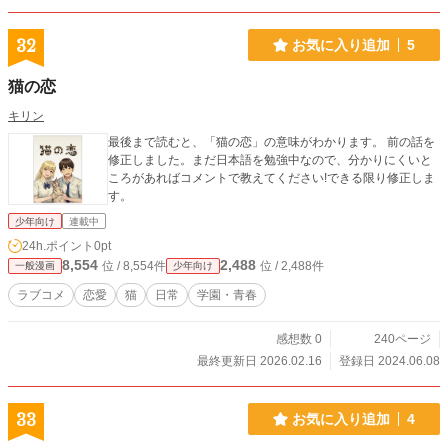
32
お気に入り追加
5
猫の恋
キリン
最後まで読むと、「猫の恋」の意味がわかります。 前の話を
修正しました。まだ日本語を勉強中なので、分かりにくいと
ころがあればコメントで教えてください!できる限り修正しま
す。
少年向け
連載中
24h.ポイント
0pt
8,554
2,488
位 / 8,554件
位 / 2,488件
一般漫画
少年向け
ラブコメ
恋愛
猫
日常
学園・青春
感想数 0
240ページ
最終更新日 2026.02.16
登録日 2024.06.08
33
お気に入り追加
4