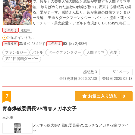
で、数多くの登場人物の関係と感情が交錯する人間ドラマ主
軸。 散りばめられた無数の伏線が徐々に収束する構成美で綴
る、愛がテーマ、感情ぶん殴り、皆が主役の群像ファンタジ
ー長編。 王道＆ダークファンタジー・バトル・流血・死・ク
リーチャー・男女恋愛・アダルト表現あり BlueSkyで毎日情
報進捗投稿 https://bsky.app/profile/ulblood.com 【ULTIMAT
少年向け
連載中
E BLOOD REM】第1・2巻 BOOTHにて販売中 https://maruh
24h.ポイント
7pt
i-ulblood.booth.pm/ 各種情報公式サイト → https://ulblood.
258
62
位 / 8,554件
位 / 2,488件
一般漫画
少年向け
com/
ファンタジー
バトル
ダークファンタジー
人間ドラマ
恋愛
第11回漫画ダービー
感想数 3
511ページ
最終更新日 2026.07.30
登録日 2025.02.13
7
お気に入り追加
0
青春爆破委員長VS青春メガネ女子
三水雅
メガネっ娘大好き風紀委員長VSエッチなメガネっ娘 ファイ
ッ！