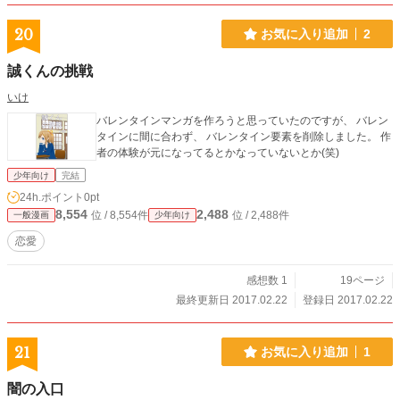
20
お気に入り追加
2
誠くんの挑戦
いけ
バレンタインマンガを作ろうと思っていたのですが、 バレン
タインに間に合わず、 バレンタイン要素を削除しました。 作
者の体験が元になってるとかなっていないとか(笑)
少年向け
完結
24h.ポイント
0pt
8,554
2,488
位 / 8,554件
位 / 2,488件
一般漫画
少年向け
恋愛
感想数 1
19ページ
最終更新日 2017.02.22
登録日 2017.02.22
21
お気に入り追加
1
闇の入口