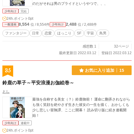
のだがそれは男のプライドというやつで、、、
少年向け
完結
24h.ポイント
0pt
8,554
2,488
位 / 8,554件
位 / 2,488件
一般漫画
少年向け
ファンタジー
日常
恋愛
ほっこり
SF
宇宙
鳥男
感想数 1
32ページ
最終更新日 2022.03.12
登録日 2022.03.12
35
お気に入り追加
15
鈴鹿の草子～平安浪漫お伽絵巻～
とし
最強を自称する美女（？）鈴鹿御前！ 運命に翻弄されながら
も強く笑顔を絶やさず生きた彼女の一生を描く、おかしくも
少し悲しい冒険譚、ここに開幕！ 読み切り版に続き連載開
始！
少年向け
連載中
24h.ポイント
0pt