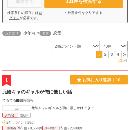
保存する
131
件を検索する
検索条件の保存には
ロ
× 検索条件をクリアする
グイン
が必要です。
少年向け
恋愛
カテゴリ
タグ
1
2
3
4
131
件
1
お気に入り追加
10
元陰キャのギャルが俺に優しい話
てるてる
書籍情報
元陰キャのギャルが俺に話しかけてきて…
少年向け
連載中
24h.ポイント
28pt
98
15
位 / 8,554件
位 / 2,488件
一般漫画
少年向け