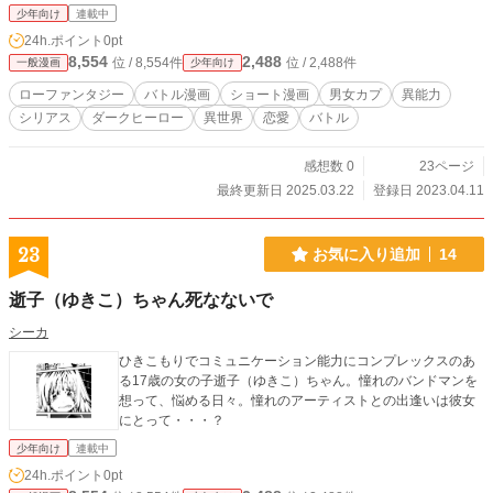
少年向け
連載中
24h.ポイント
0pt
8,554
2,488
位 / 8,554件
位 / 2,488件
一般漫画
少年向け
ローファンタジー
バトル漫画
ショート漫画
男女カプ
異能力
シリアス
ダークヒーロー
異世界
恋愛
バトル
感想数 0
23ページ
最終更新日 2025.03.22
登録日 2023.04.11
23
お気に入り追加
14
逝子（ゆきこ）ちゃん死なないで
シーカ
ひきこもりでコミュニケーション能力にコンプレックスのあ
る17歳の女の子逝子（ゆきこ）ちゃん。憧れのバンドマンを
想って、悩める日々。憧れのアーティストとの出逢いは彼女
にとって・・・？
少年向け
連載中
24h.ポイント
0pt