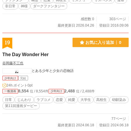
ファンタジー
幽霊
恋愛
高校生
ミステリー
サスペンス
運命
非日常
神様
ダークファンタジー
感想数 0
303ページ
最終更新日 2026.04.26
登録日 2016.09.06
19
お気に入り追加
0
The Day Wonder Her
谷岡藤不三也
とある少年と少女の恋物語
少年向け
完結
24h.ポイント
0pt
8,554
2,488
位 / 8,554件
位 / 2,488件
一般漫画
少年向け
日常
じんわり
ラブコメ
恋愛
純愛
大学生
高校生
幼馴染み
第11回漫画ダービー
77ページ
最終更新日 2024.06.18
登録日 2024.06.18