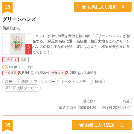
15
お気に入り追加
0
グリーンハンズ
萌菜加あん
この世には神の加護を受けし能力者 『グリーンハンズ』が存
在する。 緑風館高校に通う高校生、植田大地もこのグリーン
ハンズの持ち主なのだが、 彼にはなんと、植物が美少女に見
えてしまう。
少年向け
完結
24h.ポイント
0pt
8,554
2,488
位 / 8,554件
位 / 2,488件
一般漫画
少年向け
高校生
恋愛
ファンタジー
ギャグ・コメディ
植物
第11回漫画ダービー
感想数 0
6話
最終更新日 2026.04.26
登録日 2026.03.04
16
お気に入り追加
31