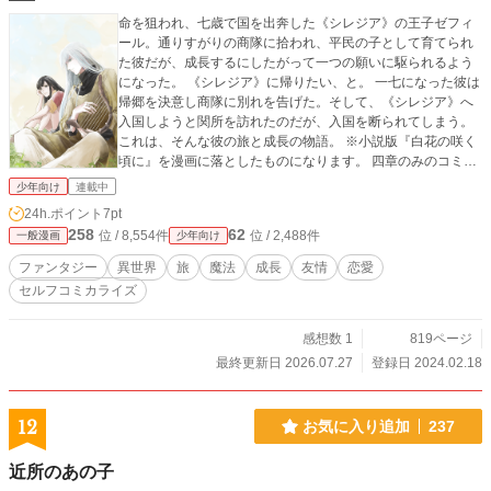
命を狙われ、七歳で国を出奔した《シレジア》の王子ゼフィ
ール。通りすがりの商隊に拾われ、平民の子として育てられ
た彼だが、成長するにしたがって一つの願いに駆られるよう
になった。 《シレジア》に帰りたい、と。 一七になった彼は
帰郷を決意し商隊に別れを告げた。そして、《シレジア》へ
入国しようと関所を訪れたのだが、入国を断られてしまう。
これは、そんな彼の旅と成長の物語。 ※小説版『白花の咲く
頃に』を漫画に落としたものになります。 四章のみのコミカ
ライズとなりますのでご注意ください。 元作：『白花の咲く
少年向け
連載中
頃に』 アルファポリス版： https://www.alphapolis.co.jp/nove
24h.ポイント
7pt
l/351424555/397851850 小説家になろう版： https://ncode.s
258
62
位 / 8,554件
位 / 2,488件
一般漫画
少年向け
yosetu.com/n0062cw/
ファンタジー
異世界
旅
魔法
成長
友情
恋愛
セルフコミカライズ
感想数 1
819ページ
最終更新日 2026.07.27
登録日 2024.02.18
12
お気に入り追加
237
近所のあの子