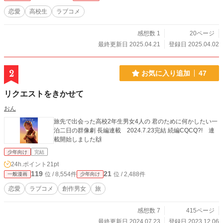
恋愛
高校生
ラブコメ
感想数 1
20ページ
最終更新日 2025.04.21
登録日 2025.04.02
2
お気に入り追加
47
リクエストをきかせて
おん
旅先で出会った高校2年生男女4人の 君のために何かしたい一
泊二日の群像劇 長編連載 2024.7.23完結 続編CQCQ?! 連
載開始しました🙌
少年向け
完結
24h.ポイント
21pt
119
21
位 / 8,554件
位 / 2,488件
一般漫画
少年向け
恋愛
ラブコメ
創作男女
旅
感想数 7
415ページ
最終更新日 2024.07.23
登録日 2023.12.06