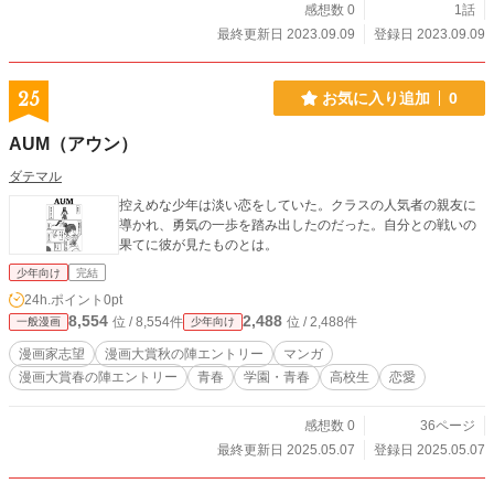
感想数 0
1話
最終更新日 2023.09.09
登録日 2023.09.09
25
お気に入り追加
0
AUM（アウン）
ダテマル
控えめな少年は淡い恋をしていた。クラスの人気者の親友に
導かれ、勇気の一歩を踏み出したのだった。自分との戦いの
果てに彼が見たものとは。
少年向け
完結
24h.ポイント
0pt
8,554
2,488
位 / 8,554件
位 / 2,488件
一般漫画
少年向け
漫画家志望
漫画大賞秋の陣エントリー
マンガ
漫画大賞春の陣エントリー
青春
学園・青春
高校生
恋愛
感想数 0
36ページ
最終更新日 2025.05.07
登録日 2025.05.07