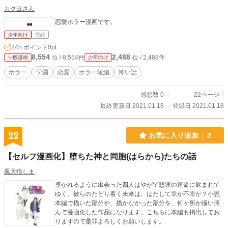
カクヨさん
恋愛ホラー漫画です。
少年向け
完結
24h.ポイント
0pt
8,554
2,488
位 / 8,554件
位 / 2,488件
一般漫画
少年向け
ホラー
学園
恋愛
ホラー短編
怖い話
感想数 0
22ページ
最終更新日 2021.01.18
登録日 2021.01.18
22
お気に入り追加
3
【セルフ漫画化】堕ちた神と同胞(はらから)たちの話
鳳天狼しま
導かれるように出会った四人はやがて悲運の運命に飲まれて
ゆく。彼らのたどり着く未来は、はたして幸か不幸か？小説
本編で描いた部分や、描かなかった部分を、何ヶ所か掻い摘
んで漫画化した作品になります。こちらに本編も掲出してお
りますので是非よろしくお願いします。