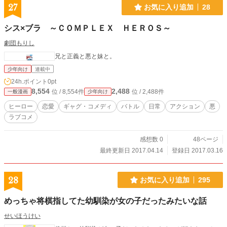
27
お気に入り追加
28
シス×ブラ ～ＣＯＭＰＬＥＸ ＨＥＲＯＳ～
劇団もりし
兄と正義と悪と妹と。
少年向け
連載中
24h.ポイント
0pt
8,554
2,488
位 / 8,554件
位 / 2,488件
一般漫画
少年向け
ヒーロー
恋愛
ギャグ・コメディ
バトル
日常
アクション
悪
ラブコメ
感想数 0
48ページ
最終更新日 2017.04.14
登録日 2017.03.16
28
お気に入り追加
295
めっちゃ将棋指してた幼馴染が女の子だったみたいな話
せいほうけい