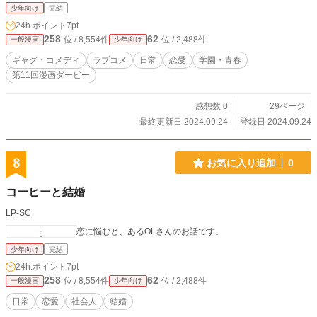
少年向け
完結
24h.ポイント
7pt
258
62
位 / 8,554件
位 / 2,488件
一般漫画
少年向け
ギャグ・コメディ
ラブコメ
日常
恋愛
学園・青春
第11回漫画ダービー
感想数 0
29ページ
最終更新日 2024.09.24
登録日 2024.09.24
8
お気に入り追加
0
コーヒーと結婚
LP-SC
恋に悩むと、あるOLさんのお話です。
少年向け
完結
24h.ポイント
7pt
258
62
位 / 8,554件
位 / 2,488件
一般漫画
少年向け
日常
恋愛
社会人
結婚