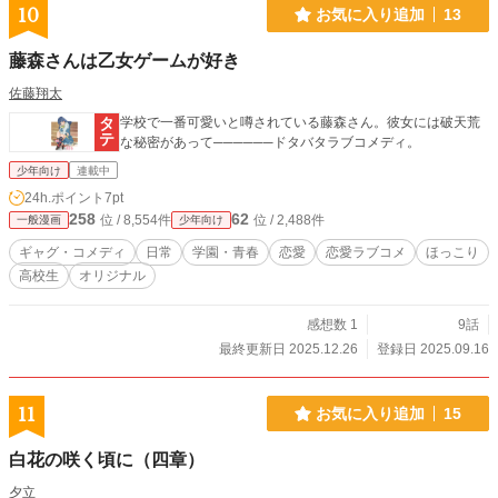
10
お気に入り追加
13
藤森さんは乙女ゲームが好き
佐藤翔太
学校で一番可愛いと噂されている藤森さん。彼女には破天荒
な秘密があって──────ドタバタラブコメディ。
少年向け
連載中
24h.ポイント
7pt
258
62
位 / 8,554件
位 / 2,488件
一般漫画
少年向け
ギャグ・コメディ
日常
学園・青春
恋愛
恋愛ラブコメ
ほっこり
高校生
オリジナル
感想数 1
9話
最終更新日 2025.12.26
登録日 2025.09.16
11
お気に入り追加
15
白花の咲く頃に（四章）
夕立