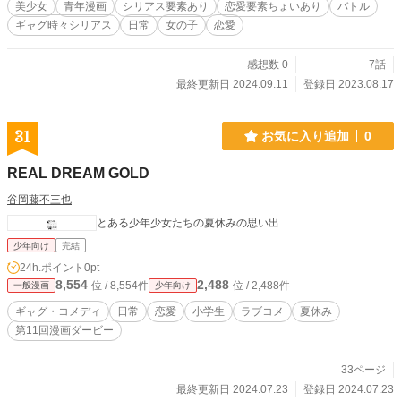
美少女
青年漫画
シリアス要素あり
恋愛要素ちょいあり
バトル
ギャグ時々シリアス
日常
女の子
恋愛
感想数 0
7話
最終更新日 2024.09.11
登録日 2023.08.17
31
お気に入り追加
0
REAL DREAM GOLD
谷岡藤不三也
とある少年少女たちの夏休みの思い出
少年向け
完結
24h.ポイント
0pt
8,554
2,488
位 / 8,554件
位 / 2,488件
一般漫画
少年向け
ギャグ・コメディ
日常
恋愛
小学生
ラブコメ
夏休み
第11回漫画ダービー
33ページ
最終更新日 2024.07.23
登録日 2024.07.23