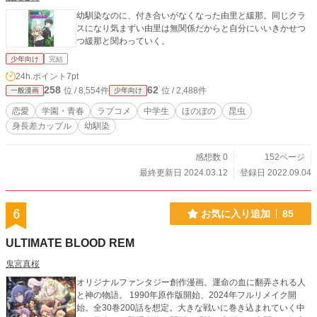
幼馴染なのに、付き合いがなくなった由里と緩那。同じクラ
スになり気まずい由里は無関係だからと自分にいいきかせつ
つ緩那と関わっていく。
少年向け
完結
24h.ポイント
7pt
258
62
位 / 8,554件
位 / 2,488件
一般漫画
少年向け
恋愛
学園・青春
ラブコメ
中学生
ほのぼの
昆虫
身長差カップル
幼馴染
感想数 0
152ページ
最終更新日 2024.03.12
登録日 2022.09.04
6
お気に入り追加
85
ULTIMATE BLOOD REM
鬼宮真桜
オリジナルファンタジー創作漫画。運命の血に翻弄される人
と神の物語。 1990年原作版開始、2024年フルリメイク開
始。全30巻200話を想定。大きな戦いに巻き込まれていく中