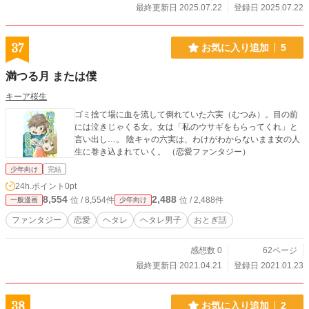
最終更新日 2025.07.22
登録日 2025.07.22
37
お気に入り追加
5
満つる月 または僕
キーア桜生
ゴミ捨て場に血を流して倒れていた六実（むつみ）。目の前
には泣きじゃくる女。女は「私のウサギをもらってくれ」と
言い出し…。 陰キャの六実は、わけがわからないまま女の人
生に巻き込まれていく。 （恋愛ファンタジー）
少年向け
完結
24h.ポイント
0pt
8,554
2,488
位 / 8,554件
位 / 2,488件
一般漫画
少年向け
ファンタジー
恋愛
ヘタレ
ヘタレ男子
おとぎ話
感想数 0
62ページ
最終更新日 2021.04.21
登録日 2021.01.23
38
お気に入り追加
2