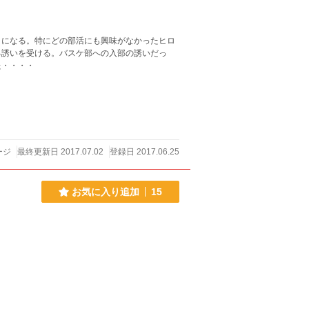
とになる。特にどの部活にも興味がなかったヒロ
る誘いを受ける。バスケ部への入部の誘いだっ
た・・・・
ージ
最終更新日 2017.07.02
登録日 2017.06.25
お気に入り追加
15