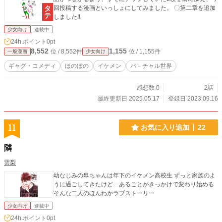
回投稿する漫画といっしょにしてみました。 〇第二章を追加
しました‼
少女向け
連載中
24h.ポイント
0pt
8,552
1,155
位 / 8,552件
位 / 1,155件
一般漫画
少女向け
ギャグ・コメディ
ほのぼの
イケメン
バ－チャル世界
感想数 0
2話
最終更新日 2025.05.17
登録日 2023.09.16
11
お気に入り追加
22
隣
雲梨
幼なじみの皐ちゃんは年下のイケメン高校生 ずっと家族のよ
うに過ごしてきたけど…あることがきっかけで変わり始める
そんな二人のほんわかラブストーリー
少女向け
連載中
24h.ポイント
0pt