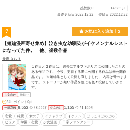
感想数 0
14ページ
最終更新日 2022.12.22
登録日 2022.12.22
7
お気に入り追加
2
【短編漫画寄せ集め】泣き虫な幼馴染がイケメンナルシスト
になってた件。 他、複数作品
天音 きらり
１作目と２作目は、過去にアルファポリスに公開したことの
ある作品です。 今後、更新する際に公開する作品は未公開作
品です。 ※短編集として公開し直しました。 内容は昔のまま
です。 ストーリーが短い作品を他にも色々投稿していきま
す。
少女向け
連載中
24h.ポイント
0pt
8,552
1,155
位 / 8,552件
位 / 1,155件
一般漫画
少女向け
恋愛
純愛
女の子
イチャラブ
イケメン
ほっこりほのぼの
ピュア
学園・恋愛
少女漫画
日常ファンタジー