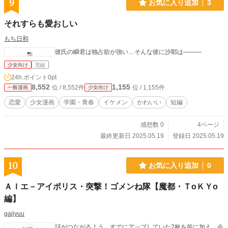
9
お気に入り追加
3
それすらも愛おしい
もち日和
彼氏の瞬君は独占欲が強い…そんな彼に沙耶は―――
少女向け
完結
24h.ポイント
0pt
8,552
1,155
位 / 8,552件
位 / 1,155件
一般漫画
少女向け
恋愛
少女漫画
学園・青春
イケメン
かわいい
短編
感想数 0
4ページ
最終更新日 2025.05.19
登録日 2025.05.19
10
お気に入り追加
0
ＡＩエ－アイポリス・突撃！ゴメンね隊【魔都・ＴoＫＹo
編】
gajiyuu
話がつながるよう、すでにアップしていた2枚を前に加え、今