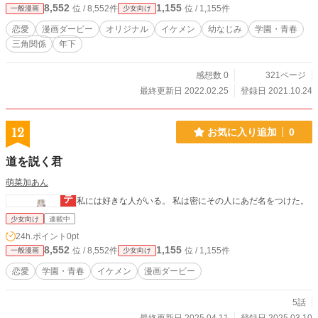
8,552
1,155
位 / 8,552件
位 / 1,155件
一般漫画
少女向け
恋愛
漫画ダービー
オリジナル
イケメン
幼なじみ
学園・青春
三角関係
年下
感想数 0
321ページ
最終更新日 2022.02.25
登録日 2021.10.24
12
お気に入り追加
0
道を説く君
萌菜加あん
私には好きな人がいる。 私は密にその人にあだ名をつけた。
少女向け
連載中
24h.ポイント
0pt
8,552
1,155
位 / 8,552件
位 / 1,155件
一般漫画
少女向け
恋愛
学園・青春
イケメン
漫画ダービー
5話