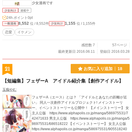
少女漫画です
少女向け
連載中
24h.ポイント
0pt
8,552
1,155
位 / 8,552件
位 / 1,155件
一般漫画
少女向け
恋愛
イケメン
感想数 7
57ページ
最終更新日 2016.06.11
登録日 2016.03.28
21
お気に入り追加
18
【短編集】フェザーA アイドル紹介集【創作アイドル】
玉痴やむ
フェザーA（エース）とは？ 「アイドルとあなたの距離が近
い」 同人一次創作アイドルプロジェクト! メインストーリ
ー、イベントストーリーも公開中！ 【メインストーリー】 女
主人公版 https://www.alphapolis.co.jp/manga/586975531/7
42471633 男主人公版 https://www.alphapolis.co.jp/manga/5
86975531/686518222 【イベントストーリー】 女主人公版
https://www.alphapolis.co.jp/manga/586975531/905518240