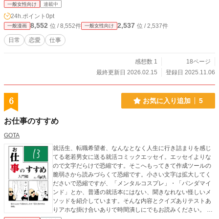
一般女性向け
連載中
24h.ポイント
0pt
8,552
2,537
位 / 8,552件
位 / 2,537件
一般漫画
一般女性向け
日常
恋愛
仕事
感想数 1
18ページ
最終更新日 2026.02.15
登録日 2025.11.06
6
お気に入り追加
5
お仕事のすすめ
GOTA
就活生、転職希望者、なんなとなく人生に行き詰まりを感じ
てる老若男女に送る就活コミックエッセイ。エッセイよりな
ので文字だらけで恐縮です。そこへもってきて作成ツールの
脆弱さから読みづらくて恐縮です。小さい文字は拡大してく
ださいで恐縮ですが、「メンタルコスプレ」・「パンダマイ
ンド」とか、普通の就活本にはない、聞きなれない怪しいメ
ソッドを紹介しています。そんな内容とクイズありテストあ
りアホな掛け合いありで時間潰しにでもお読みください。 も
しかして何かしらの気づきやヒントにでもなれば作者は嬉し