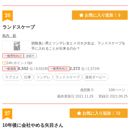
26
お気に入り追加
3
ランドスケープ
島内 航
胡散臭い男とツンデレ女とメガネ少女は、ランドスケープを
手に入れることが出来るのか？
一般男性向け
連載中
24h.ポイント
0pt
8,552
2,372
位 / 8,552件
位 / 2,372件
一般漫画
一般男性向け
ラブコメ
仕事
ツンデレ
ランドスケープ
漫画ダービー
感想数 0
108ページ
最終更新日 2021.11.29
登録日 2021.09.25
27
お気に入り追加
72
10年後に会社やめる矢目さん