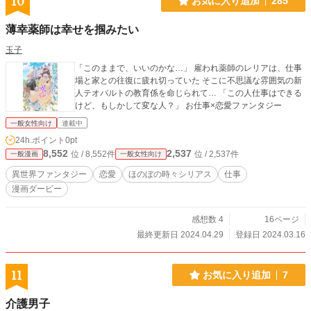
10
お気に入り追加
285
薄幸薬師は幸せを掴みたい
玉子
「このままで、いいのかな…」 雇われ薬師のレリアは、仕事
場と家との往復に疲れ切っていた そこに不思議な雰囲気の新
人テオバルトの教育係を命じられて… 「この人仕事はできる
けど、もしかして変な人？」 お仕事×恋愛ファンタジー
一般女性向け
連載中
24h.ポイント
0pt
8,552
2,537
位 / 8,552件
位 / 2,537件
一般漫画
一般女性向け
異世界ファンタジー
恋愛
ほのぼの時々シリアス
仕事
漫画ダービー
感想数 4
16ページ
最終更新日 2024.04.29
登録日 2024.03.16
11
お気に入り追加
7
介護男子