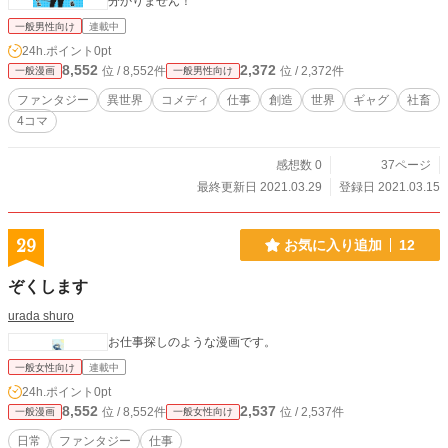
分かりません！
一般男性向け
連載中
24h.ポイント
0pt
8,552
2,372
位 / 8,552件
位 / 2,372件
一般漫画
一般男性向け
ファンタジー
異世界
コメディ
仕事
創造
世界
ギャグ
社畜
4コマ
感想数 0
37ページ
最終更新日 2021.03.29
登録日 2021.03.15
29
お気に入り追加
12
ぞくします
urada shuro
お仕事探しのような漫画です。
一般女性向け
連載中
24h.ポイント
0pt
8,552
2,537
位 / 8,552件
位 / 2,537件
一般漫画
一般女性向け
日常
ファンタジー
仕事