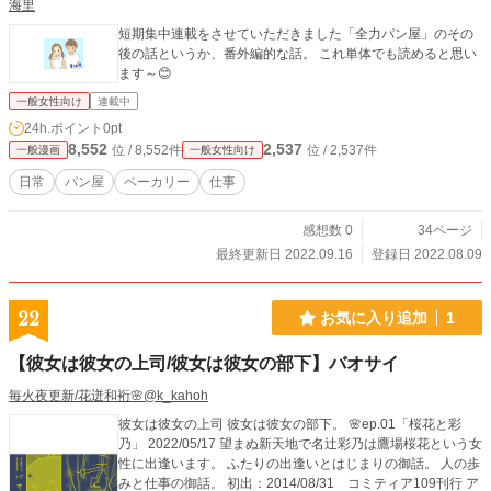
海里
短期集中連載をさせていただきました「全力パン屋」のその
後の話というか、番外編的な話。 これ単体でも読めると思い
ます～😊
一般女性向け
連載中
24h.ポイント
0pt
8,552
2,537
位 / 8,552件
位 / 2,537件
一般漫画
一般女性向け
日常
パン屋
ベーカリー
仕事
感想数 0
34ページ
最終更新日 2022.09.16
登録日 2022.08.09
22
お気に入り追加
1
【彼女は彼女の上司/彼女は彼女の部下】バオサイ
毎火夜更新/花迸和裄🌸@k_kahoh
彼女は彼女の上司 彼女は彼女の部下。 🌸ep.01「桜花と彩
乃」 2022/05/17 望まぬ新天地で名辻彩乃は鷹場桜花という女
性に出逢います。 ふたりの出逢いとはじまりの御話。 人の歩
みと仕事の御話。 初出：2014/08/31 コミティア109刊行 ア