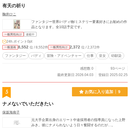
有天の祈り
鞠井ひこ
ファンタジー世界/バディ物/ミステリー要素好きにお勧めの作
品となります。全10話予定です。
一般男性向け
連載中
24h.ポイント
0pt
8,552
2,372
位 / 8,552件
位 / 2,372件
一般漫画
一般男性向け
ファンタジー
バディ
冒険・アドベンチャー
仕事
皇女
幼馴染
感想数 0
93ページ
最終更新日 2026.04.03
登録日 2025.02.25
5
お気に入り追加
9
ナメないでいただきたい
保坂海南子
元大手企業出身のエリート中途採用者の指導員になった上野
みき。彼にナメられないよう日々奮闘するのだが…。