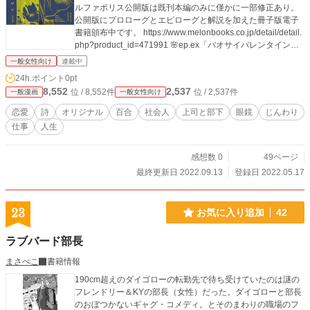
ルファポリス公開版は既刊本編のみに僅かに一部修正あり。
公開版にプロローグとエピローグと解説を加えた冊子版電子
書籍頒布中です。 https://www.melonbooks.co.jp/detail/detail.
php?product_id=471991 🌸ep.ex「バオサイバレンタイン」
2022/05/24 Valentineの日に遠方へ赴くふたりの小さな小さな
一般女性向け
連載中
お話です。 🌸委託告知用描き下ろし漫画2パターン 2022/0
24h.ポイント
0pt
9/13 以前、書店委託や電子書籍sale時に描き下ろしたもので
8,552
2,537
位 / 8,552件
位 / 2,537件
一般漫画
一般女性向け
す。 台詞だけ変えて2パターン作成したのでした。 続きをな
かなか形に出来ていないので彼女達を久々描けただけでも楽
恋愛
詩
オリジナル
百合
社会人
上司と部下
眼鏡
じんわり
しかったですね。。 こちらの特殊遊び紙を付けた少数製本版
仕事
人生
は完売御礼です。 電子書籍版は販売中です、本編は公開して
おりますが投げ銭的にでも宜しければ。。 https://www.melon
books.co.jp/detail/detail.php?product_id=758747
感想数 0
49ページ
最終更新日 2022.09.13
登録日 2022.05.17
23
お気に入り追加
42
ラブバード部長
まさぺこ
書籍情報
190cm超えのダイゴローの転勤先で待ち受けていたのは謎の
フレンドリー＆KYの部長（女性）だった。ダイゴローと部長
のおぼつかないギャグ・コメディ。とそのまわりの職場のフ