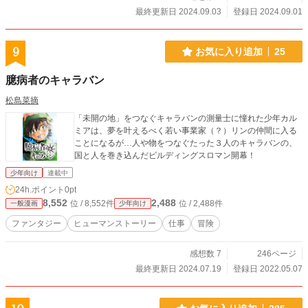
最終更新日 2024.09.03
登録日 2024.09.01
9
お気に入り追加
25
臆病者のキャラバン
松島菜摘
「未開の地」をつなぐキャラバンの測量士に憧れた少年カル
ミアは、夢を叶えるべく若い事業家（？）リンの仲間に入る
ことになるが…人や物をつなぐたった３人のキャラバンの、
国と人を巻き込んだビルディングスロマン開幕！
少年向け
連載中
24h.ポイント
0pt
8,552
2,488
位 / 8,552件
位 / 2,488件
一般漫画
少年向け
ファンタジー
ヒューマンストーリー
仕事
冒険
感想数 7
246ページ
最終更新日 2024.07.19
登録日 2022.05.07