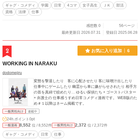
ギャグ・コメディ
学園
日常
4コマ
女子高生
ＪＫ
部活
資格
法律
仕事
感想数 0
56ページ
最終更新日 2026.07.31
登録日 2025.06.28
2
お気に入り追加
6
WORKING IN NARAKU
dodomejiru
変態を撃退したり 客に心配させたり 客に味噌汁出したり
仕事中にゲームしたり 幽霊から車に嫌がらせされたり 相手方
の首を真綿で絞めたり… ゆるい探偵たち + ゴーストバスター
+ 弁護士の 仕事感うすめ日常コメディ漫画です。 WEB版のた
め＃１以降はネーム掲載です。
一般男性向け
連載中
24h.ポイント
0pt
8,552
2,372
位 / 8,552件
位 / 2,372件
一般漫画
一般男性向け
ギャグ・コメディ
日常
仕事