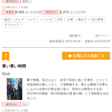
一般男性向け
連載中
過ぎて泣けます。
24h.ポイント
0pt
8,552
2,372
位 / 8,552件
位 / 2,372件
一般漫画
一般男性向け
就活
ギャグ・コメディ
パンダ
日常
仕事
働き方
自己啓発
オリキャラ
感想数 0
18ページ
最終更新日 2025.09.29
登録日 2025.09.29
7
お気に入り追加
3
青い青い時間
Mizuk
鬱で無職。気力もなく、自宅で呆然と過ごす青年。とうとう
預金残高が厳しくなり、工場勤務する。新たな職場で仕事を
しながら自身の行動を振り返り、気持ちの整理をする話。 ・
2025年4月開催『第24回漫画大賞 春の陣』にて奨励賞を頂き
ました。
一般男性向け
完結
24h.ポイント
0pt