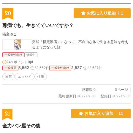
20
お気に入り追加
1
難病でも、生きてていいですか？
猫宮ゆこ
突然「指定難病」になって、不自由な体で生きる意味を考え
るようになった話
一般女性向け
連載中
24h.ポイント
0pt
8,552
2,537
位 / 8,552件
位 / 2,537件
一般漫画
一般女性向け
日常
エッセイ
仕事
感想数 0
5ページ
最終更新日 2022.09.30
登録日 2022.09.30
21
お気に入り追加
11
全力パン屋その後