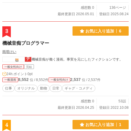
感想数 0
136ページ
最終更新日 2026.05.01
登録日 2025.08.24
3
お気に入り追加
6
機械音痴プログラマー
雨塔けい
機械音痴が働く漫画。事実を元にしたフィクションです。
一般女性向け
完結
24h.ポイント
0pt
8,552
2,537
位 / 8,552件
位 / 2,537件
一般漫画
一般女性向け
仕事
オリジナル
動物
日常
ギャグ・コメディ
感想数 0
53話
最終更新日 2026.04.25
登録日 2022.10.08
4
お気に入り追加
1