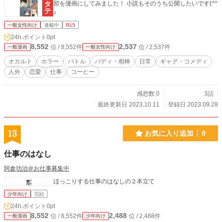
部を漫画にしてみました！ 小説もそのうち公開したいです(^^
♪
一般女性向け
連載中
R15
24h.ポイント
0pt
8,552
2,537
位 / 8,552件
位 / 2,537件
一般漫画
一般女性向け
オカルト
ホラー
バトル
バディ・相棒
日常
ギャグ・コメディ
人外
恋愛
仕事
コーヒー
感想数 0
3話
最終更新日 2023.10.11
登録日 2023.09.28
13
お気に入り追加
0
仕事のはなし
阿倉功治＠お仕事募集中
ほっこりする仕事のはなしの２本立て
少年向け
完結
24h.ポイント
0pt
8,552
2,488
位 / 8,552件
位 / 2,488件
一般漫画
少年向け