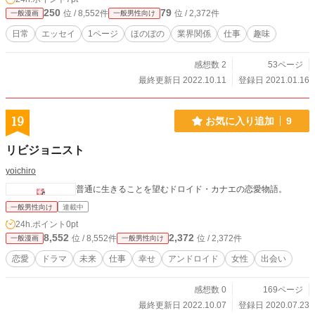
250
79
位 / 8,552件
位 / 2,372件
一般漫画
一般男性向け
日常
エッセイ
1ページ
ほのぼの
業界関係
仕事
趣味
感想数 2
53ページ
最終更新日 2022.10.11
登録日 2021.01.16
19
お気に入り追加
9
リビジョニスト
yoichiro
普通に生きることを望むドロイド・カナエの恋愛物語。
一般男性向け
連載中
24h.ポイント
0pt
8,552
2,372
位 / 8,552件
位 / 2,372件
一般漫画
一般男性向け
恋愛
ドラマ
未来
仕事
幸せ
アンドロイド
女性
出会い
感想数 0
169ページ
最終更新日 2022.10.07
登録日 2020.07.23