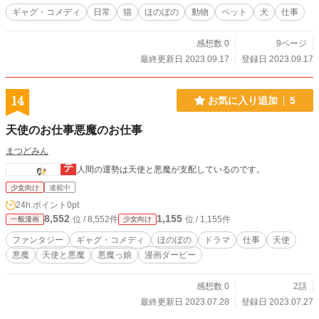
ギャグ・コメディ
日常
猫
ほのぼの
動物
ペット
犬
仕事
感想数 0
9ページ
最終更新日 2023.09.17
登録日 2023.09.17
14
お気に入り追加
5
天使のお仕事悪魔のお仕事
まつどみん
人間の運勢は天使と悪魔が支配しているのです。
少女向け
連載中
24h.ポイント
0pt
8,552
1,155
位 / 8,552件
位 / 1,155件
一般漫画
少女向け
ファンタジー
ギャグ・コメディ
ほのぼの
ドラマ
仕事
天使
悪魔
天使と悪魔
悪魔っ娘
漫画ダービー
感想数 0
2話
最終更新日 2023.07.28
登録日 2023.07.27