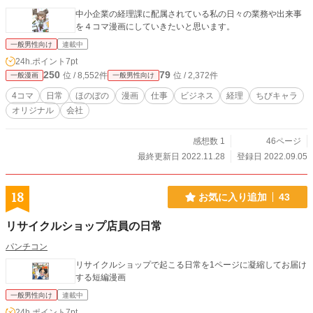
中小企業の経理課に配属されている私の日々の業務や出来事
を４コマ漫画にしていきたいと思います。
一般男性向け
連載中
24h.ポイント
7pt
250
79
位 / 8,552件
位 / 2,372件
一般漫画
一般男性向け
4コマ
日常
ほのぼの
漫画
仕事
ビジネス
経理
ちびキャラ
オリジナル
会社
感想数 1
46ページ
最終更新日 2022.11.28
登録日 2022.09.05
18
お気に入り追加
43
リサイクルショップ店員の日常
パンチコン
リサイクルショップで起こる日常を1ページに凝縮してお届け
する短編漫画
一般男性向け
連載中
24h.ポイント
7pt