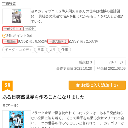
宇宙野悠
超ネガティブコミュ障人間矢目さんの仕事は機械の設計開
発！ 男社会の荒波で悩みを抱えながらも日々をなんとか生き
ていく。
一般女性向け
連載中
24h.ポイント
0pt
8,552
2,537
位 / 8,552件
位 / 2,537件
一般漫画
一般女性向け
ギャグ・コメディ
日常
人生
仕事
感想数 3
70ページ
最終更新日 2021.10.28
登録日 2021.03.09
28
お気に入り追加
17
ある日突然世界を作ることになりました
Ｒ(アール)
ブラック企業で扱き使われていたツクルは、ある日突然知ら
ない空間に辿り着く。 そこで助手を名乗る少女マリーに出会
い、一つの世界を作ってほしいと言われて…。 カテゴリーが