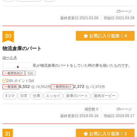
25ページ
最終更新日 2021.03.28
登録日 2021.03.28
30
お気に入り追加
4
物流倉庫のパート
ゆーとき
私が物流倉庫のパートをしていた時の事を描いたものです。
一般男性向け
完結
24h.ポイント
0pt
8,552
2,372
位 / 8,552件
位 / 2,372件
一般漫画
一般男性向け
4コマ
日常
仕事
エッセイ
倉庫のパート
漫画ダービー
感想数 0
35ページ
最終更新日 2018.05.18
登録日 2018.05.17
31
お気に入り追加
1