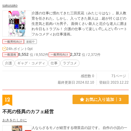
sakusako
介護の仕事に慣れてきた三田尻花（みたじりはな）。新人教
育を任された。しかし、入ってきた新人は…超が付くほどの
生意気と筋肉バカ男子。 面倒くさい新人と厄介な老人に囲ま
れ今日もトラブル！ 介護の仕事って楽しい⁉︎しんどい⁉︎ハート
フルコメディお仕事漫画。
一般男性向け
連載中
24h.ポイント
0pt
8,552
2,372
位 / 8,552件
位 / 2,372件
一般漫画
一般男性向け
介護
ギャグ・コメディ
仕事
ラブコメ
感想数 0
71ページ
最終更新日 2024.02.10
登録日 2023.12.22
12
お気に入り追加
3
不死の怪異のカフェ経営
おきをたしかに
人ならざるモノが経営する喫茶店の話です。 自作の小説の一