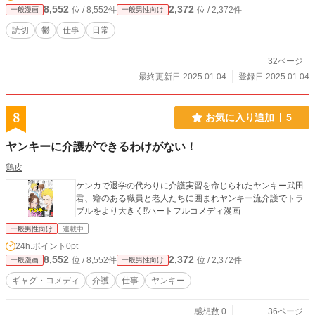
8,552
2,372
位 / 8,552件
位 / 2,372件
一般漫画
一般男性向け
読切
鬱
仕事
日常
32ページ
最終更新日 2025.01.04
登録日 2025.01.04
8
お気に入り追加
5
ヤンキーに介護ができるわけがない！
鶏皮
ケンカで退学の代わりに介護実習を命じられたヤンキー武田
君、癖のある職員と老人たちに囲まれヤンキー流介護でトラ
ブルをより大きく⁉ハートフルコメディ漫画
一般男性向け
連載中
24h.ポイント
0pt
8,552
2,372
位 / 8,552件
位 / 2,372件
一般漫画
一般男性向け
ギャグ・コメディ
介護
仕事
ヤンキー
感想数 0
36ページ