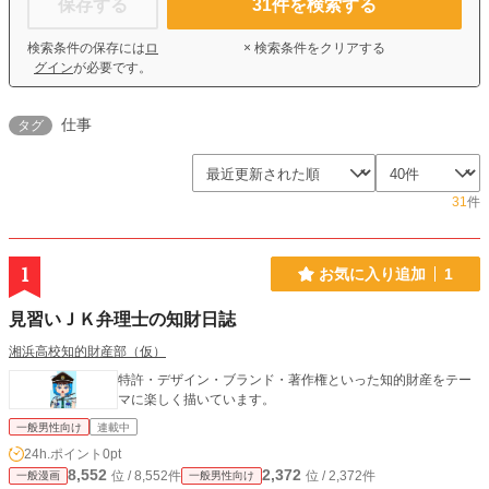
保存する
31
件を検索する
検索条件の保存には
ロ
× 検索条件をクリアする
グイン
が必要です。
仕事
タグ
31
件
1
お気に入り追加
1
見習いＪＫ弁理士の知財日誌
湘浜高校知的財産部（仮）
特許・デザイン・ブランド・著作権といった知的財産をテー
マに楽しく描いています。
一般男性向け
連載中
24h.ポイント
0pt
8,552
2,372
位 / 8,552件
位 / 2,372件
一般漫画
一般男性向け