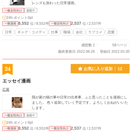
レンズも加わった日常漫画。
一般女性向け
連載中
24h.ポイント
0pt
8,552
2,537
位 / 8,552件
位 / 2,537件
一般漫画
一般女性向け
日常
ギャグ・コメディ
仕事
職場
会社
ラブコメ
恋愛
感想数 2
58ページ
最終更新日 2022.06.26
登録日 2022.03.30
24
お気に入り追加
12
エッセイ漫画
広翼
我が家の猫の事や日常の出来事、ふと思ったことを漫画にし
ました。 色々追加していく予定です。よろしくおねがいいた
します。
一般女性向け
連載中
24h.ポイント
0pt
8,552
2,537
位 / 8,552件
位 / 2,537件
一般漫画
一般女性向け