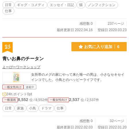
日常
ギャグ・コメディ
エッセイ・日記
猫
ノンフィクション
仕事
感想数 0
237ページ
最終更新日 2022.04.16
登録日 2020.03.23
25
お気に入り追加
6
青いお鼻のチータン
よーぴーワークショップ
女所帯のメグの家にやって来た唯一の男は、小さなセキセイ
インコでした。小鳥とのハッピーライフです。
一般女性向け
連載中
24h.ポイント
0pt
8,552
2,537
位 / 8,552件
位 / 2,537件
一般漫画
一般女性向け
日常
家族
小鳥
ドラマ
仕事
感想数 0
32ページ
最終更新日 2022.02.03
登録日 2022.01.20