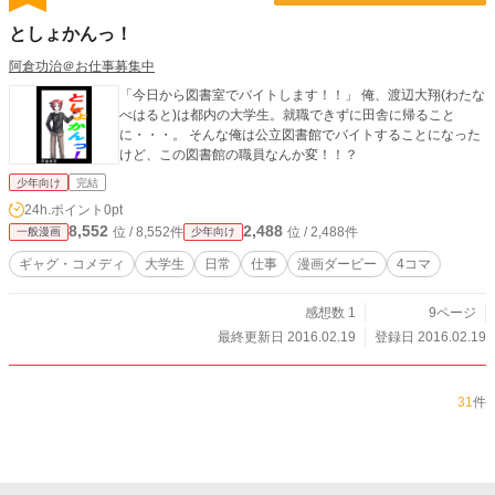
としょかんっ！
阿倉功治＠お仕事募集中
「今日から図書室でバイトします！！」 俺、渡辺大翔(わたな
べはると)は都内の大学生。就職できずに田舎に帰ること
に・・・。 そんな俺は公立図書館でバイトすることになった
けど、この図書館の職員なんか変！！？
少年向け
完結
24h.ポイント
0pt
8,552
2,488
位 / 8,552件
位 / 2,488件
一般漫画
少年向け
ギャグ・コメディ
大学生
日常
仕事
漫画ダービー
4コマ
感想数 1
9ページ
最終更新日 2016.02.19
登録日 2016.02.19
31
件