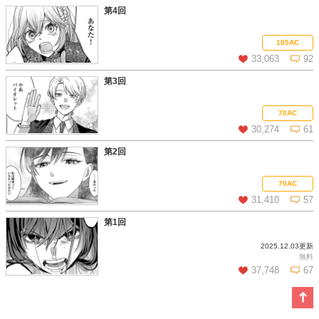
第4回
この話を読む
コメントを見る
105AC
33,063
92
第3回
この話を読む
コメントを見る
70AC
30,274
61
第2回
この話を読む
コメントを見る
70AC
31,410
57
第1回
2025.12.03更新
この話を読む
コメントを見る
無料
37,748
67