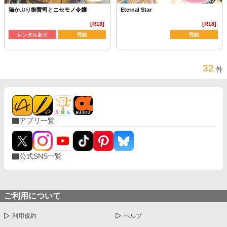
猫かぶり御曹司とニセモノ令嬢
Eternal Star
[R18]
[R18]
レンタルあり
完結
完結
32
件
アプリ一覧
公式SNS一覧
ご利用について
利用規約
ヘルプ