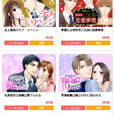
史上最高のラブ・リベンジ
華麗なる神宮寺三兄弟の恋愛事情
[R18]
[R18]
レンタルあり
完結
レンタルあり
完結
生真面目な秘書は愛でられる
専属秘書は極上CEOに囚われる
[R18]
[R18]
レンタルあり
完結
レンタルあり
完結