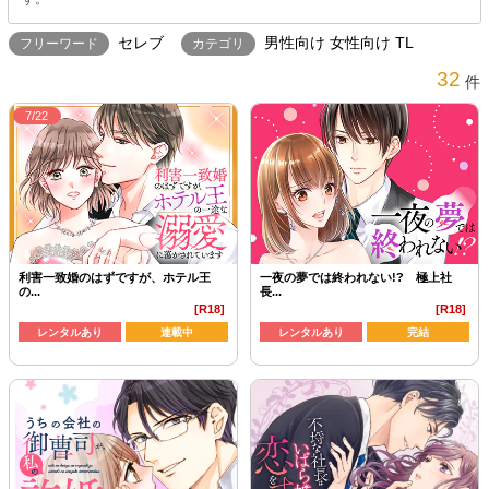
セレブ
男性向け 女性向け TL
フリーワード
カテゴリ
32
件
7/22
利害一致婚のはずですが、ホテル王
一夜の夢では終われない!? 極上社
の...
長...
[R18]
[R18]
レンタルあり
連載中
レンタルあり
完結