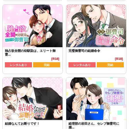
独占欲全開の幼馴染は、エリート御
完璧御曹司の結婚命令
曹...
[R18]
[R18]
レンタルあり
完結
レンタルあり
完結
結婚なんてお断りです！
経理部の岩田さん、セレブ御曹司に
捕...