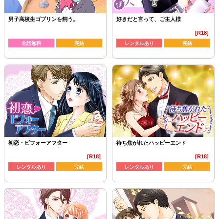
男子高校生ゴブリンを飼う。
好きだと言って、ご主人様
[R18]
全話無料
完結
レンタルあり
完結
初恋・ビフォーアフター
待ち焦がれたハッピーエンド
[R18]
[R18]
レンタルあり
完結
レンタルあり
完結