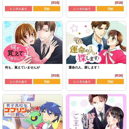
[R18]
[R18]
レンタルあり
完結
レンタルあり
完結
何も、覚えていませんが
運命の人、探します！
[R18]
[R18]
レンタルあり
完結
レンタルあり
完結