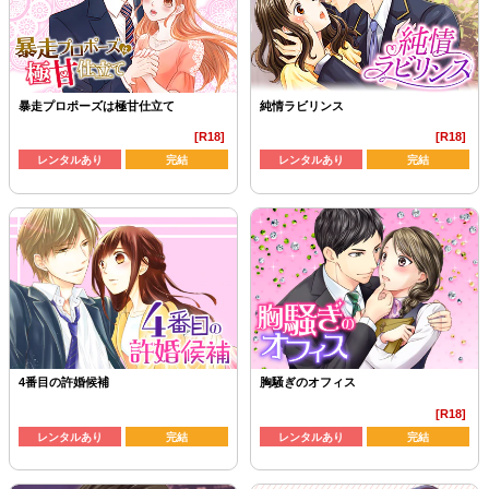
暴走プロポーズは極甘仕立て
純情ラビリンス
[R18]
[R18]
レンタルあり
完結
レンタルあり
完結
4番目の許婚候補
胸騒ぎのオフィス
[R18]
レンタルあり
完結
レンタルあり
完結