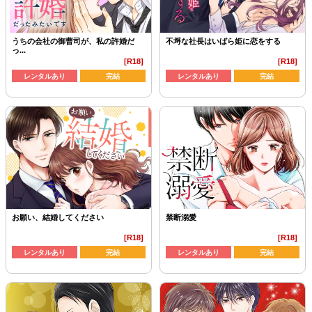
うちの会社の御曹司が、私の許婚だ
不埒な社長はいばら姫に恋をする
っ...
[R18]
[R18]
レンタルあり
完結
レンタルあり
完結
お願い、結婚してください
禁断溺愛
[R18]
[R18]
レンタルあり
完結
レンタルあり
完結