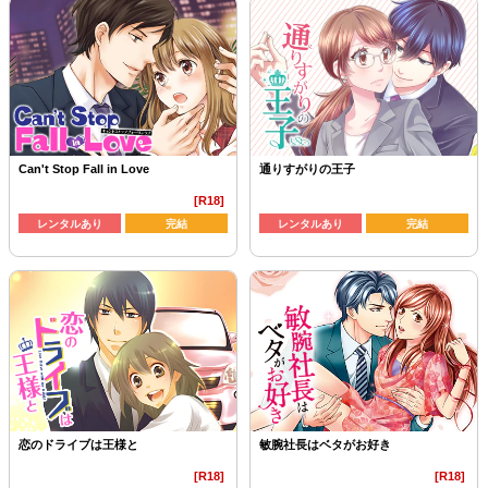
Can't Stop Fall in Love
通りすがりの王子
[R18]
レンタルあり
完結
レンタルあり
完結
恋のドライブは王様と
敏腕社長はベタがお好き
[R18]
[R18]