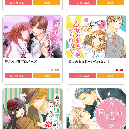
レンタルあり
完結
レンタルあり
完結
許されざるプロポーズ
乙女のままじゃいられない！
[R18]
[R18]
レンタルあり
完結
レンタルあり
完結