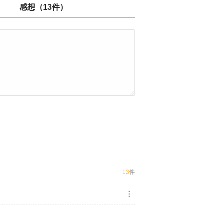
感想（13件）
13
件
︙