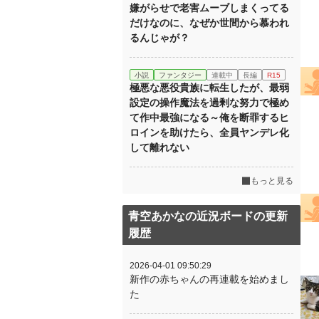
嫌がらせで老害ムーブしまくってる
だけなのに、なぜか世間から慕われ
るんじゃが？
小説
ファンタジー
連載中
長編
R15
極悪な悪役貴族に転生したが、最弱
設定の操作魔法を過剰な努力で極め
て作中最強になる～俺を断罪するヒ
ロインを助けたら、全員ヤンデレ化
して離れない
もっと見る
青空あかなの近況ボードの更新
履歴
2026-04-01 09:50:29
新作の赤ちゃんの再連載を始めまし
た