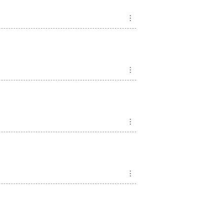
︙
︙
︙
︙