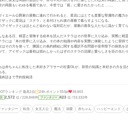
覚めた彼女は周囲の会話から、赤ちゃんの自分を川に落としたのは実の両親だと知
世の両親もいわゆる毒親であり、今世では「親」に愛されたかったと……。
ヴィエール公爵家の屋敷に連れて行かれると、星花にはとても貴重な聖属性の魔力
イザックに星花は「ステラ」と名付けられ彼の屋敷で暮らすようになる。
のアイザックとはほとんど会わない塩対応だが、屋敷の善良な人たちに温かく育て
んなある日、精霊と冒険する絵本を読んだステラはその世界に入り込み、実際に精
テラには「本の世界に入り込み、その本の知識や内容を実際に体験したように習得
女はその力を使って、隣国との条約締結に関する通訳不在問題や皇帝陛下の病気を
がて、アイザックは最初は煩わしかったはずのステラの活躍と愛らしさを目の当た
。
れは赤ちゃんに転生した本好きアラサーの社畜OLが、前世の知識と本好きの力を活
ある。
最終話まで予約投稿済
HOTランキング 最高1位
24h.ポイント
553pt
39,603
2,572
423
位 / 228,846件
位 / 53,332件
説
ファンタジー
ファンタジー
転生
女主人公
魔法
溺愛
赤ちゃん
ハッピーエンド