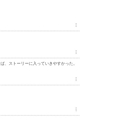
︙
︙
けば、ストーリーに入っていきやすかった。
︙
︙