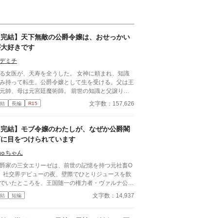
【完結】天下無敵の公爵令嬢は、おせっかい
が大好きです
デミチ
る女医が、天寿を全うした。 女神に頼まれ、知識
み持って転生。公爵令嬢として生を受ける。父は王
元帥、母は元宮廷魔術師。 前世の知識と父譲りの
技体力、母譲りの魔法魔力。権力もあって、好き勝
文字数：157,626
結
長編
R15
生きられるのに、おせっかいが大好き。幼馴染の二
を巻き込んで、突っ走る！ そんな変わった公爵令
アルファポリスOnly 2019/4/21 完結しま
【完結】モブ令嬢のわたしが、なぜか公爵閣
た。 沢山のお気に入り、本当に感謝します。 7月よ
下に目をつけられています
連載中に戻し、拾異伝スタートします。 2021年9
。 ファンタジー小説大賞投票御礼として外伝スタ
ゅちゃん
ト。主要キャラから見たリスティア達を描いてま
爵家の三女エリーゼは、前世の記憶を持つ元社畜O
戻します。 御声援御愛読あり
。社交界デビューの夜、壁際でひとりジュースを飲
とうございました。
でいたところを、王国随一の権力者・ヴァルナ公爵
イルにスカウトされる。魔法省の研究員として採用
文字数：14,937
結
短編
れたエリーゼは、三年間誰も気づかなかった計算の
りを着任三日で発見。着々と存在感を示していく。