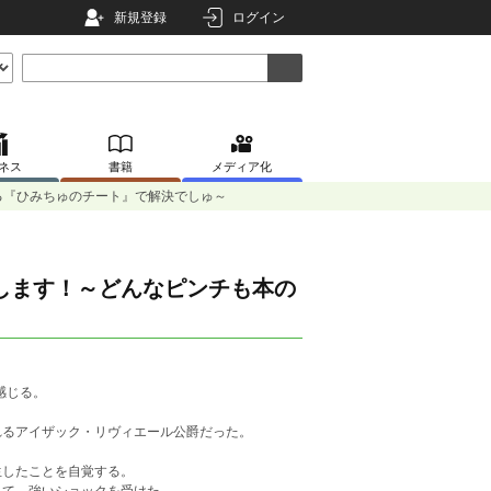
新規登録
ログイン
ネス
書籍
メディア化
る『ひみちゅのチート』で解決でしゅ～
します！～どんなピンチも本の
感じる。
れるアイザック・リヴィエール公爵だった。
生したことを自覚する。