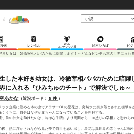
Web
稿漫画
レンタル
絵本ひろば
ビジ
コンテンツ大賞
好き幼女は、冷徹宰相パパのために暗躍します！～どんなピンチも本の世界に入れ
生した本好き幼女は、冷徹宰相パパのために暗躍
界に入れる『ひみちゅのチート』で解決でしゅ～
空あかな
（近況ボード：
8 件
）
ラック企業に勤める本の虫でアラサーOLの星花は、突然水に突き落とされた衝撃を
掻くうちに、自分はなぜか赤ちゃんになっていることを理解する。
死寸前の彼女を助けたのは、冷徹な手腕により周囲から「血塗りの宰相」と恐れら
の後、熱に浮かされながら見た夢で前世を思い出し、星花は異世界の赤ちゃんに転