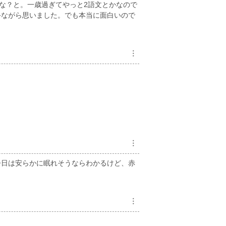
かな？と。一歳過ぎてやっと2語文とかなので
手ながら思いました。でも本当に面白いので
︙
︙
今日は安らかに眠れそうならわかるけど、赤
︙