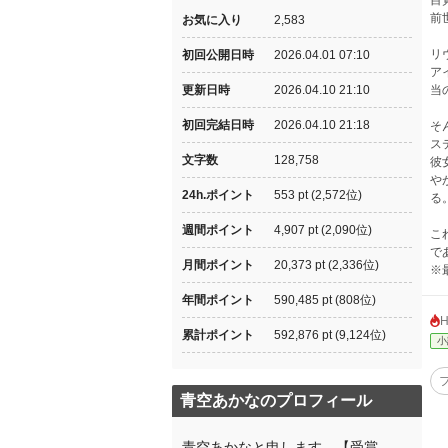
目
前
お気に入り
2,583
リ
初回公開日時
2026.04.01 07:10
ア
更新日時
2026.04.10 21:10
当
初回完結日時
2026.04.10 21:18
そ
ス
文字数
128,758
彼
や
24h.ポイント
553 pt (2,572位)
る
週間ポイント
4,907 pt (2,090位)
こ
で
月間ポイント
20,373 pt (2,336位)
※
年間ポイント
590,485 pt (808位)
累計ポイント
592,876 pt (9,124位)
小
青空あかなのプロフィール
青空あかなと申します。【受賞