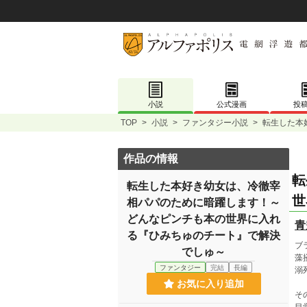
小説
公式漫画
投
TOP
>
小説
>
ファンタジー小説
>
転生した本
作品の情報
転
転生した本好き幼女は、冷徹宰
世
相パパのために暗躍します！～
どんなピンチも本の世界に入れ
青
る『ひみちゅのチート』で解決
ブ
でしゅ～
藻
ファンタジー
完結
長編
溺
お気に入り追加
そ