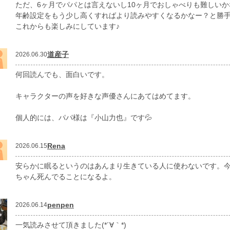
ただ、6ヶ月でパパとは言えないし10ヶ月でおしゃべりも難しい
年齢設定をもう少し高くすればより読みやすくなるかなー？と勝
これからも楽しみにしています♪
道産子
2026.06.30
何回読んでも、面白いです。
キャラクターの声を好きな声優さんにあてはめてます。
個人的には、パパ様は『小山力也』です💦
Rena
2026.06.15
安らかに眠るというのはあんまり生きている人に使わないです。
ちゃん死んでることになるよ。
penpen
2026.06.14
一気読みさせて頂きました(*´∀｀*)