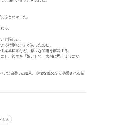
って、強いショックを受けた。
があるとわかった。
られる。
霊と冒険した。
できる特別な力」があったのだ。
治す薬草探索など、様々な問題を解決する。
りにし、彼女を「娘として」大切に思うようにな
かして活躍した結果、冷徹な義父から溺愛される話
ざまぁ