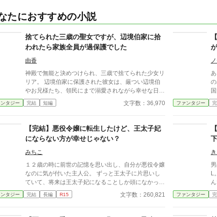
なたにおすすめの小説
捨てられた三歳の聖女ですが、辺境伯家に拾
われたら家族全員が過保護でした
由香
ノ
神殿で無能と決めつけられ、三歳で捨てられた少女リ
あ
リア。 辺境伯家に保護された彼女は、厳つい辺境伯
の
やお兄様たち、領民にまで溺愛されながら幸せな日々
国
を送ることに。 けれど実はリリアは、数百年に一人
剣
文字数：36,970
ァンタジー
完結
短編
ファンタジー
完
現れる伝説級の聖女だった。 これは捨てられた幼女
手
聖女が、たくさんの愛に包まれながら成長していく物
人
語。
嬢の物語。 
【完結】悪役令嬢に転生したけど、王太子妃
し
にならない方が幸せじゃない？
り
月
みちこ
き
ー
１２歳の時に前世の記憶を思い出し、自分が悪役令嬢
男
す。 10月、再び完結に
なのに気が付いた主人公。 ずっと王太子に片思いし
L
が
ていて、将来は王太子妃になることしか頭になかった
ん
主人公だけど、前世の記憶を思い出したことで、王太
カ
文字数：260,821
ァンタジー
完結
長編
R15
ファンタジー
完
子の何が良かったのか疑問に思うようになる 色々と
さ
しがらみがある王太子妃になるより、このまま公爵家
誤