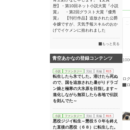
歴】・第10回ネット小説大賞『小説
賞』 ・第2回グラスト大賞『優秀
賞』 【刊行作品】追放された公爵
令嬢ですが、天気予報スキルのおか
げでイケメンに拾われました
もっと見る
青空あかなの登録コンテンツ
10
小説
ファンタジー
完結
長編
R15
転生したら氷でした。溶けたら死ぬ
ロ
ので、国を追放された暑がりドラゴ
ン娘と極寒の大氷原を目指します～
進化しながら無双したら各地で伝説
を刻んでた～
小説
ファンタジー
完結
長編
R15
悪役ジジイ転生～懲役５０年を終え
た直後の悪役（６８）に転生した。