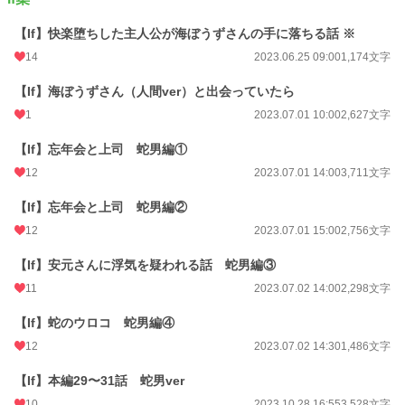
【If】快楽堕ちした主人公が海ぼうずさんの手に落ちる話 ※
14
2023.06.25 09:00
1,174文字
【If】海ぼうずさん（人間ver）と出会っていたら
1
2023.07.01 10:00
2,627文字
【If】忘年会と上司 蛇男編①
12
2023.07.01 14:00
3,711文字
【If】忘年会と上司 蛇男編②
12
2023.07.01 15:00
2,756文字
【If】安元さんに浮気を疑われる話 蛇男編③
11
2023.07.02 14:00
2,298文字
【If】蛇のウロコ 蛇男編④
12
2023.07.02 14:30
1,486文字
【If】本編29〜31話 蛇男ver
10
2023.10.28 16:55
3,528文字