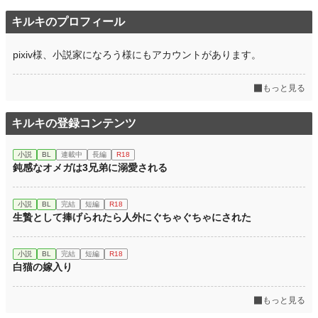
キルキのプロフィール
pixiv様、小説家になろう様にもアカウントがあります。
もっと見る
キルキの登録コンテンツ
小説
BL
連載中
長編
R18
鈍感なオメガは3兄弟に溺愛される
小説
BL
完結
短編
R18
生贄として捧げられたら人外にぐちゃぐちゃにされた
小説
BL
完結
短編
R18
白猫の嫁入り
もっと見る