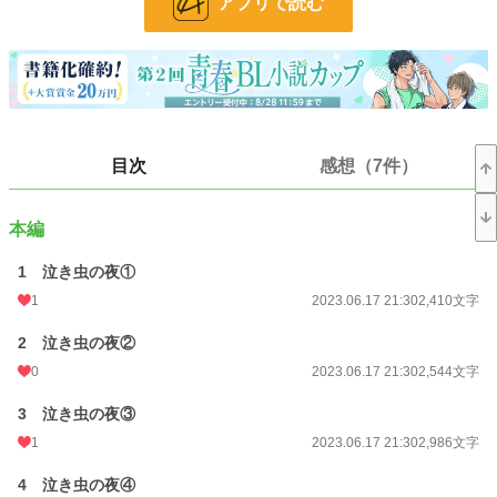
アプリで読む
ゲさん"と呼ばれています。
よくわからん生き物と主人公がただただいちゃついている話。以下、注意要素で
す。
総受け/愛され/触手/異種姦/快楽責め/尿道責め/無理やり
目次
感想（7件）
2023/06/24 一先ず完結です。
2023/07/30追記 Twitterに上げていた話をちまちま投稿しました
本編
2023/06/24 HOTランキング40位
1 泣き虫の夜①
小説
17,181 位 / 228,953 件
1
2023.06.17 21:30
2,410文字
BL
4,256 位 / 31,454 件
2 泣き虫の夜②
お気に入り
407
0
2023.06.17 21:30
2,544文字
24h.ポイント
49 pt
3 泣き虫の夜③
1
2023.06.17 21:30
2,986文字
文字数
129,295
4 泣き虫の夜④
更新日時
2023.10.29 20:00