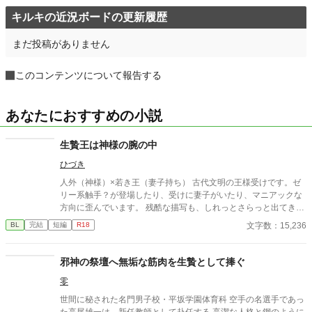
キルキの近況ボードの更新履歴
まだ投稿がありません
このコンテンツについて報告する
あなたにおすすめの小説
生贄王は神様の腕の中
ひづき
人外（神様）×若き王（妻子持ち） 古代文明の王様受けです。ゼ
リー系触手？が登場したり、受けに妻子がいたり、マニアックな
方向に歪んでいます。 残酷な描写も、しれっとさらっと出てきま
す。 ■余談（後日談？番外編？オマケ？） 本編の18年後。 本編最
文字数：15,236
BL
完結
短編
R18
後に登場した隣国の王（40歳）×アジェルの妻が産んだ不貞の子
（18歳） ただヤってるだけ。
邪神の祭壇へ無垢な筋肉を生贄として捧ぐ
零
世間に秘された名門男子校・平坂学園体育科 空手の名選手であっ
た高尾雄一は、新任教師として赴任する 高潔な人格と鋼のように