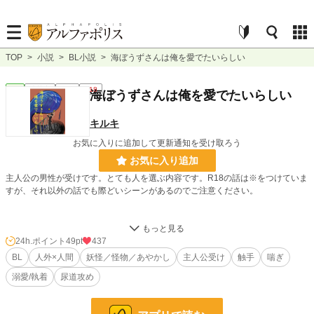
TOP
>
小説
>
BL小説
>
海ぼうずさんは俺を愛でたいらしい
BL
連載中
長編
R18
海ぼうずさんは俺を愛でたいらしい
キルキ
お気に入りに追加して更新通知を受け取ろう
お気に入り追加
主人公の男性が受けです。とても人を選ぶ内容です。R18の話は※をつけていま
すが、それ以外の話でも際どいシーンがあるのでご注意ください。
友人たちとビーチに遊びに行った鍵田裕也は、そこで恋人の浮気現場を目撃して
しまう。あまりのショックに海を楽しむ気力を無くし、洞窟で涙を流している
24h.ポイント
49pt
437
と、そこで不思議な生き物と出会った。やけに裕也に懐いているそれは、今まで
BL
人外×人間
妖怪／怪物／あやかし
主人公受け
触手
喘ぎ
に見たことのない形をしていた。
溺愛/執着
尿道攻め
裕也と海ぼうずさんがほのぼのしたりえろいことしてたりします。メンタル弱め
な裕也が海ぼうずさんに溺愛されてます。作中では、海ぼうずは主人公に"クラ