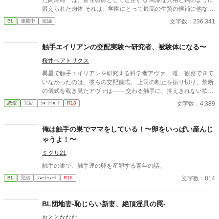
鍛えられた肉体 それは、学園にとって最高の生贄の候補に他なら
なかった 至高の筋肉を持つ、精神を削られ意志をなくした青年を
文字数：236,341
BL
連載中
短編
太古の神に捧げるため、“水”、“風”、“土”の信奉者達が暗躍する 意
志をなくし筋肉の操り人形と化した“デク” 消える教師 山奥の男子
校で繰り広げられるダークファンタジー
触手エイリアンの交配実験〜研究者、被験体になる〜
桜井ベアトリクス
異星で触手エイリアンを研究する科学者アヴァ。 唯一観察できて
いなかったのは、彼らの交配儀式。 上司の制止を振り切り、禁断
の儀式を覗き見たアヴァは―― 交わる触手に、抑えきれない欲望
を覚える。 「私も……私も交配したい」 太く長い触手が、体の奥
文字数：4,389
恋愛
完結
ｼｮｰﾄｼｮｰﾄ
R18
深くまで侵入してくる。 研究者が、快楽の実験体になる夜。
俺は触手の巣でママをしている！〜卵をいっぱい産んじ
ゃうよ！〜
ミクリ21
触手の巣で、触手達の卵を産卵する青年の話。
文字数：814
BL
完結
ｼｮｰﾄｼｮｰﾄ
R18
BL団地妻-恥じらい新妻、絶頂淫具の罠-
おととななな