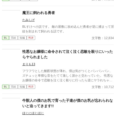
視界に映る生き物の種類が増えるだけ。そう思ってた。 ほんと
に。ほんとうに。 紫ヶ崎 那津(しがさき なつ)(22) ブラック企業で
働く最下層の男。顔立ちは悪くないが、不摂生で見る影もない。
魔王に飼われる勇者
変化を嫌い、現状維持を好む。 タルア＝ミース(347) 職業不詳の
たみしげ
人外、Swis(スウィズ)。お金持ち。 最初は可愛いペットとしか見
ていなかったものの…？ 2025/09/12 ★1000 Thank_You!!
BLすけべ小説です。 敵の屋敷に攻め込んだ勇者が逆に捕まって淫
紋を刻まれて飼われる話です。
文字数：12,834
BL
完結
短編
R18
性悪なお嬢様に命令されて泣く泣く恋敵を殺りにいった
らヤられました
まりも13
フワフワとした酩酊状態が薄れ、僕は気がつくとパンパンパン、
ズチュッと卑猥な音をたてて激しく誰かと交わっていた。 性悪な
お嬢様の命令で恋敵を泣く泣く殺りに行ったら逆にヤラれちゃっ
た、ちょっとアホな子の話です。 （ムーンライトノベルにも掲載
文字数：10,712
BL
完結
短編
R15
しています）
牛獣人の僕のお乳で育った子達が僕のお乳が忘れられな
いと迫ってきます!!
ほじにほじほじ