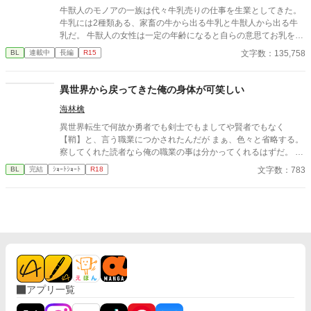
牛獣人のモノアの一族は代々牛乳売りの仕事を生業としてきた。
牛乳には2種類ある、家畜の牛から出る牛乳と牛獣人から出る牛
乳だ。 牛獣人の女性は一定の年齢になると自らの意思てお乳を出
すことが出来る。 そして、僕たち家族普段は家畜の牛の牛乳を売
文字数：135,758
BL
連載中
長編
R15
っているが母と姉達の牛乳は濃厚で喉越しや舌触りが良いお貴族
様に高値で売っていた。 ある日僕たち一家を呼んだお貴族様のご
子息様がお乳を呑まないと相談を受けたのが全ての始まりー 母や
異世界から戻ってきた俺の身体が可笑しい
姉達の牛乳を詰めた哺乳瓶を与えてみても、母や姉達のお乳を直
海林檎
接与えてみても飲んでくれない赤子。 そんな時ふと赤子と目が合
うと僕を見て何かを訴えてくるー 「え？僕のお乳が飲みたい
異世界転生で何故か勇者でも剣士でもましてや賢者でもなく
の？」 「僕はまだ子供でしかも男だからでないよ。」 「え？何言
【鞘】と、言う職業につかされたんだが まぁ、色々と省略する。
ってるの姉さん達！僕のお乳に牛乳を垂らして飲ませてみろだな
察してくれた読者なら俺の職業の事は分かってくれるはずだ。 ま
んて！そんなの上手くいくわけ…え、飲んでるよ？え？」 そんな
ぁ、そんなこんなで世界が平和になったから異世界から現代に戻
文字数：783
BL
完結
ｼｮｰﾄｼｮｰﾄ
R18
こんなで、お乳を呑まない赤子が飲んだ噂は広がり他のお貴族様
ってきたはずなのにだ 俺の身体が変なままなのはどぼじで？？
達にもうちの子がお乳を飲んでくれないの！と言う相談を受け
て、他のほとんどの子は母や姉達のお乳で飲んでくれる子だった
けど何故か数人には僕のお乳がお気に召したようでー 昔お乳をあ
たえた子達が僕のお乳が忘れられないと迫ってきます!! 「僕はお
乳を貸しただけで牛乳は母さんと姉さん達のなのに！どうしてこ
うなった!?」 ＊ 総受けで、固定カプを決めるかはまだまだ不明で
す。 いいね♡やお気に入り登録☆をしてくださいますと励みにな
ります(＞＜) 誤字脱字、言葉使いが変な所がありましたら脳内変
換して頂けますと幸いです。
アプリ一覧