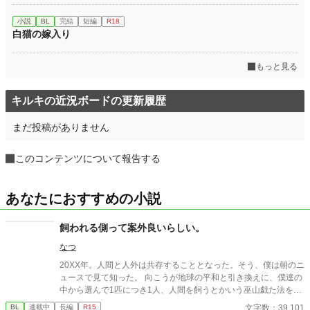
小説
BL
完結
短編
R18
白猫の嫁入り
もっと見る
キルキの近況ボードの更新履歴
まだ投稿がありません
このコンテンツについて報告する
あなたにおすすめの小説
飼われる側って案外良いらしい。
なつ
20XX年。人間と人外は共存することとなった。そう、僕は朝のニ
ュースで見て知った。 向こうが地球の平和と引き換えに、僕達の
中から選んで1匹につき1人、人間を飼うとかいう巫山戯た法を提
案したようだけれど。 「まあ何も変わらない、はず…」 ちょっと
文字数：39,101
BL
連載中
長編
R15