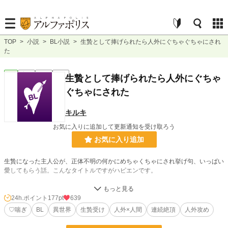
TOP
>
小説
>
BL小説
>
生贄として捧げられたら人外にぐちゃぐちゃにされ
た
BL
完結
短編
R18
生贄として捧げられたら人外にぐちゃ
ぐちゃにされた
キルキ
お気に入りに追加して更新通知を受け取ろう
お気に入り追加
生贄になった主人公が、正体不明の何かにめちゃくちゃにされ挙げ句、いっぱい
愛してもらう話。こんなタイトルですがハピエンです。
人外✕人間
24h.ポイント
177pt
639
♡喘ぎな分、いつもより過激です。
♡喘ぎ
BL
異世界
生贄受け
人外×人間
連続絶頂
人外攻め
以下注意