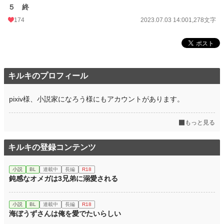
５ 終
週間ポイント
1,417 pt (6,806 位)
174
2023.07.03 14:00
1,278文字
月間ポイント
5,803 pt (7,444 位)
年間ポイント
48,568 pt (10,653 位)
累計ポイント
390,905 pt (12,602 位)
キルキのプロフィール
pixiv様、小説家になろう様にもアカウントがあります。
もっと見る
キルキの登録コンテンツ
小説
BL
連載中
長編
R18
鈍感なオメガは3兄弟に溺愛される
小説
BL
連載中
長編
R18
海ぼうずさんは俺を愛でたいらしい