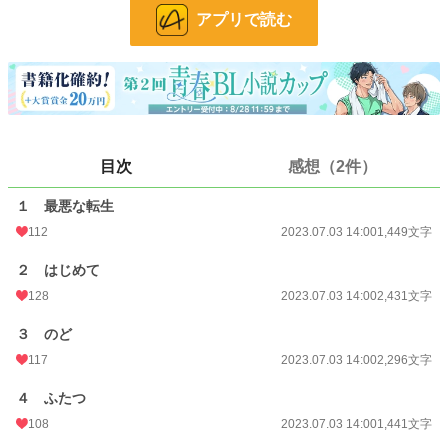
♡喘ぎ/淫語/直腸責め/快楽墜ち/輪姦/異種姦/複数プレイ/フェラ/二輪挿し/無理矢
アプリで読む
理要素あり
2024/01/31追記
本作品はキルキのオリジナル小説です。
目次
感想（2件）
小説
7,521 位 / 228,621 件
１ 最悪な転生
BL
1,528 位 / 31,391 件
112
2023.07.03 14:00
1,449文字
お気に入り
448
２ はじめて
24h.ポイント
177 pt
128
2023.07.03 14:00
2,431文字
文字数
8,895
３ のど
更新日時
2023.07.03 14:00
117
2023.07.03 14:00
2,296文字
初回公開日時
2023.07.03 14:00
４ ふたつ
108
2023.07.03 14:00
1,441文字
初回完結日時
2023.07.03 14:00