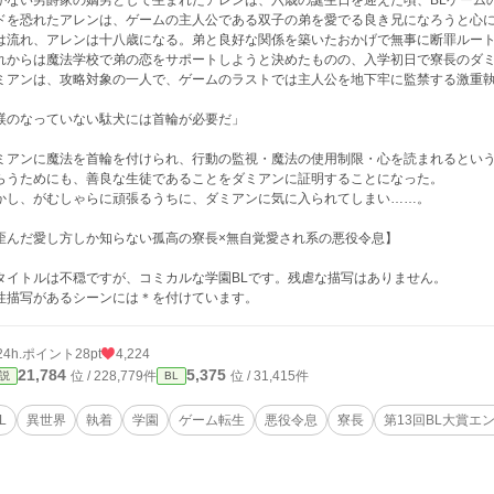
がない男爵家の嫡男として生まれたアレンは、六歳の誕生日を迎えた頃、BLゲーム
ドを恐れたアレンは、ゲームの主人公である双子の弟を愛でる良き兄になろうと心
は流れ、アレンは十八歳になる。弟と良好な関係を築いたおかげで無事に断罪ルー
れからは魔法学校で弟の恋をサポートしようと決めたものの、入学初日で寮長のダ
ミアンは、攻略対象の一人で、ゲームのラストでは主人公を地下牢に監禁する激重
躾のなっていない駄犬には首輪が必要だ」
ミアンに魔法を首輪を付けられ、行動の監視・魔法の使用制限・心を読まれるという
らうためにも、善良な生徒であることをダミアンに証明することになった。
かし、がむしゃらに頑張るうちに、ダミアンに気に入られてしまい……。
歪んだ愛し方しか知らない孤高の寮長×無自覚愛され系の悪役令息】
タイトルは不穏ですが、コミカルな学園BLです。残虐な描写はありません。
性描写があるシーンには＊を付けています。
24h.ポイント
28pt
4,224
21,784
5,375
位 / 228,779件
位 / 31,415件
説
BL
L
異世界
執着
学園
ゲーム転生
悪役令息
寮長
第13回BL大賞エ