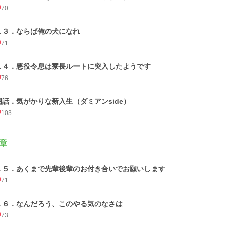
70
１３．ならば俺の犬になれ
71
１４．悪役令息は寮長ルートに突入したようです
76
閑話．気がかりな新入生（ダミアンside）
103
章
１５．あくまで先輩後輩のお付き合いでお願いします
71
１６．なんだろう、このやる気のなさは
73