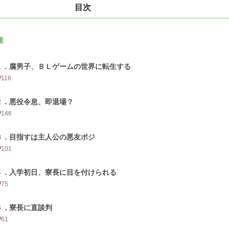
目次
章
１．腐男子、ＢＬゲームの世界に転生する
116
２．悪役令息、即退場？
146
３．目指すは主人公の悪友ポジ
101
４．入学初日、寮長に目を付けられる
75
５．寮長に直談判
61