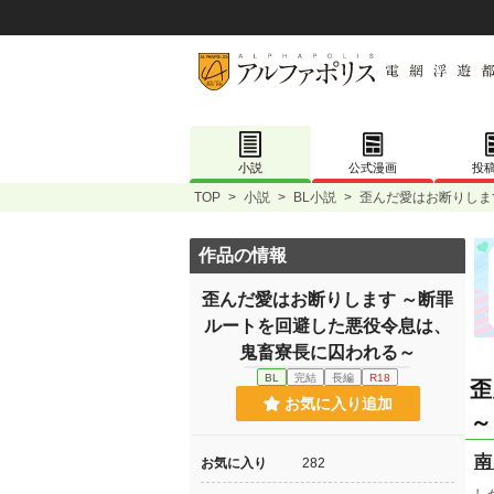
小説
公式漫画
投
TOP
>
小説
>
BL小説
>
歪んだ愛はお断りしま
作品の情報
歪んだ愛はお断りします ～断罪
ルートを回避した悪役令息は、
鬼畜寮長に囚われる～
BL
完結
長編
R18
歪
お気に入り追加
～
南
お気に入り
282