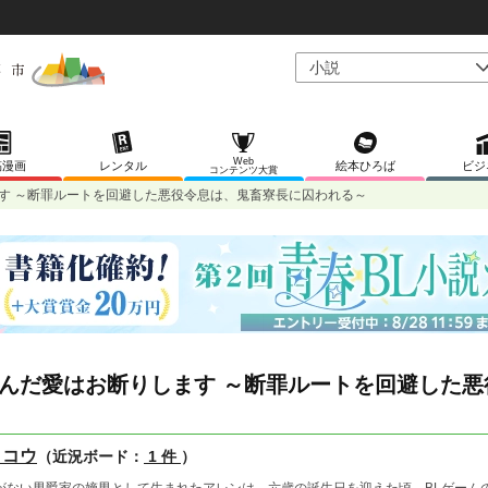
Web
稿漫画
レンタル
絵本ひろば
ビジ
コンテンツ大賞
す ～断罪ルートを回避した悪役令息は、鬼畜寮長に囚われる～
んだ愛はお断りします ～断罪ルートを回避した
 コウ
（近況ボード：
1 件
）