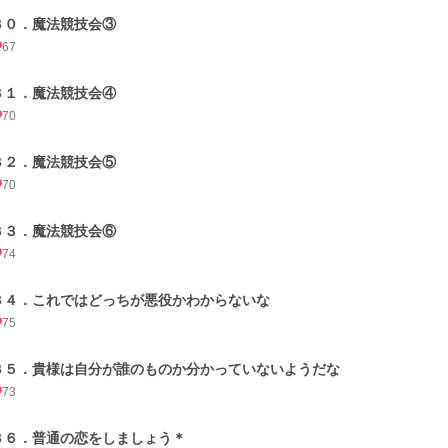
３０．魔法競技会③
67
３１．魔法競技会④
70
３２．魔法競技会⑤
70
３３．魔法競技会⑥
74
３４．これではどっちが悪役かわからないな
75
３５．貴様は自分が誰のものか分かっていないようだな
73
３６．普通の恋をしましょう＊