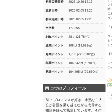
し
初回公開日時
2025.10.29 12:17
ン
時
更新日時
2026.02.05 19:20
こ
ダ
初回完結日時
2026.02.05 19:20
「
文字数
177,355
ダ
24h.ポイント
28 pt (21,784位)
も
し
週間ポイント
308 pt (19,698位)
【
月間ポイント
1,738 pt (17,382位)
年間ポイント
104,242 pt (5,781位)
◇
◇
累計ポイント
104,495 pt (29,660位)
小
南 コウのプロフィール
B
BL・ブロマンスが好き。未熟な主人
公が苦難を乗り越えながら成長する
物語を好んで執筆しています。４作