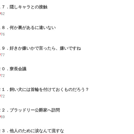
１７．隠しキャラとの接触
62
１８．何か裏があるに違いない
76
１９．好きか嫌いかで言ったら、嫌いですね
77
２０．寮長会議
72
２１．飼い犬には首輪を付けておくものだろう？
72
２２．ブラッドリー公爵家へ訪問
69
２３．他人のために涙なんて流すな