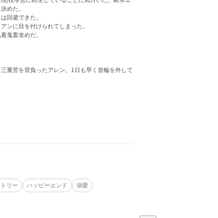
の悪役令息に転生していることに気付いた。断罪エ
に決めた。
トは回避できた。
ミアンに目を付けられてしまった。
執着鬼畜攻めだ。
三重苦を背負ったアレン。1日も早く首輪を外して
ントリー
ハッピーエンド
溺愛