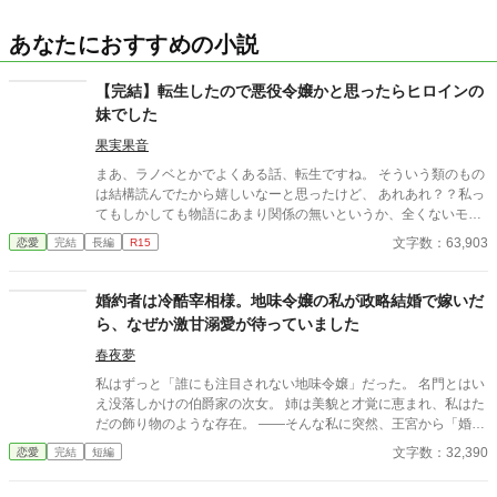
あなたにおすすめの小説
【完結】転生したので悪役令嬢かと思ったらヒロインの
妹でした
果実果音
まあ、ラノベとかでよくある話、転生ですね。 そういう類のもの
は結構読んでたから嬉しいなーと思ったけど、 あれあれ？？私っ
てもしかしても物語にあまり関係の無いというか、全くないモブ
では？？だって、一度もこんな子出てこなかったもの。 じゃあ、
文字数：63,903
恋愛
完結
長編
R15
気楽にいきますか。 ＊『小説家になろう』様でも公開を始めまし
たが、修正してから公開しているため、こちらよりも遅いです。
また、こちらでも、『小説家になろう』様の方で完結しましたら
婚約者は冷酷宰相様。地味令嬢の私が政略結婚で嫁いだ
修正していこうと考えています。
ら、なぜか激甘溺愛が待っていました
春夜夢
私はずっと「誰にも注目されない地味令嬢」だった。 名門とはい
え没落しかけの伯爵家の次女。 姉は美貌と才覚に恵まれ、私はた
だの飾り物のような存在。 ――そんな私に突然、王宮から「婚約
命令」が下った。 相手は、王の右腕にして恐れられる冷酷宰相・
文字数：32,390
恋愛
完結
短編
ルシアス＝ディエンツ公爵。 40を目前にしながら独身を貫き、感
情を一切表に出さない男。 （……なぜ私が？） けれど、その婚約