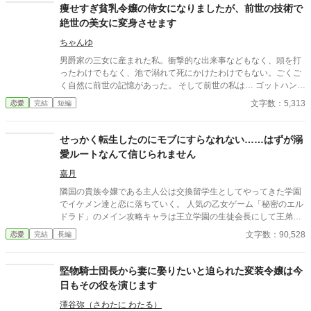
は国を揺るがす「ある計画」の始まりだった。
痩せすぎ貧乳令嬢の侍女になりましたが、前世の技術で
絶世の美女に変身させます
ちゃんゆ
男爵家の三女に産まれた私。衝撃的な出来事などもなく、頭を打
ったわけでもなく、池で溺れて死にかけたわけでもない。ごくご
く自然に前世の記憶があった。 そして前世の私は… ゴットハンド
と呼ばれるほどのエステティシャンだった。 とあるお屋敷へ呼ば
文字数：5,313
恋愛
完結
短編
れて行くと、そこには細い細い風に飛ばされそうなお嬢様がい
た。 お嬢様の悩みは…。。。 さぁ、お嬢様。 私のゴッドハンド
で世界を変えますよ？ ＊＊＊＊＊＊＊＊＊＊＊＊＊＊＊＊＊＊＊
せっかく転生したのにモブにすらなれない……はずが溺
＊＊＊ 転生侍女シリーズ第三弾。 『おデブな悪役令嬢の侍女に転
愛ルートなんて信じられません
生しましたが、前世の技術で絶世の美女に変身させます』 『醜い
と蔑まれている令嬢の侍女になりましたが、前世の技術で絶世の
嘉月
美女に変身させます』 の続編です。 続編ですが、これだけでも楽
隣国の貴族令嬢である主人公は交換留学生としてやってきた学園
しんでいただけます。 前作も読んでいただけるともっと嬉しいで
でイケメン達と恋に落ちていく。 人気の乙女ゲーム「秘密のエル
す！
ドラド」のメイン攻略キャラは王立学園の生徒会長にして王弟、
氷の殿下こと、クライブ・フォン・ガウンデール。 転生したのは
文字数：90,528
恋愛
完結
長編
そのゲームの世界なのに……私はモブですらないらしい。 せめて
学園の生徒１くらいにはなりたかったけど、どうしようもないの
で地に足つけてしっかり生きていくつもりです。 少しだけ改題し
堅物騎士団長から妻に娶りたいと迫られた変装令嬢は今
ました。ご迷惑をお掛けしますがよろしくお願いします。
日もその役を演じます
澤谷弥（さわたに わたる）