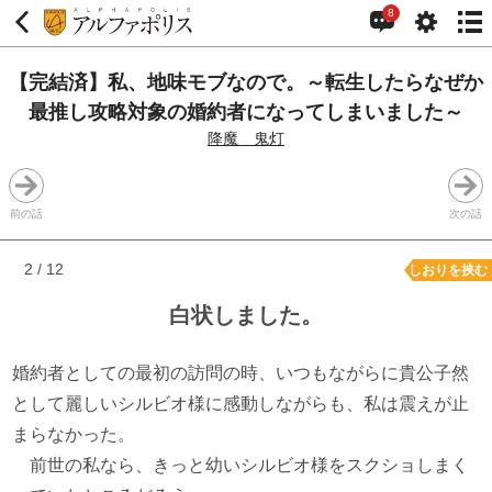
8
【完結済】私、地味モブなので。～転生したらなぜか
最推し攻略対象の婚約者になってしまいました～
降魔 鬼灯
前の話
次の話
2 / 12
しおりを挟む
白状しました。
婚約者としての最初の訪問の時、いつもながらに貴公子然
として麗しいシルビオ様に感動しながらも、私は震えが止
まらなかった。
前世の私なら、きっと幼いシルビオ様をスクショしまく