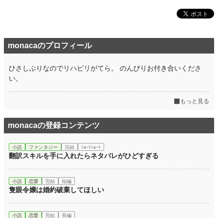
monacaのプロフィール
ひさしぶりなのでリハビリがてら。 のんびりお付き合いくださ
い。
もっと見る
monacaの登録コンテンツ
小説
ファンタジー
完結
ｼｮｰﾄｼｮｰﾄ
翻訳スキルを手に入れたらネタバレがひどすぎる
小説
恋愛
完結
短編
隻眼令嬢は婚約破棄してほしい
小説
恋愛
完結
長編