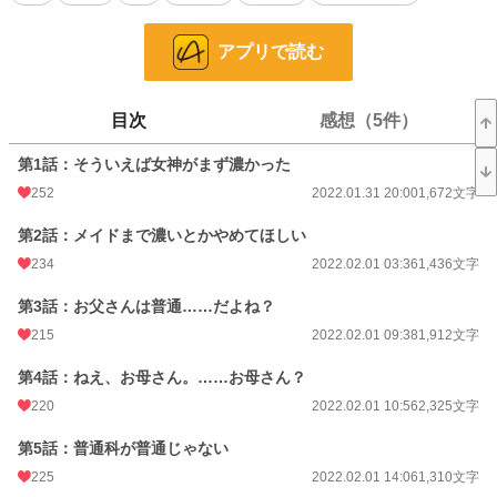
恋愛
11,553 位 / 66,387 件
アプリで読む
お気に入り
1,154
24h.ポイント
21 pt
目次
感想（5件）
文字数
54,904
第1話：そういえば女神がまず濃かった
更新日時
2022.02.06 22:06
252
2022.01.31 20:00
1,672文字
初回公開日時
2022.01.31 20:00
第2話：メイドまで濃いとかやめてほしい
初回完結日時
234
2022.02.06 22:07
2022.02.01 03:36
1,436文字
週間ポイント
210 pt (24,275 位)
第3話：お父さんは普通……だよね？
215
2022.02.01 09:38
1,912文字
月間ポイント
1,969 pt (16,105 位)
第4話：ねえ、お母さん。……お母さん？
年間ポイント
42,891 pt (11,697 位)
220
2022.02.01 10:56
2,325文字
累計ポイント
534,455 pt (9,897 位)
第5話：普通科が普通じゃない
225
2022.02.01 14:06
1,310文字