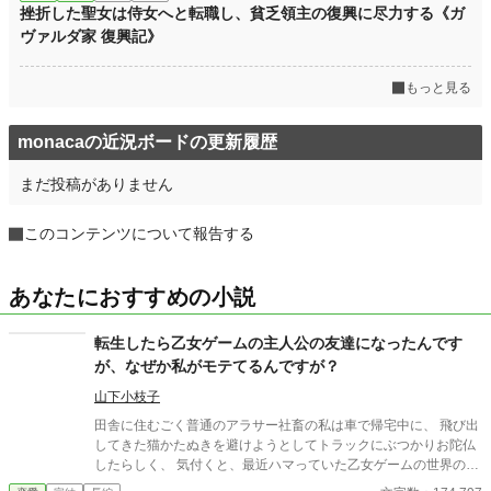
挫折した聖女は侍女へと転職し、貧乏領主の復興に尽力する《ガ
ヴァルダ家 復興記》
もっと見る
monacaの近況ボードの更新履歴
まだ投稿がありません
このコンテンツについて報告する
あなたにおすすめの小説
転生したら乙女ゲームの主人公の友達になったんです
が、なぜか私がモテてるんですが？
山下小枝子
田舎に住むごく普通のアラサー社畜の私は車で帰宅中に、 飛び出
してきた猫かたぬきを避けようとしてトラックにぶつかりお陀仏
したらしく、 気付くと、最近ハマっていた乙女ゲームの世界の
『主人公の友達』に転生していたんだけど、 まぁ、友達でも二次