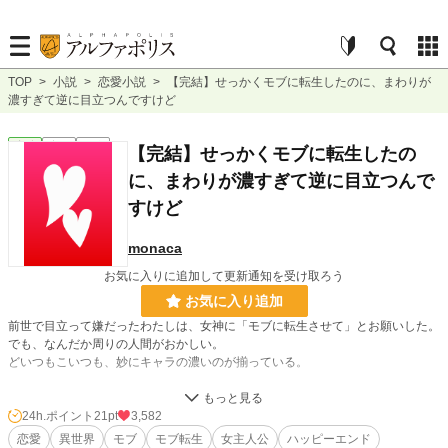
TOP
>
小説
>
恋愛小説
>
【完結】せっかくモブに転生したのに、まわりが
濃すぎて逆に目立つんですけど
恋愛
完結
短編
【完結】せっかくモブに転生したの
に、まわりが濃すぎて逆に目立つんで
すけど
monaca
お気に入りに追加して更新通知を受け取ろう
お気に入り追加
前世で目立って嫌だったわたしは、女神に「モブに転生させて」とお願いした。
でも、なんだか周りの人間がおかしい。
どいつもこいつも、妙にキャラの濃いのが揃っている。
これ、普通にしているわたしのほうが、逆に目立ってるんじゃない？
24h.ポイント
21pt
3,582
恋愛
異世界
モブ
モブ転生
女主人公
ハッピーエンド
小説
26,622 位 / 228,897 件