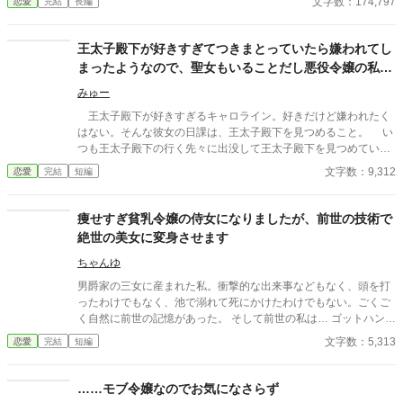
文字数：174,797
恋愛
完結
長編
元女子高生になれたし、 推しキャラやイケメンキャラやイケオジ
も見れるし！楽しく過ごそう！と、 思ってたらなぜか主人公を押
し退け、 攻略対象キャラからモテまくる事態に・・・・ ちょ、
王太子殿下が好きすぎてつきまとっていたら嫌われてし
え、これどうしたらいいの！！！嬉しいけど！！！
まったようなので、聖女もいることだし悪役令嬢の私は
退散することにしました。
みゅー
王太子殿下が好きすぎるキャロライン。好きだけど嫌われたく
はない。そんな彼女の日課は、王太子殿下を見つめること。 い
つも王太子殿下の行く先々に出没して王太子殿下を見つめていた
が、ついにそんな生活が終わるときが来る。 聖女が現れたの
文字数：9,312
恋愛
完結
短編
だ。そして、さらにショックなことに、自分が乙女ゲームの世界
に転生していてそこで悪役令嬢だったことを思い出す。 王太子
殿下に嫌われたくはないキャロラインは、王太子殿下の前から姿
痩せすぎ貧乳令嬢の侍女になりましたが、前世の技術で
を消すことにした。そんなお話です。 ちょっと切ないお話で
絶世の美女に変身させます
す。
ちゃんゆ
男爵家の三女に産まれた私。衝撃的な出来事などもなく、頭を打
ったわけでもなく、池で溺れて死にかけたわけでもない。ごくご
く自然に前世の記憶があった。 そして前世の私は… ゴットハンド
と呼ばれるほどのエステティシャンだった。 とあるお屋敷へ呼ば
文字数：5,313
恋愛
完結
短編
れて行くと、そこには細い細い風に飛ばされそうなお嬢様がい
た。 お嬢様の悩みは…。。。 さぁ、お嬢様。 私のゴッドハンド
で世界を変えますよ？ ＊＊＊＊＊＊＊＊＊＊＊＊＊＊＊＊＊＊＊
……モブ令嬢なのでお気になさらず
＊＊＊ 転生侍女シリーズ第三弾。 『おデブな悪役令嬢の侍女に転