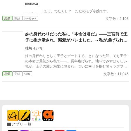
monaca
生しましたが、前世の技術で絶世の美女に変身させます』 『醜い
と蔑まれている令嬢の侍女になりましたが、前世の技術で絶世の
……。 ……えっ、わたくし？ ただのモブ令嬢です。
美女に変身させます』 の続編です。 続編ですが、これだけでも楽
文字数：2,103
恋愛
完結
ｼｮｰﾄｼｮｰﾄ
しんでいただけます。 前作も読んでいただけるともっと嬉しいで
す！
妹の身代わりだった私に「本命は君だ」――王宮前で王
子に抱き潰され、溺愛がバレました。～私が虐げられる
きっかけになった少年が、私と王子を結び付
唯崎りいち
妹の身代わりとして王子とデートすることになった私。でも王子
の本命は最初から私で――。長年虐げられ、地味でみすぼらしい
私が、王子の愛と溺愛に包まれ、ついに幸せを掴む甘々ラブファ
ンタジー。妹や家族との誤解、影武者の存在も絡み、ハラハラと
文字数：11,045
恋愛
完結
短編
胸キュンが止まらない物語。
アプリ一覧