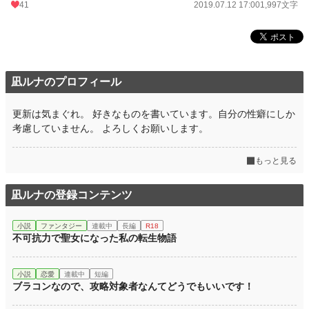
41
2019.07.12 17:00
1,997文字
凪ルナのプロフィール
更新は気まぐれ。 好きなものを書いています。自分の性癖にしか
考慮していません。 よろしくお願いします。
もっと見る
凪ルナの登録コンテンツ
小説
ファンタジー
連載中
長編
R18
不可抗力で聖女になった私の転生物語
小説
恋愛
連載中
短編
ブラコンなので、攻略対象者なんてどうでもいいです！