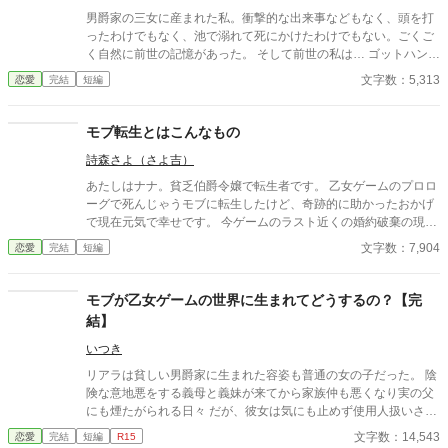
男爵家の三女に産まれた私。衝撃的な出来事などもなく、頭を打
ったわけでもなく、池で溺れて死にかけたわけでもない。ごくご
く自然に前世の記憶があった。 そして前世の私は… ゴットハンド
と呼ばれるほどのエステティシャンだった。 とあるお屋敷へ呼ば
文字数：5,313
恋愛
完結
短編
れて行くと、そこには細い細い風に飛ばされそうなお嬢様がい
た。 お嬢様の悩みは…。。。 さぁ、お嬢様。 私のゴッドハンド
で世界を変えますよ？ ＊＊＊＊＊＊＊＊＊＊＊＊＊＊＊＊＊＊＊
モブ転生とはこんなもの
＊＊＊ 転生侍女シリーズ第三弾。 『おデブな悪役令嬢の侍女に転
詩森さよ（さよ吉）
生しましたが、前世の技術で絶世の美女に変身させます』 『醜い
と蔑まれている令嬢の侍女になりましたが、前世の技術で絶世の
あたしはナナ。貧乏伯爵令嬢で転生者です。 乙女ゲームのプロロ
美女に変身させます』 の続編です。 続編ですが、これだけでも楽
ーグで死んじゃうモブに転生したけど、奇跡的に助かったおかげ
しんでいただけます。 前作も読んでいただけるともっと嬉しいで
で現在元気で幸せです。 今ゲームのラスト近くの婚約破棄の現場
す！
にいるんだけど、なんだか様子がおかしいの。 いったいどうした
文字数：7,904
恋愛
完結
短編
らいいのかしら……。 現在筆者の時間的かつ体力的に感想などを
受け付けない設定にしております。 どうぞよろしくお願いいたし
ます。 他サイトでも公開しています。
モブが乙女ゲームの世界に生まれてどうするの？【完
結】
いつき
リアラは貧しい男爵家に生まれた容姿も普通の女の子だった。 陰
険な意地悪をする義母と義妹が来てから家族仲も悪くなり実の父
にも煙たがられる日々 だが、彼女は気にも止めず使用人扱いされ
ても挫ける事は無い 何故なら彼女は前世の記憶が有るからだ
文字数：14,543
恋愛
完結
短編
R15