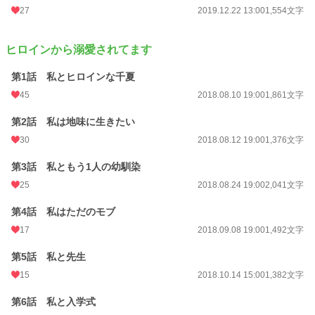
恋愛
27
10,680 位 / 66,363 件
2019.12.22 13:00
1,554文字
お気に入り
710
ヒロインから溺愛されてます
24h.ポイント
21 pt
第1話 私とヒロインな千夏
文字数
27,435
45
2018.08.10 19:00
1,861文字
更新日時
2019.12.22 13:00
第2話 私は地味に生きたい
初回公開日時
2018.08.10 19:00
30
2018.08.12 19:00
1,376文字
初回完結日時
2019.07.12 17:59
第3話 私ともう1人の幼馴染
週間ポイント
112 pt (32,695 位)
25
2018.08.24 19:00
2,041文字
月間ポイント
561 pt (32,878 位)
第4話 私はただのモブ
17
2018.09.08 19:00
1,492文字
年間ポイント
18,250 pt (21,383 位)
第5話 私と先生
累計ポイント
439,014 pt (11,574 位)
15
2018.10.14 15:00
1,382文字
第6話 私と入学式