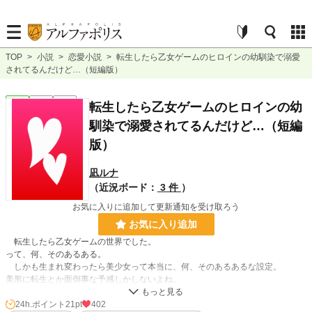
TOP
>
小説
>
恋愛小説
>
転生したら乙女ゲームのヒロインの幼馴染で溺愛
されてるんだけど…（短編版）
恋愛
完結
短編
転生したら乙女ゲームのヒロインの幼
馴染で溺愛されてるんだけど…（短編
版）
凪ルナ
（近況ボード：
3 件
）
お気に入りに追加して更新通知を受け取ろう
お気に入り追加
転生したら乙女ゲームの世界でした。
って、何、そのあるある。
しかも生まれ変わったら美少女って本当に、何、そのあるあるな設定。
美形に転生とか面倒事な予感しかしないよね。
そして、何故か私、三咲はな（みさきはな）は乙女ゲームヒロイン、真中千夏
24h.ポイント
21pt
402