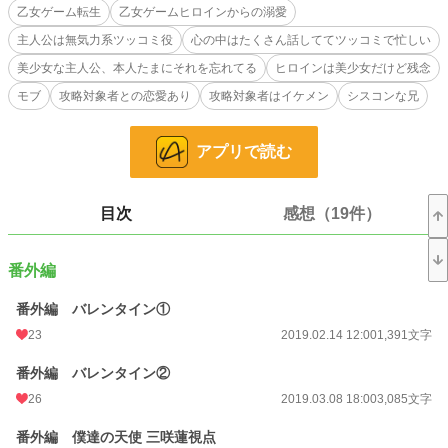
（まなかちなつ）の幼馴染になってました。
乙女ゲーム転生
乙女ゲームヒロインからの溺愛
主人公は無気力系ツッコミ役
心の中はたくさん話しててツッコミで忙しい
（いやいや、何で、そうなるんだよ。私は地味に生きていきたいんだよ！だか
ら、千夏、頼むから攻略対象者引き連れて私のところに来ないで！）
美少女な主人公、本人たまにそれを忘れてる
ヒロインは美少女だけど残念
モブ
攻略対象者との恋愛あり
攻略対象者はイケメン
シスコンな兄
と、主人公が、内心荒ぶりながらも、乙女ゲームヒロイン千夏から溺愛され、
そして、攻略対象者となんだかんだで関わっちゃう話、になる予定。
アプリで読む
ーーーーー
とりあえず短編で、高校生になってからの話だけ書いてみましたが、小学生く
らいからの長編を、短編の評価、まあ、つまりはウケ次第で書いてみようかなっ
と考え中…
目次
感想（19件）
長編を書くなら、主人公のはなちゃんと千夏の出会いくらいから、はなちゃん
と千夏の幼馴染（攻略対象者）との出会い、そして、はなちゃんのお兄ちゃん
番外編
（イケメンだけどシスコンなので残念）とはなちゃんのイチャイチャ（これ需要
あるのかな…）とか、中学生になって、はなちゃんがモテ始めて、千夏、攻略対
番外編 バレンタイン①
象者な幼馴染、お兄ちゃんが焦って…とかを書きたいな、と思ってます。
23
2019.02.14 12:00
1,391文字
もし、読んでみたい！と、思ってくれた方がいるなら、よかったら、感想とか
書いてもらって、そこに書いてくれたら…壁|ω･`)ﾁﾗｯ
番外編 バレンタイン②
26
2019.03.08 18:00
3,085文字
小説
24,774 位 / 228,743 件
番外編 僕達の天使 三咲蓮視点