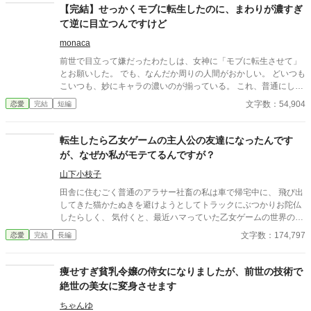
【完結】せっかくモブに転生したのに、まわりが濃すぎ
て逆に目立つんですけど
monaca
前世で目立って嫌だったわたしは、女神に「モブに転生させて」
とお願いした。 でも、なんだか周りの人間がおかしい。 どいつも
こいつも、妙にキャラの濃いのが揃っている。 これ、普通にして
いるわたしのほうが、逆に目立ってるんじゃない？
文字数：54,904
恋愛
完結
短編
転生したら乙女ゲームの主人公の友達になったんです
が、なぜか私がモテてるんですが？
山下小枝子
田舎に住むごく普通のアラサー社畜の私は車で帰宅中に、 飛び出
してきた猫かたぬきを避けようとしてトラックにぶつかりお陀仏
したらしく、 気付くと、最近ハマっていた乙女ゲームの世界の
『主人公の友達』に転生していたんだけど、 まぁ、友達でも二次
文字数：174,797
恋愛
完結
長編
元女子高生になれたし、 推しキャラやイケメンキャラやイケオジ
も見れるし！楽しく過ごそう！と、 思ってたらなぜか主人公を押
し退け、 攻略対象キャラからモテまくる事態に・・・・ ちょ、
痩せすぎ貧乳令嬢の侍女になりましたが、前世の技術で
え、これどうしたらいいの！！！嬉しいけど！！！
絶世の美女に変身させます
ちゃんゆ