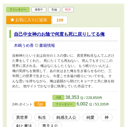
ファンタジー
連載中
長編
R15
お気に入りに追加
109
自己中女神のお陰で何度も死に戻りしてる俺
木嶋うめ香
書籍情報
自称神だという女は自分のミスの償いに、異世界転生なんてふざけ
た事をしてくれた。 死にたくても死ねない。 死んでもすぐにこの
世界に戻される。 俺はなにもしたくない。 もう眠りたいんだよ。
俺の気持ちを無視して、あの女はまた俺を生き返らせるのだ。 三
年間この世界で生きたら、今度こそ永遠の眠りについてやる。 そ
んな思いを持ちながら、俺は盗賊から助けたキョーナと共に旅を始
めた。 他サイトでかなり昔に執筆していた作品です。
38,353
小説
位 / 228,850件
6,002
7pt
24h.ポイント
位 / 53,335件
ファンタジー
異世界
転生
鈍感主人公
純愛
神
剣と魔法
男主人公