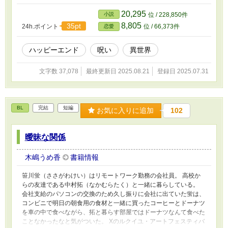
き、彼は泣きそうな顔でそう言ったのだ。 「私と夫婦になるつも
りが無いから永久に延期するということですか？ それとも何か理
20,295
小説
位 / 228,850件
由があり延期するだけでしょうか？」 なぜこの人私に求婚した
8,805
35pt
24h.ポイント
位 / 66,373件
恋愛
のだろう。 困惑と悲しみを隠し尋ねる。 婚約期間は三ヶ月と
短かったが、それでも頻繁に会っていたし、会えない時は手紙や花
束が送られてきた。 関係は良好だと感じていたのは、私だけだ
ハッピーエンド
呪い
異世界
ったのだろうか。 なんて、か弱く嘆いてなんていられない、私
は幸せになるために嫁いだのだから。 ボツネタ供養の短編です。
文字数 37,078
最終更新日 2025.08.21
登録日 2025.07.31
十話程度で終わります。
BL
完結
短編
お気に入りに追加
102
曖昧な関係
木嶋うめ香
書籍情報
笹川蛍（ささがわけい）はリモートワーク勤務の会社員。 高校か
らの友達である中村拓（なかむらたく）と一緒に暮らしている。
会社支給のパソコンの交換のため久し振りに会社に出ていた蛍は、
コンビニで明日の朝食用の食材と一緒に買ったコーヒーとドーナツ
を車の中で食べながら、拓と暮らす部屋ではドーナツなんて食べた
ことなかったなと気がついた。 Xのルクイユ・アートフェスティバ