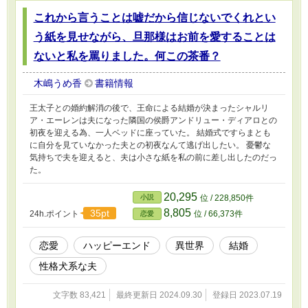
これから言うことは嘘だから信じないでくれとい
う紙を見せながら、旦那様はお前を愛することは
ないと私を罵りました。何この茶番？
木嶋うめ香
書籍情報
王太子との婚約解消の後で、王命による結婚が決まったシャルリ
ア・エーレンは夫になった隣国の侯爵アンドリュー・ディアロとの
初夜を迎える為、一人ベッドに座っていた。 結婚式ですらまとも
に自分を見ていなかった夫との初夜なんて逃げ出したい。 憂鬱な
気持ちで夫を迎えると、夫は小さな紙を私の前に差し出したのだっ
た。
20,295
小説
位 / 228,850件
8,805
35pt
24h.ポイント
位 / 66,373件
恋愛
恋愛
ハッピーエンド
異世界
結婚
性格犬系な夫
文字数 83,421
最終更新日 2024.09.30
登録日 2023.07.19