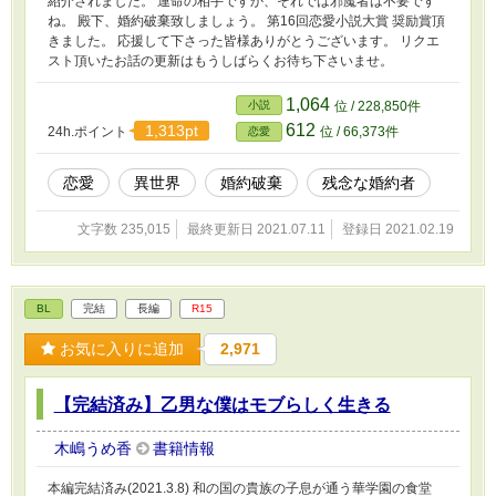
紹介されました。 運命の相手ですか、それでは邪魔者は不要です
ね。 殿下、婚約破棄致しましょう。 第16回恋愛小説大賞 奨励賞頂
きました。 応援して下さった皆様ありがとうございます。 リクエ
スト頂いたお話の更新はもうしばらくお待ち下さいませ。
1,064
小説
位 / 228,850件
612
1,313pt
24h.ポイント
位 / 66,373件
恋愛
恋愛
異世界
婚約破棄
残念な婚約者
文字数 235,015
最終更新日 2021.07.11
登録日 2021.02.19
BL
完結
長編
R15
お気に入りに追加
2,971
【完結済み】乙男な僕はモブらしく生きる
木嶋うめ香
書籍情報
本編完結済み(2021.3.8) 和の国の貴族の子息が通う華学園の食堂