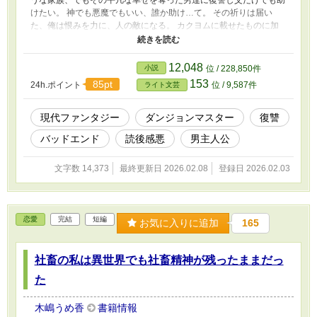
けたい。 神でも悪魔でもいい、誰か助け…て。 その祈りは届い
た、俺は恨みを力に、人の敵になる。 カクヨムに載せたものに加
筆修正しています。 読後感良くありませんので、予めご了承くだ
さい。
12,048
小説
位 / 228,850件
153
85pt
24h.ポイント
位 / 9,587件
ライト文芸
現代ファンタジー
ダンジョンマスター
復讐
バッドエンド
読後感悪
男主人公
文字数 14,373
最終更新日 2026.02.08
登録日 2026.02.03
恋愛
完結
短編
お気に入りに追加
165
社畜の私は異世界でも社畜精神が残ったままだっ
た
木嶋うめ香
書籍情報