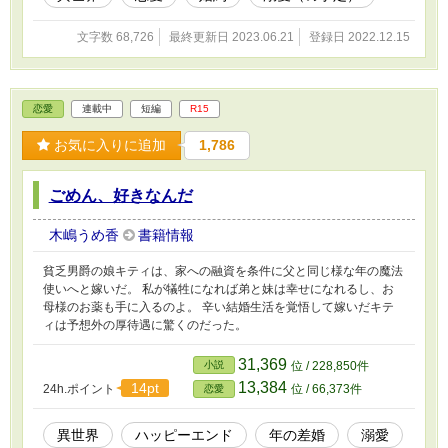
文字数 68,726
最終更新日 2023.06.21
登録日 2022.12.15
恋愛
連載中
短編
R15
お気に入りに追加
1,786
ごめん、好きなんだ
木嶋うめ香
書籍情報
貧乏男爵の娘キティは、家への融資を条件に父と同じ様な年の魔法
使いへと嫁いだ。 私が犠牲になれば弟と妹は幸せになれるし、お
母様のお薬も手に入るのよ。 辛い結婚生活を覚悟して嫁いだキテ
ィは予想外の厚待遇に驚くのだった。
31,369
小説
位 / 228,850件
13,384
14pt
24h.ポイント
位 / 66,373件
恋愛
異世界
ハッピーエンド
年の差婚
溺愛