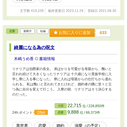
文字数 419,109
最終更新日 2023.11.29
登録日 2021.08.30
恋愛
連載中
短編
お気に入りに追加
633
綺麗になる為の呪文
木嶋うめ香
書籍情報
リナリアは伯爵家の長女。 弟ばかりを可愛がる母親から、醜いと
言われ続けて大きくなったリナリアは 十六歳になり貴族学校に入
学し寮に入る事になった。 寮に入れば母親からの仕打ちから逃れ
られる。 私は醜いと言われてきたけれど、婚約者の隣に堂々と立
つ為に自分を変えて行こう。 入寮の朝、リナリアはそう決心する
のだった。
22,715
小説
位 / 228,850件
9,888
28pt
24h.ポイント
位 / 66,373件
恋愛
異世界
恋愛
婚約
溺愛（の予定）