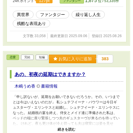
1,875
127pt
24h.ポイント
位 / 53,335件
ファンタジー
異世界
ファンタジー
繰り返し人生
残酷な表現あり
文字数 33,058
最終更新日 2025.09.06
登録日 2025.08.26
恋愛
完結
短編
お気に入りに追加
383
あの、初夜の延期はできますか？
木嶋うめ香
書籍情報
「申し訳ないが、延期をお願いできないだろうか。その、いつまで
とは今はいえないのだが」 私シュテフイーナ・バウワーは今日ギ
ュスターヴ・エリンケスと結婚し、シュテフイーナ・エリンケスに
なった。 結婚祝の宴を終え、侍女とメイド達に準備された私は、
ベッドの端に座り緊張しつつ夫のギュスターヴが来るのを待ってい
た。 けれど、夜も更け体が冷え切っても夫は寝室には姿を見せ
ず、明け方朝告げ鶏が鳴く頃に漸く現れたと思ったら、私の前に跪