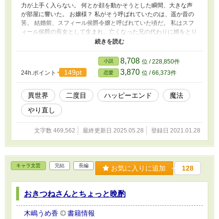
力が上手く入らない。 何とか顔を動かそうとした瞬間、大きな声
が部屋に響いた。 お嬢様？ 私がそう呼ばれていたのは、遥か昔の
筈。 結婚前、スフィール侯爵令嬢と呼ばれていた頃だ。 私はスフ
ィール侯爵の長女として生まれ、亡くなった兄の代わりに婿をとり
スフィール侯爵夫人となった。 その筈なのにどうしてあなたは私
をお嬢様と呼ぶの？ 疑問に感じながら、声の主を見ればそれは記
憶よりもだいぶ若い侍女だった。 主人公三歳から始まりますの
8,708
小説
位 / 228,850件
で、恋愛話になるまで少し時間があります。
3,870
149pt
24h.ポイント
位 / 66,373件
恋愛
異世界
二度目
ハッピーエンド
魔法
やり直し
文字数 469,562
最終更新日 2025.05.28
登録日 2021.01.28
キャラ文芸
完結
長編
お気に入りに追加
128
おきつねさんとちょっと晩酌
木嶋うめ香
書籍情報