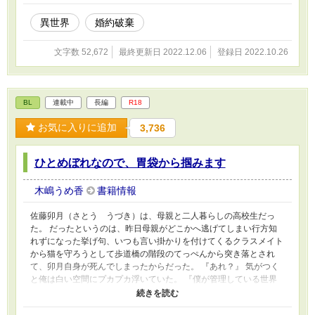
異世界
婚約破棄
文字数 52,672
最終更新日 2022.12.06
登録日 2022.10.26
BL
連載中
長編
R18
お気に入りに追加
3,736
ひとめぼれなので、胃袋から掴みます
木嶋うめ香
書籍情報
佐藤卯月（さとう うづき）は、母親と二人暮らしの高校生だっ
た。 だったというのは、昨日母親がどこかへ逃げてしまい行方知
れずになった挙げ句、いつも言い掛かりを付けてくるクラスメイト
から猫を守ろうとして歩道橋の階段のてっぺんから突き落とされ
て、卯月自身が死んでしまったからだった。 『あれ？』 気がつく
と俺は白い空間にプカプカ浮いていた。 『僕が管理している世界
で暮らしてみない？』 声をかけてきた光の玉に驚いていると、光
の玉は自分はある世界の神だと名乗った。 そして、さっき俺がク