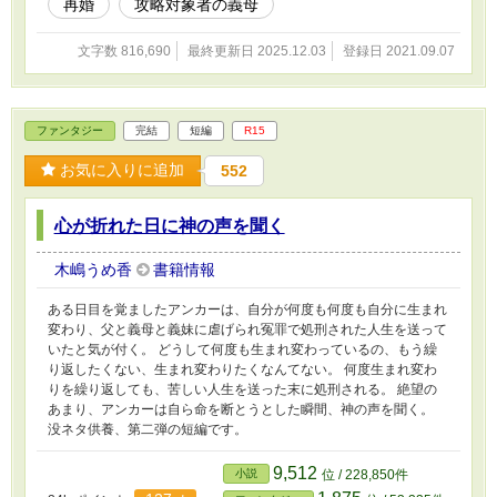
再婚
攻略対象者の義母
た皆様ありがとうございます。
文字数 816,690
最終更新日 2025.12.03
登録日 2021.09.07
ファンタジー
完結
短編
R15
お気に入りに追加
552
心が折れた日に神の声を聞く
木嶋うめ香
書籍情報
ある日目を覚ましたアンカーは、自分が何度も何度も自分に生まれ
変わり、父と義母と義妹に虐げられ冤罪で処刑された人生を送って
いたと気が付く。 どうして何度も生まれ変わっているの、もう繰
り返したくない、生まれ変わりたくなんてない。 何度生まれ変わ
りを繰り返しても、苦しい人生を送った末に処刑される。 絶望の
あまり、アンカーは自ら命を断とうとした瞬間、神の声を聞く。
没ネタ供養、第二弾の短編です。
9,512
小説
位 / 228,850件