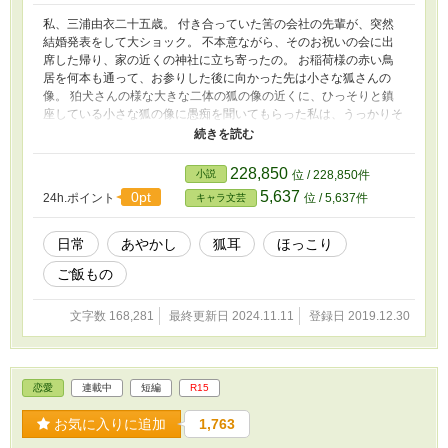
私、三浦由衣二十五歳。 付き合っていた筈の会社の先輩が、突然
結婚発表をして大ショック。 不本意ながら、そのお祝いの会に出
席した帰り、家の近くの神社に立ち寄ったの。 お稲荷様の赤い鳥
居を何本も通って、お参りした後に向かった先は小さな狐さんの
像。 狛犬さんの様な大きな二体の狐の像の近くに、ひっそりと鎮
座している小さな狐の像に愚痴を聞いてもらった私は、うっかりそ
こで眠ってしまったみたい。 気がついたら知らない場所で二つ折
りした座蒲団を枕に眠ってた。 慌てて飛び起きたら、袴姿の男の
人がアツアツのうどんの丼を差し出してきた。 え、食べていい
228,850
小説
位 / 228,850件
の？ おいしい、これ、おいしいよ。 泣きながら食べて、熱燗も頂
5,637
0pt
24h.ポイント
位 / 5,637件
キャラ文芸
いて。 満足したらまた眠っちゃった。 神社の管理として、夜にだ
けここに居るという紺さんに、またいらっしゃいと見送られ帰った
私は、家の前に立つ人影に首を傾げた。
日常
あやかし
狐耳
ほっこり
ご飯もの
文字数 168,281
最終更新日 2024.11.11
登録日 2019.12.30
恋愛
連載中
短編
R15
お気に入りに追加
1,763