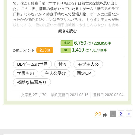
で、僕こと鈴森千晴（すずもりちはる）は前世の記憶を思い出し
た。 この世界、前世の僕がやっていたＢＬゲーム「華乙男のラブ
日和」じゃないか？ 鈴森千晴なんて登場人物、ゲームには居なか
ったから僕のポジションはモブなんだろう。 もうすぐ主人公が転
校してくる。 僕の片思いの相手山城雅（やましろみやび）も攻略
対象者の一人だ。 これから僕は主人公と雅が仲良くなっていくの
を見てなきゃいけないのか。 片思いだって分ってるから、諦めな
きゃいけないのは分ってるけど、やっぱり辛いよどうしたらいいん
6,750
小説
位 / 228,850件
だろう。
1,419
213pt
24h.ポイント
位 / 31,440件
BL
BLゲームの世界
甘々
モブ主人公
学園もの
主人公受け
固定CP
残酷な描写あり
文字数 271,170
最終更新日 2021.03.16
登録日 2020.02.04
22
1
2
件