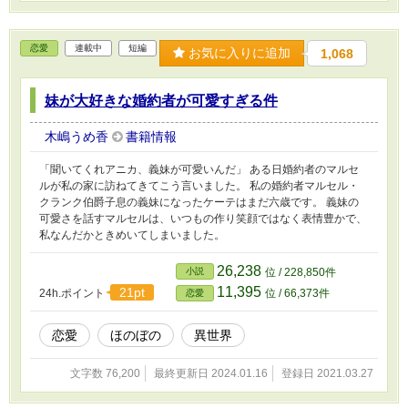
恋愛
連載中
短編
お気に入りに追加
1,068
妹が大好きな婚約者が可愛すぎる件
木嶋うめ香
書籍情報
「聞いてくれアニカ、義妹が可愛いんだ」 ある日婚約者のマルセ
ルが私の家に訪ねてきてこう言いました。 私の婚約者マルセル・
クランク伯爵子息の義妹になったケーテはまだ六歳です。 義妹の
可愛さを話すマルセルは、いつもの作り笑顔ではなく表情豊かで、
私なんだかときめいてしまいました。
26,238
小説
位 / 228,850件
11,395
21pt
24h.ポイント
位 / 66,373件
恋愛
恋愛
ほのぼの
異世界
文字数 76,200
最終更新日 2024.01.16
登録日 2021.03.27