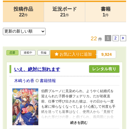
投稿作品
近況ボード
書籍
22
21
1
件
件
件
22
1
2
件
恋愛
連載中
長編
お気に入りに追加
9,924
レンタル有り
いえ、絶対に別れます
木嶋うめ香
書籍情報
伯爵ブルーノに見染められ、ようやく結婚式を
迎えられた子爵令嬢フェデリカ。だが初夜直
前、仕事で呼び出された彼は、その日から一度
も家に帰らなくなってしまう! 心配して何度も手
紙を送っても返事はなく、使用人から「見捨て
られた形だけの妻」と虐げられ、義両親にお金
をせびられるという地獄の日々。一年後、限界
を迎えたフェデリカは、白い結婚を理由に離