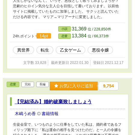
人生しかないなんて。 いっそ、悪役として散ってみましょうか？
悲劇のヒロイン気分な主人公を目指して書いております。 以前他
サイトに掲載していたものに加筆しました。 サクッと読んでいた
だける内容です。 マリア→マリアーナに変更しました。
31,369
小説
位 / 228,850件
13,384
14pt
24h.ポイント
位 / 66,373件
恋愛
異世界
転生
乙女ゲーム
悪役令嬢
文字数 33,828
最終更新日 2022.01.30
登録日 2021.12.17
恋愛
完結
長編
お気に入りに追加
9,754
【完結済み】婚約破棄致しましょう
木嶋うめ香
書籍情報
生徒会室で、いつものように仕事をしていた私は、婚約者であるフ
ィリップ殿下に「私は運命の相手を見つけたのだ」と一人の令嬢を