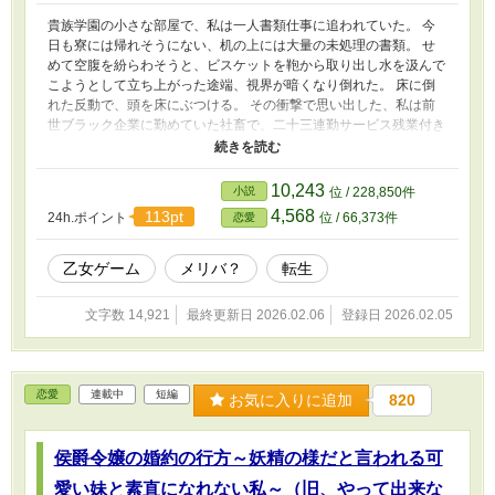
貴族学園の小さな部屋で、私は一人書類仕事に追われていた。 今
日も寮には帰れそうにない、机の上には大量の未処理の書類。 せ
めて空腹を紛らわそうと、ビスケットを鞄から取り出し水を汲んで
こようとして立ち上がった途端、視界が暗くなり倒れた。 床に倒
れた反動で、頭を床にぶつける。 その衝撃で思い出した、私は前
世ブラック企業に勤めていた社畜で、二十三連勤サービス残業付き
の末、体調を崩し亡くなったアラサー営業職だった。 他サイトで
もアップしています。
10,243
小説
位 / 228,850件
4,568
113pt
24h.ポイント
位 / 66,373件
恋愛
乙女ゲーム
メリバ？
転生
文字数 14,921
最終更新日 2026.02.06
登録日 2026.02.05
恋愛
連載中
短編
お気に入りに追加
820
侯爵令嬢の婚約の行方～妖精の様だと言われる可
愛い妹と素直になれない私～（旧、やって出来な