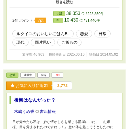
ル（@RecueilArtFest)様の素敵企画『ルクイユのおいしいごはん
BL』に参加中です。
38,353
小説
位 / 228,850件
10,430
7pt
24h.ポイント
位 / 31,440件
BL
ルクイユのおいしいごはんBL
恋愛
日常
現代
両片思い
ご飯もの
文字数 46,963
最終更新日 2025.06.10
登録日 2024.05.02
恋愛
連載中
長編
R15
お気に入りに追加
2,772
後悔はなんだった？
木嶋うめ香
書籍情報
目が覚めたら私は、妙な懐かしさを感じる部屋にいた。 「お嬢
様、目を覚まされたのですねっ！」 怠い体を起こそうとしたのに