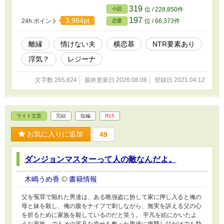
縁。そして、自分の手で幸せを掴もうと、薬師
319
小説
位 / 228,850件
かつ錬金術師として新たな人生の一歩を踏み出
197
3,984pt
24h.ポイント
位 / 66,373件
恋愛
した。しかし、ある日「戻ってきてくれない
か」と懇願する元夫がやって来る。さらには、
予想外なあの人まで現れて 皆様のお陰で拙作
離縁
情けない夫
横恋慕
NTR要素あり
『いえ、絶対に別れます』は、第16回恋愛小説
浮気？
レジーナ
大賞で優秀賞を頂き、レジーナブックス様より
書籍化致しました。 ありがとうございます。
文字数 265,824
最終更新日 2026.08.08
登録日 2021.04.12
ライト文芸
完結
短編
R15
お気に入りに追加
49
ダンジョンマスターって人の敵なんだよ。
木嶋うめ香
書籍情報
父を冤罪で陥れた男達は、ある晩強盗に扮して家に押し入ると俺の
母と妹を殺し、俺の腹をナイフで刺しながら、無実を訴える父の心
を折るために家族を殺しているのだと笑う。 平凡を絵にかいたよ
うな家族、でもその平凡な幸せを奪った男達に復讐し父だけでも助