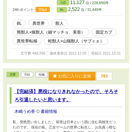
ラスメイトから守った猫だとも。 クラスメイトから守った猫は、
11,127
小説
位 / 228,850件
偶然地球に遊びに来ていたよその世界の神だったのだ。 『他の世
2,522
99pt
24h.ポイント
位 / 31,440件
BL
界にいる間は、擬態している動物の能力しか使えないから、僕は君
に助けて貰ったんだ。だからこれはお礼とお詫びだよ』 お礼とお
詫びと言われたら、拒否するのはなんだか悪い気がして、卯月は有
BL
異世界
獣人
り難く神様の世界に住むことになった。 『赤ん坊からだと大変だ
熊獣人×狼獣人（細マッチョ、美形）
固定カプ
から、君の今の年齢こっちに来てもらうよ。体は僕の世界に対応出
来るようにするから安心して』 にこにこと笑う神様は、おまけも
異世界転移
蛇獣人×山猫獣人（サブｃｐ）
つけたよと俺を白い空間から送り出したのだった。 18禁展開はウ
ヅキが成人してからです。 だいぶ後半です……。
文字数 489,268
最終更新日 2022.12.05
登録日 2021.10.31
恋愛
完結
短編
お気に入りに追加
783
【完結済】悪役になりきれなかったので、そろそ
ろ引退したいと思います。
木嶋うめ香
書籍情報
私、突然思い出しました。 前世は日本という国に住む高校生だっ
たのです。 現在の私、乙女ゲームの世界に転生し、お先真っ暗な