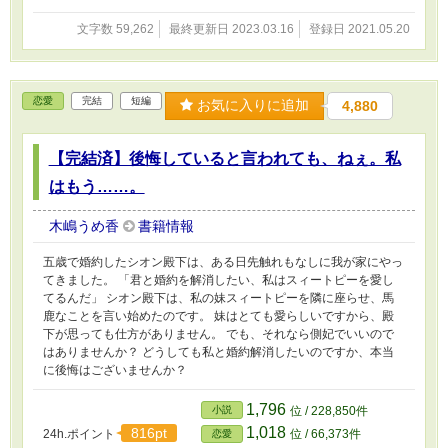
文字数 59,262
最終更新日 2023.03.16
登録日 2021.05.20
恋愛
完結
短編
お気に入りに追加
4,880
【完結済】後悔していると言われても、ねぇ。私
はもう……。
木嶋うめ香
書籍情報
五歳で婚約したシオン殿下は、ある日先触れもなしに我が家にやっ
てきました。 「君と婚約を解消したい、私はスィートピーを愛し
てるんだ」 シオン殿下は、私の妹スィートピーを隣に座らせ、馬
鹿なことを言い始めたのです。 妹はとても愛らしいですから、殿
下が思っても仕方がありません。 でも、それなら側妃でいいので
はありませんか？ どうしても私と婚約解消したいのですか、本当
に後悔はございませんか？
1,796
小説
位 / 228,850件
1,018
816pt
24h.ポイント
位 / 66,373件
恋愛