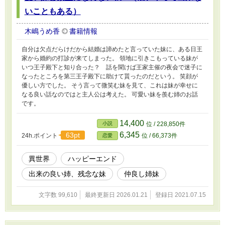
いこともある）
木嶋うめ香
書籍情報
自分は欠点だらけだから結婚は諦めたと言っていた妹に、ある日王
家から婚約の打診が来てしまった。 領地に引きこもっている妹が
いつ王子殿下と知り合った？ 話を聞けば王家主催の夜会で迷子に
なったところを第三王子殿下に助けて貰ったのだという。 笑顔が
優しい方でした。 そう言って微笑む妹を見て、これは妹が幸せに
なる良い話なのではと主人公は考えた。 可愛い妹を羨む姉のお話
です。
14,400
小説
位 / 228,850件
6,345
63pt
24h.ポイント
位 / 66,373件
恋愛
異世界
ハッピーエンド
出来の良い姉、残念な妹
仲良し姉妹
文字数 99,610
最終更新日 2026.01.21
登録日 2021.07.15