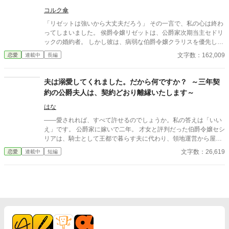
コルク傘
「リゼットは強いから大丈夫だろう」 その一言で、私の心は終わ
ってしまいました。 侯爵令嬢リゼットは、公爵家次期当主セドリ
ックの婚約者。 しかし彼は、病弱な伯爵令嬢クラリスを優先し続
け、約束も、公務も、社交界で隣に立つことさえ、すべて彼女へ
文字数：162,009
恋愛
連載中
長編
譲っていきます。 「彼女は病気なのだから仕方ない」 「君だけは
理解してくれ」 そう言われるたび、私は笑って我慢してきまし
た。 けれど、誰も私を選んではくれなかった。 だから私は静かに
夫は溺愛してくれました。だから何ですか？ ～三年契
婚約を返上し、公爵家を去ります。 すると、私が陰で支えていた
約の公爵夫人は、契約どおり離縁いたします～
公爵家の経営と人脈は少しずつ崩れ始め、彼らはようやく私の存
在の大きさに気付きます。 一方、新天地で出会った侯爵カシアン
はな
は、私の能力だけでなく、一人の女性として私を大切にしてくれ
――愛されれば、すべて許せるのでしょうか。私の答えは「いい
ました。 「もう一人で耐えなくていい」 その言葉に救われた私
え」です。 公爵家に嫁いで二年。 才女と評判だった伯爵令嬢セシ
は、新しい人生を歩き始めます。 今さら「戻ってきてほしい」と
リアは、騎士として王都で暮らす夫に代わり、領地運営から屋敷
言われても、もう遅いのです。 これは、誰よりも我慢し続けた令
の切り盛りまで一手に引き受けていた。 けれど義父が亡くなると
文字数：26,619
恋愛
連載中
短編
嬢が、本当に自分を大切にしてくれる人と幸せになり、彼女を失
状況は一変する。 義母には使用人同然に扱われ、わがままな義妹
った人々だけが静かに後悔していく逆転ラブストーリーです。
には毎日のように振り回される。領主となるべき義弟も「争いは
苦手だから」と責任から目を背け、誰一人として彼女を助けよう
とはしなかった。 そんなある日、義妹に噴水へ突き落とされ、高
熱に倒れたセシリアは前世の記憶を思い出す。 前世の彼女は、社
員を守るためなら冷徹な決断も辞さない敏腕経営者だった。
「……今まで随分と我慢しました。でも、もう十分ですわ」 数字
と交渉術、そして前世で培った経営手腕を武器に、公爵家の膿を