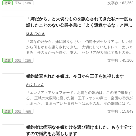
婚”。 夫の顔も知らず、手紙もなし、戦地から帰ってきたという
文字数：62,363
恋愛
完結
短編
噂すらない。 だから、はい、離婚。勝手に。 白い結婚だったの
で、勝手に離婚しました。 何か問題あります？
「姉だから」と大切なものを譲らされてきた私〜一度も
話したことのない公爵令息に「よく遭遇するな」と声を
かけられました〜
柊木 ひなき
「姉なのだから、妹に譲りなさい」 伯爵令嬢セシリアは、幼い頃
から何もかもを譲らされてきた。 大切にしていたドレス、ぬいぐ
るみ、仲の良かった侍女、友人。 セシリアが大切にするものを、
妹は欲しがった。 「ごめんなさい、お姉様。ダミアン様との子供
文字数：45,100
恋愛
完結
短編
ができちゃったから、私にダミアン様をちょうだい？」 妹のヴィ
ヴィアンは、婚約者までも欲しがった。 「そういうことだから、
妹に譲りなさい」 母親は、いつもと変わらない口調で言った。 一
婚約破棄された令嬢は、今日から王子を無視します
ヶ月後の結婚式は、ヴィヴィアンの結婚式にすり替えられた。 式
わくしょん
の準備で忙しくなるからと追い出され、セシリアは途方に暮れ
る。 「君には、よく遭遇するな」 声をかけたのは、公爵令息のア
「エレノア・アシュフォード。お前との婚約は、この場で破棄す
レクシスだった。 アレクシスは、社交界でも最も注目を集める
る」 王城の大広間に響いた第一王子レオンの声に、楽団の演奏が
人。セシリアには当然、話をした記憶もない。 それなのにアレク
止まった。 集まっていた貴族たちは息をのみ、次の瞬間にはざわ
シスは、セシリアのことをやけに気にする素振りを見せて……。
めきが広がる。 エレノアはゆっくりと顔を上げた。 目の前では、
文字数：15,849
恋愛
完結
長編
王子が腰に手を回した美しい令嬢――侯爵令嬢セシリアが勝ち誇
ったように微笑んでいる。
婚約者は病弱な令嬢だけを選び続けました。もう十分で
すので婚約をお返しします