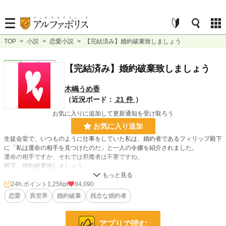
TOP
>
小説
>
恋愛小説
>
【完結済み】婚約破棄致しましょう
恋愛
完結
長編
【完結済み】婚約破棄致しましょう
木嶋うめ香
（近況ボード：
21 件
）
お気に入りに追加して更新通知を受け取ろう
お気に入り追加
生徒会室で、いつものように仕事をしていた私は、婚約者であるフィリップ殿下
に「私は運命の相手を見つけたのだ」と一人の令嬢を紹介されました。
運命の相手ですか、それでは邪魔者は不要ですね。
殿下、婚約破棄致しましょう。
第16回恋愛小説大賞 奨励賞頂きました。
24h.ポイント
1,256pt
84,090
応援して下さった皆様ありがとうございます。
恋愛
異世界
婚約破棄
残念な婚約者
リクエスト頂いたお話の更新はもうしばらくお待ち下さいませ。
アプリで読む
小説
1,006 位 / 228,621 件