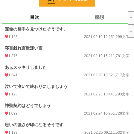
恋愛
558 位 / 66,321 件
目次
感想
お気に入り
9,751
運命の相手を見つけたそうです。
24h.ポイント
1,256 pt
1,123
2021.02.19 12:25
1,299文字
文字数
235,015
寝言戯れ言世迷い言
更新日時
2021.07.11 23:51
1,376
2021.02.19 15:21
1,781文字
初回公開日時
2021.02.19 12:25
あぁスッキリしました
初回完結日時
2021.07.11 23:52
1,341
2021.02.20 18:32
1,717文字
週間ポイント
51,461 pt (168 位)
泣いて泣いて終わりにしましょう
月間ポイント
82,310 pt (492 位)
1,128
2021.02.23 13:44
1,793文字
年間ポイント
597,615 pt (792 位)
神聖契約はどうでしょう
1,099
2021.02.24 10:25
1,728文字
累計ポイント
14,097,462 pt (131 位)
思いの強さが印になるそうです
1,139
2021.02.25 06:11
1,532文字