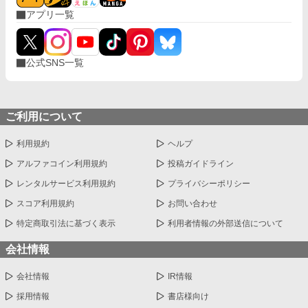
一つずつ切り捨てていくセシリア。 やがて王都から戻った夫は、
アプリ一覧
初めて妻が背負ってきた現実を知り、深く後悔する。償うために
公爵家を支え、彼女だけを一途に愛し始める夫。 けれど、それで
終わりではない。 セシリアには、亡き義父と交わした誰にも知ら
れてはならない『三年契約』があった。 ＊＊＊＊＊＊＊＊ 10
公式SNS一覧
時、20時更新します。 AIも使っています。
ご利用について
利用規約
ヘルプ
アルファコイン利用規約
投稿ガイドライン
レンタルサービス利用規約
プライバシーポリシー
スコア利用規約
お問い合わせ
特定商取引法に基づく表示
利用者情報の外部送信について
会社情報
会社情報
IR情報
採用情報
書店様向け