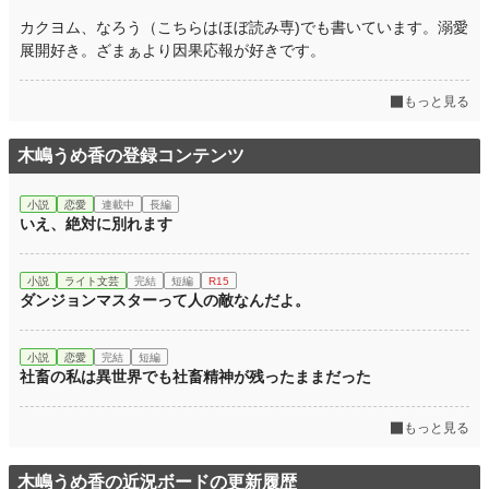
カクヨム、なろう（こちらはほぼ読み専)でも書いています。溺愛
展開好き。ざまぁより因果応報が好きです。
もっと見る
木嶋うめ香の登録コンテンツ
小説
恋愛
連載中
長編
いえ、絶対に別れます
小説
ライト文芸
完結
短編
R15
ダンジョンマスターって人の敵なんだよ。
小説
恋愛
完結
短編
社畜の私は異世界でも社畜精神が残ったままだった
もっと見る
木嶋うめ香の近況ボードの更新履歴