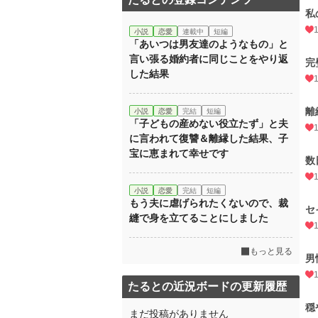
私
小説
恋愛
連載中
短編
「あいつは男友達のようなもの」と
言い張る婚約者に同じことをやり返
完
した結果
離
小説
恋愛
完結
短編
「子どもの産めない役立たず」と夫
に言われて復讐＆離縁した結果、子
宝に恵まれて幸せです
数
小説
恋愛
完結
短編
もう夫に虐げられたくないので、裁
セ
縫で身を立てることにしました
もっと見る
男
たるとの近況ボードの更新履歴
穏
まだ投稿がありません