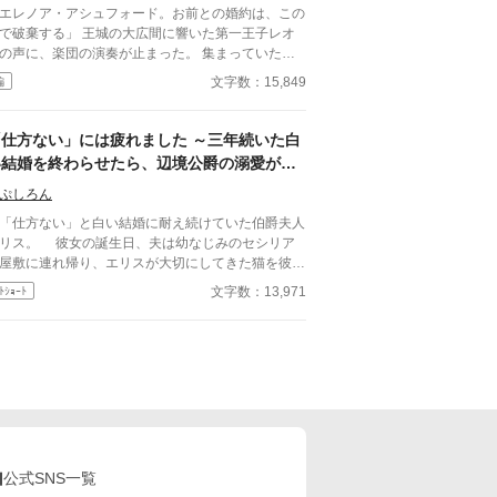
エレノア・アシュフォード。お前との婚約は、この
棄する」 王城の大広間に響いた第一王子レオ
の声に、楽団の演奏が止まった。 集まっていた貴
たちは息をのみ、次の瞬間にはざわめきが広がる。
文字数：15,849
編
レノアはゆっくりと顔を上げた。 目の前では、王
が腰に手を回した美しい令嬢――侯爵令嬢セシリア
勝ち誇ったように微笑んでいる。
「仕方ない」には疲れました ～三年続いた白
い結婚を終わらせたら、辺境公爵の溺愛が待
っていました～
ぷしろん
仕方ない」と白い結婚に耐え続けていた伯爵夫人
彼女の誕生日、夫は幼なじみのセシリア
屋敷に連れ帰り、エリスが大切にしてきた猫を彼女
見せろと言う。冷めた晩餐の前で心が折れたエリス
文字数：13,971
ﾄｼｮｰﾄ
、ついに離縁を宣言し実家へ戻った。 彼女の薬
知識と領地経営の才は、北方を守る公爵ディートリ
が目を留める。流行り病に苦しむ公爵領を救うため
闘するエリスは、初めて努力を認められ、大切に扱
れる喜びを知っていく。一方で彼女を失った元夫の
爵家は傾き、身勝手な幼なじみの嘘も暴かれて―
令嬢が、辺境公爵に溺愛さ
、自分らしい幸せを選び直す逆転愛されファンタジ
。
公式SNS一覧