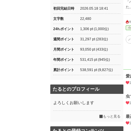
「
た
初回完結日時
2026.05.18 18:41
文字数
22,480
小
24h.ポイント
1,306 pt (1,000位)
週間ポイント
31,297 pt (283位)
月間ポイント
93,050 pt (433位)
年間ポイント
531,415 pt (945位)
累計ポイント
538,591 pt (9,827位)
愛
たるとのプロフィール
虫
よろしくお願いします
1
最
もっと見る
たるとの登録コンテンツ