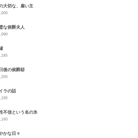
の大切な、雇い主
1,000
璧な侯爵夫人
1,090
縁
1,185
日後の侯爵邸
1,205
イラの話
1,195
性不信という名の氷
1,160
やかな日々