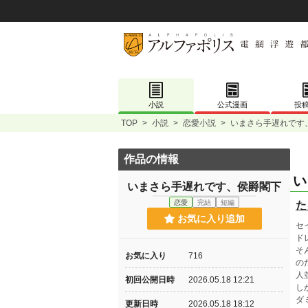
小説
公式漫画
投
TOP
>
小説
>
恋愛小説
>
いまさら手遅れです
作品の情報
い
いまさら手遅れです、侯爵閣下
恋愛
完結
短編
た
お気に入り追加
セ
ド
そ
お気に入り
716
の
人
初回公開日時
2026.05.18 12:21
し
ダ
更新日時
2026.05.18 18:12