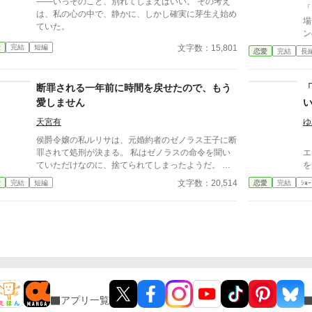
――いっそのこと、別れてしまえばいい。 その考え
「
は、私の心の中で、静かに、しかし確実に芽生え始め
場で破
ていた。
ン
族
文字数：15,801
愛
完結
短編
恋愛
完結
長
エ
子
が
断罪される一年前に時間を戻せたので、もう
愛しません
天宮有
ゆ
侯爵令嬢の私ルリサは、元婚約者のゼノラス王子に断
「
罪されて処刑が決まる。 私はゼノラスの命令を聞い
エリス。 
ていただけなのに、捨てられてしまったようだ。 処
を
刑される前日、私は今まで試せなかった時間を戻す魔
に
文字数：20,514
愛
完結
短編
恋愛
完結
ｼｮｰ
法を使う。 魔法は成功して一年前に戻ったから、私
は
はゼノラスを許しません。
草
ヒ
奮
わ
伯
―。 我慢をやめた傷心
れ
ー
アプリ一覧