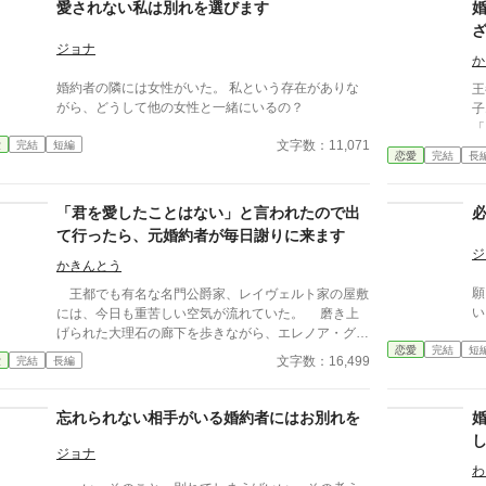
愛されない私は別れを選びます
ジョナ
か
婚約者の隣には女性がいた。 私という存在がありな
王
がら、どうして他の女性と一緒にいるの？
子
「
文字数：11,071
愛
完結
短編
婚約
恋愛
完結
長
る。 リリアーナは淡い
を見つ
でしょう
「君を愛したことはない」と言われたので出
が
て行ったら、元婚約者が毎日謝りに来ます
う
ジ
の
かきんとう
願
王都でも有名な名門公爵家、レイヴェルト家の屋敷
い
には、今日も重苦しい空気が流れていた。 磨き上
げられた大理石の廊下を歩きながら、エレノア・グラ
恋愛
完結
短
ンシェは静かに息を吐く。 この家に嫁いで、半
文字数：16,499
愛
完結
長編
年。 正確には、まだ“婚約者”の立場だった。だが周
囲はすでに彼女を未来の公爵夫人として扱い、屋敷の
使用人たちもそう認識している。
忘れられない相手がいる婚約者にはお別れを
ジョナ
わ