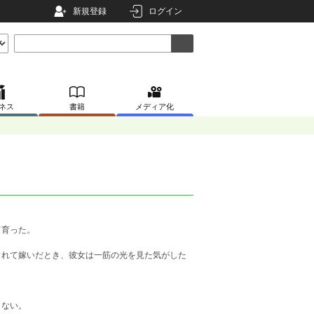
新規登録
ログイン
ネス
書籍
メディア化
て育った。
まれて嫁いだとき、彼女は一筋の光を見た気がした
もない。