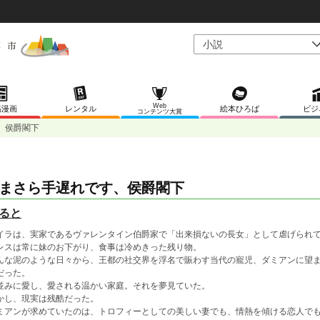
Web
稿漫画
レンタル
絵本ひろば
ビジ
コンテンツ大賞
、侯爵閣下
まさら手遅れです、侯爵閣下
ると
イラは、実家であるヴァレンタイン伯爵家で「出来損ないの長女」として虐げられ
レスは常に妹のお下がり、食事は冷めきった残り物。
んな泥のような日々から、王都の社交界を浮名で賑わす当代の寵児、ダミアンに望
だった。
並みに愛し、愛される温かい家庭。それを夢見ていた。
かし、現実は残酷だった。
ミアンが求めていたのは、トロフィーとしての美しい妻でも、情熱を傾ける恋人で