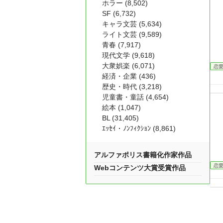
ホラー (8,502)
SF (6,732)
キャラ文芸 (5,634)
ライト文芸 (9,589)
青春 (7,917)
現代文学 (9,618)
大衆娯楽 (6,071)
恋
経済・企業 (436)
歴史・時代 (3,218)
児童書・童話 (4,654)
絵本 (1,047)
BL (31,405)
ｴｯｾｲ・ﾉﾝﾌｨｸｼｮﾝ (8,861)
アルファポリス書籍化作家作品
恋
Webコンテンツ大賞受賞作品