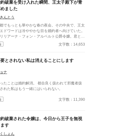
婚約破棄を受け入れた瞬間、王太子殿下が青
ざめました
きんとう
都でもっとも華やかな春の夜会。その中央で、王太
エドワードは冷ややかな目を婚約者へ向けていた。
リリアーナ・フォン・アルベルト公爵令嬢。君との
を、ここで破棄する」 会場が一瞬で静まり返
文字数：14,653
編
金髪を揺らし、静かに王太子
め返した。 「理由を、お聞きしてもよろしい
か」 「理由など明白だ。君は嫉妬深く、心
必要とされない私は消えることにします
狭い。それに比べ、私は真実の愛を見つけた」 そ
言ってエドワードが隣へ引き寄せたのは、男爵令嬢
ョナ
セシリアだった。
ったことは婚約解消。 都合良く扱われて邪魔者扱
された私はもう一緒にはいられない。
文字数：11,390
編
婚約破棄された令嬢は、今日から王子を無視
します
くしょん