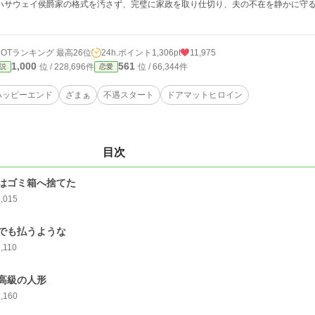
ハサウェイ侯爵家の格式を汚さず、完璧に家政を取り仕切り、夫の不在を静かに守
。
HOTランキング 最高26位
24h.ポイント
1,306pt
11,975
1,000
561
位 / 228,696件
位 / 66,344件
説
恋愛
ハッピーエンド
ざまぁ
不遇スタート
ドアマットヒロイン
目次
はゴミ箱へ捨てた
1,015
でも払うような
,110
高級の人形
1,160