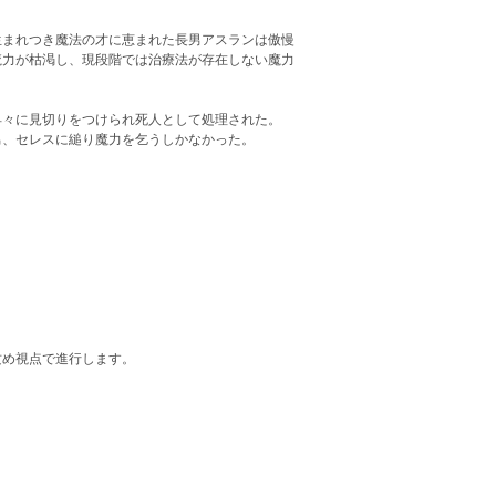
生まれつき魔法の才に恵まれた長男アスランは傲慢
魔力が枯渇し、現段階では治療法が存在しない魔力
早々に見切りをつけられ死人として処理された。
男、セレスに縋り魔力を乞うしかなかった。
攻め視点で進行します。