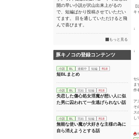
開の早い小説が沢山出来上がるの
【
で、短編ばかり投稿させていただい
キ
てます。 目を通していただけると飛
んで喜びます。
↓
もっと見る
↓
豚キノコの登録コンテンツ
小説
BL
連載中
短編
R18
短BLまとめ
セ
ま
作
小説
BL
完結
短編
R18
失恋した傷心処女淫魔が想い人に似
ア
た男に囚われて一生逃げられない話
そ
ス
し
小説
BL
完結
短編
R18
無能な使い魔が大好きな主様の為に
自ら消えようとする話