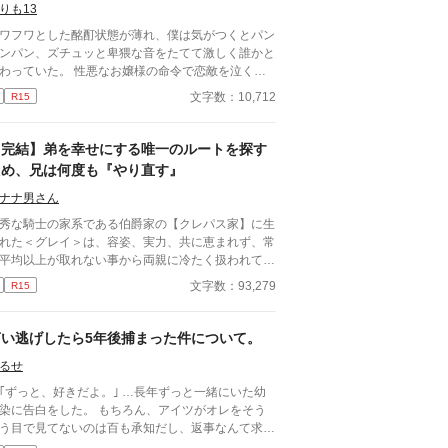
はこの幸せをなくならせたくない。 そう思ってい
りも13
…
ワフワとした酩酊状態が薄れ、僕は気がつくとパン
ンパン、ズチュッと卑猥な音をたてて激しく誰かと
ていた。 性悪なお嬢様の命令で恋敵を泣く泣
殺りに行ったら逆にヤラれちゃった、ちょっとアホ
文字数：10,712
R15
話です。 （ムーンライトノベルにも掲載して
ます）
【完結】弟を幸せにする唯一のルートを探す
ため、兄は何度も『やり直す』
ナナ男さん
秀な騎士の家系である伯爵家の【クレパス家】に生
れた＜グレイ＞は、容姿、実力、共に恵まれず、常
平均以上が取れない事から両親に冷たく扱われて育
た。 そんなある日、父が気まぐれに手を出した
文字数：93,279
R15
婦が生んだ子供、腹違いの弟＜ルーカス＞が家にや
てくる。 その生まれから弟は自分以上に両親にも
用人達にも冷たく扱われ、グレイは初めて『褒めら
言い逃げしたら5年後捕まった件について。
る』という行為を知る。 それに恐怖を感じつつ、
るせ
レイはルーカスに接触を試みるも「金に困った事が
いお坊ちゃんが！」と手酷く拒絶されてしま
っと、好きだよ。｣ …長年ずっと一緒にいた幼
い……。 最初ツンツン、のちヤンデレ執着に変
に告白をした。 もちろん、アイツがオレをそう
する美形の弟✕平凡な兄です。兄弟、ヤンデレなの
う目で見てないのは百も承知だし、返事なんて求め
、地雷の方はご注意下さいm(__)m
だ、これからはもう一緒にいないから…