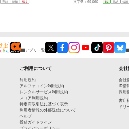
文字数：69,060
完結
短編
R15
BL
完結
短編
想
白
5年
てるわけ
ね
アプリ一覧
ご利用について
会社
利用規約
会社
アルファコイン利用規約
IR情
レンタルサービス利用規約
採用
スコア利用規約
書店
特定商取引法に基づく表示
ドリ
利用者情報の外部送信について
ヘルプ
投稿ガイドライン
プライバシーポリシー