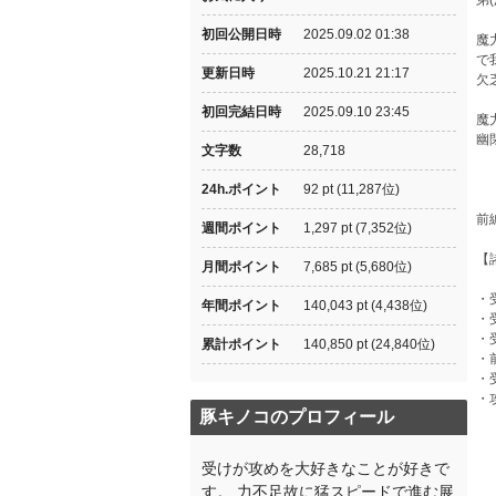
弟
初回公開日時
2025.09.02 01:38
魔
で
更新日時
2025.10.21 21:17
欠
初回完結日時
2025.09.10 23:45
魔
幽
文字数
28,718
24h.ポイント
92 pt (11,287位)
前
週間ポイント
1,297 pt (7,352位)
【
月間ポイント
7,685 pt (5,680位)
・
年間ポイント
140,043 pt (4,438位)
・
・
累計ポイント
140,850 pt (24,840位)
・
・
・
豚キノコのプロフィール
受けが攻めを大好きなことが好きで
す。 力不足故に猛スピードで進む展