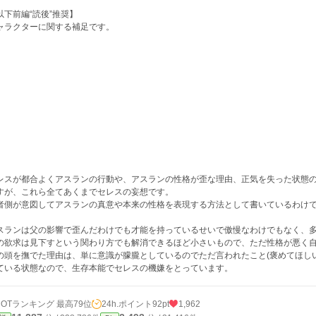
以下前編“読後”推奨】
ャラクターに関する補足です。
レスが都合よくアスランの行動や、アスランの性格が歪な理由、正気を失った状態
すが、これら全てあくまでセレスの妄想です。
者側が意図してアスランの真意や本来の性格を表現する方法として書いているわけ
スランは父の影響で歪んだわけでも才能を持っているせいで傲慢なわけでもなく、
の欲求は見下すという関わり方でも解消できるほど小さいもので、ただ性格が悪く
の頭を撫でた理由は、単に意識が朦朧としているのでただ言われたこと(褒めてほし
ている状態なので、生存本能でセレスの機嫌をとっています。
HOTランキング 最高79位
24h.ポイント
92pt
1,962