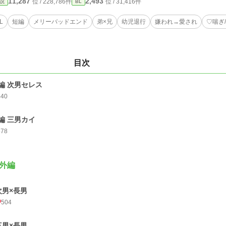
11,287
2,493
位 / 228,786件
位 / 31,416件
説
BL
L
短編
メリーバッドエンド
弟×兄
幼児退行
嫌われ→愛され
♡喘ぎ
目次
編 次男セレス
440
編 三男カイ
478
外編
次男×長男
504
三男×長男