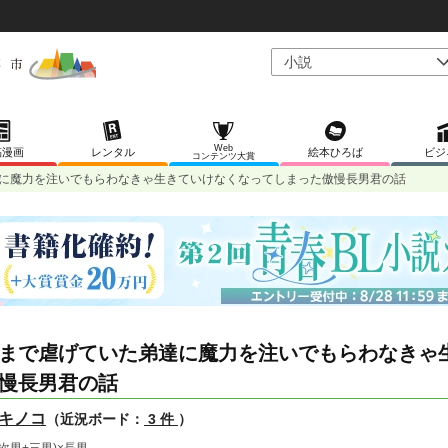
Web
稿漫画
レンタル
絵本ひろば
ビジ
コンテンツ大賞
に魔力を注いでもらわなきゃ生きていけなくなってしまった傲慢長男君の話
まで虐げていた弟達に魔力を注いでもらわなきゃ
慢長男君の話
キノコ
（近況ボード：
3 件
）