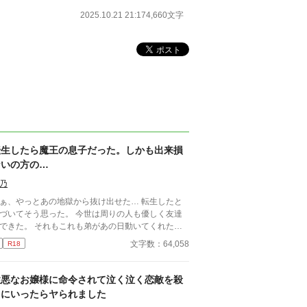
2025.10.21 21:17
4,660文字
転生したら魔王の息子だった。しかも出来損
ないの方の…
乃
ぁ、やっとあの地獄から抜け出せた… 転生したと
づいてそう思った。 今世は周りの人も優しく友達
できた。 それもこれも弟があの日動いてくれたか
ってとても優しく、俺のことを大切
文字数：64,058
R18
くれる弟。 前世と違って…？いいや、前世は
とりぼっちだった。仲良くなれたと思ったらいつの
にかいなくなってしまった。俺に近づいたら消え
性悪なお嬢様に命令されて泣く泣く恋敵を殺
、そんな噂がたって近づいてくる人は誰もいなかっ
りにいったらヤられました
。 しかも、両親は高校生の頃に亡くなっていた。