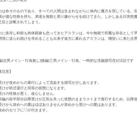
(次男+三男)×長男
力は命そのものであり、すべての人間は生まれながらに体内に魔力を宿している。
我が儘な性格を持ち、弟達を無能と罵り嫌がらせを続けてきた。しかしある日突然
乏症と診断されてしまう。
力に依存し剣術も肉体鍛錬も怠ってきたアスランは、今や無能で邪魔な存在として
閉塔に送られ助けを求めることも出来ず途方に暮れるアスランは、嘲笑いに来た次
編(次男メイン・行為無し)後編(三男メイン・行為、一時的な洗脳描写含)の2話です
諸注意】
受けが攻めからの暴行によって流血する描写が少しあります。
受けが幼児退行と同等の状態になります。
受けの性格が悪く、改心しません。
前編の前半部分以降受けが正気を失った状態のままラストまで進行するため、以降
受けから攻めへの愛はほぼありませんが攻めから受けへの愛はあります。
攻めのセリフに♡が付きます。