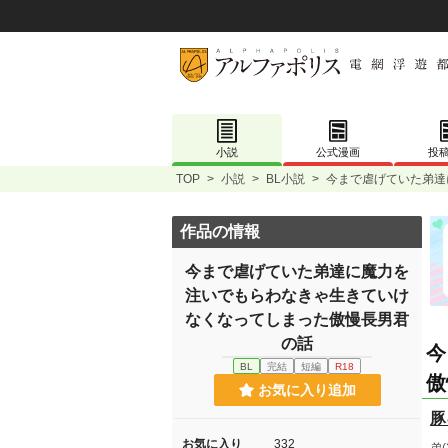
小説
公式漫画
投
TOP
>
小説
>
BL小説
>
今まで虐げていた弟達
作品の情報
今まで虐げていた弟達に魔力を
注いでもらわなきゃ生きていけ
なくなってしまった傲慢長男君
の話
今
BL
完結
短編
R18
傲
お気に入り追加
豚
お気に入り
332