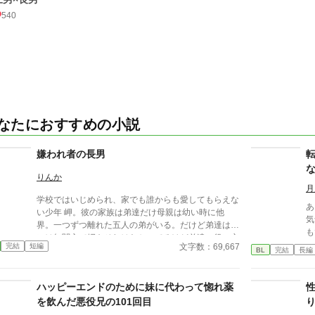
540
なたにおすすめの小説
嫌われ者の長男
りんか
月
学校ではいじめられ、家でも誰からも愛してもらえな
あ
い少年 岬。彼の家族は弟達だけ母親は幼い時に他
気
界。一つずつ離れた五人の弟がいる。だけど弟達は岬
も
には無関心で岬もそれはわかってるけど弟達の役に立
らだ。 前世と違
文字数：69,667
完結
短編
つために頑張ってるそんな時とある事件が起きて.....
BL
完結
長編
にして
ひ
間
ハッピーエンドのために妹に代わって惚れ薬
る
を飲んだ悪役兄の101回目
た