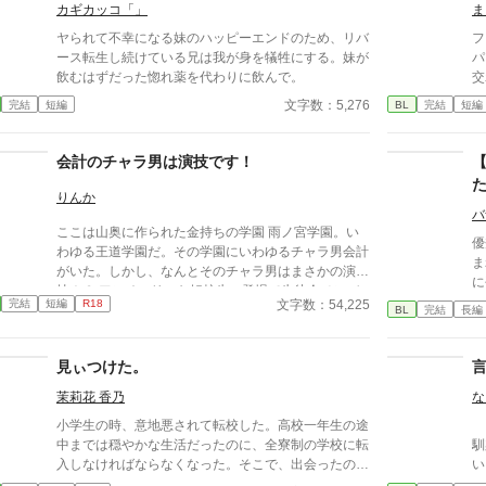
俺
カギカッコ「」
ま
た
ヤられて不幸になる妹のハッピーエンドのため、リバ
フ
ース転生し続けている兄は我が身を犠牲にする。妹が
パ
飲むはずだった惚れ薬を代わりに飲んで。
交わっ
く
文字数：5,276
完結
短編
BL
完結
短編
な子の
い
会計のチャラ男は演技です！
りんか
バ
ここは山奥に作られた金持ちの学園 雨ノ宮学園。い
優
わゆる王道学園だ。その学園にいわゆるチャラ男会計
ま
がいた。しかし、なんとそのチャラ男はまさかの演
に
技！？ アンチマリモな転校生の登場で生徒会メンバ
っ
文字数：54,225
完結
短編
R18
ーから嫌われて1人になってしまう主人公でも、生徒
BL
完結
長編
娼
会メンバーのために必死で頑張った結果…… そして
っ
主人公には暗い過去が・・・ チャラ男非王道な学園
使
見ぃつけた。
物語
れ
茉莉花 香乃
な
グ
な
小学生の時、意地悪されて転校した。高校一年生の途
｢ず
中までは穏やかな生活だったのに、全寮制の学校に転
馴染
化
入しなければならなくなった。そこで、出会ったの
い
で
は… 他サイトにも公開しています
てない。 た