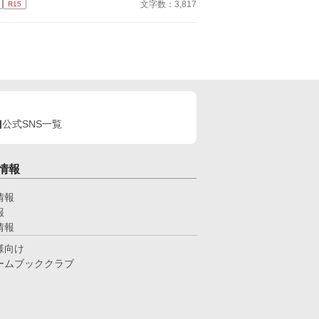
文字数：3,817
R15
いを伝えるぐらい、許してくれ。 そう思って告
したのが高校三年生の最後の登校日。……あれから
経ったんだけど… なんでアイツに馬乗りにされ
！？ ーーーーー 美形×平凡っていいですよ
、、、、
公式SNS一覧
情報
情報
報
情報
様向け
ームブッククラブ