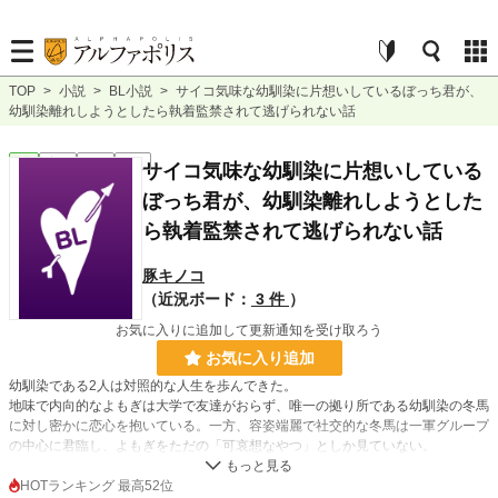
TOP
>
小説
>
BL小説
>
サイコ気味な幼馴染に片想いしているぼっち君が、
幼馴染離れしようとしたら執着監禁されて逃げられない話
BL
完結
短編
R18
サイコ気味な幼馴染に片想いしている
ぼっち君が、幼馴染離れしようとした
ら執着監禁されて逃げられない話
豚キノコ
（近況ボード：
3 件
）
お気に入りに追加して更新通知を受け取ろう
お気に入り追加
幼馴染である2人は対照的な人生を歩んできた。
地味で内向的なよもぎは大学で友達がおらず、唯一の拠り所である幼馴染の冬馬
に対し密かに恋心を抱いている。一方、容姿端麗で社交的な冬馬は一軍グループ
の中心に君臨し、よもぎをただの「可哀想なやつ」としか見ていない。
ある日、冬馬が仲間内でよもぎを嘲笑うような内容の会話している場面を発見し
心が砕かれ、冬馬を少し避けるようになる。酔った勢いで無謀な告白を試みるも
HOTランキング 最高52位