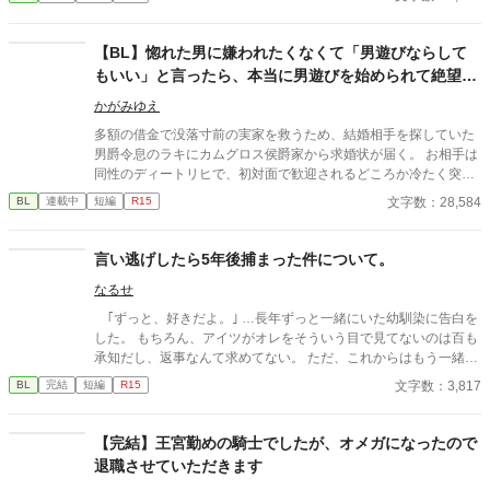
航平のためを考えた方が良いのかもしれない。それをきっかけに
2人の関係が変化していく…/高校生が順調(？)に愛を深めます
【BL】惚れた男に嫌われたくなくて「男遊びならして
もいい」と言ったら、本当に男遊びを始められて絶望し
ている侯爵令息の話
かがみゆえ
多額の借金で没落寸前の実家を救うため、結婚相手を探していた
男爵令息のラキにカムグロス侯爵家から求婚状が届く。 お相手は
同性のディートリヒで、初対面で歓迎されるどころか冷たく突き
放されてしまう。 『必要最低限関わるな』 『愛人を作るな』
文字数：28,584
BL
連載中
短編
R15
『男遊びならしてもいい』 ディートリヒから実家の借金を完済す
る条件を言われたラキは、学園で令息たちとの交流を満喫中。 褒
め上手なラキの周りには可愛い令息が集まり、推し活状態に。 一
言い逃げしたら5年後捕まった件について。
方、ディートリヒだけが嫉妬で胃を痛める日々。 ラキへの恋心を
なるせ
隠し続けた不器用侯爵令息に、幸せな未来は訪れるのか？ .
｢ずっと、好きだよ。｣ …長年ずっと一緒にいた幼馴染に告白を
した。 もちろん、アイツがオレをそういう目で見てないのは百も
承知だし、返事なんて求めてない。 ただ、これからはもう一緒に
いないから…想いを伝えるぐらい、許してくれ。 そう思って告
文字数：3,817
BL
完結
短編
R15
白したのが高校三年生の最後の登校日。……あれから5年経った
んだけど… なんでアイツに馬乗りにされてるわけ！？ ーーーー
ー 美形×平凡っていいですよね、、、、
【完結】王宮勤めの騎士でしたが、オメガになったので
退職させていただきます