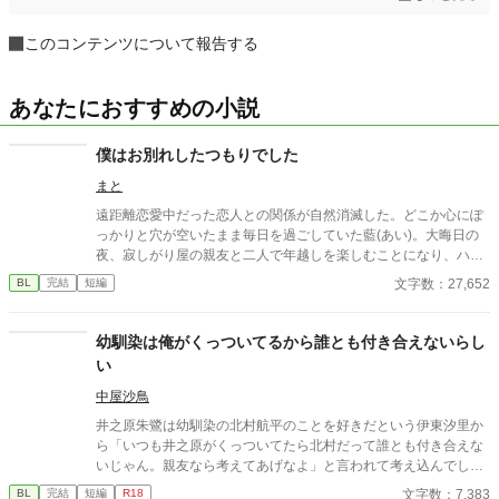
このコンテンツについて報告する
あなたにおすすめの小説
僕はお別れしたつもりでした
まと
遠距離恋愛中だった恋人との関係が自然消滅した。どこか心にぽ
っかりと穴が空いたまま毎日を過ごしていた藍(あい)。大晦日の
夜、寂しがり屋の親友と二人で年越しを楽しむことになり、ハメ
を外して酔いつぶれてしまう。目が覚めたら「ここどこ」状
文字数：27,652
BL
完結
短編
態！！ 親友と仲良すぎな主人公と、別れたはずの恋人とのお話。
⚠️趣味で書いておりますので、誤字脱字のご報告や、世界観に対
する批判コメントはご遠慮します。そういったコメントにはお返
幼馴染は俺がくっついてるから誰とも付き合えないらし
しできませんので宜しくお願いします。
い
中屋沙鳥
井之原朱鷺は幼馴染の北村航平のことを好きだという伊東汐里か
ら「いつも井之原がくっついてたら北村だって誰とも付き合えな
いじゃん。親友なら考えてあげなよ」と言われて考え込んでしま
う。俺は航平の邪魔をしているのか？実は片思いをしているけど
文字数：7,383
BL
完結
短編
R18