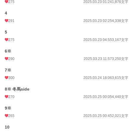
275
2025.03.23 01:24
1,876文字
小説
12,768 位 / 228,810 件
4
BL
2,900 位 / 31,421 件
291
2025.03.23 02:25
4,338文字
お気に入り
356
5
24h.ポイント
78 pt
275
2025.03.23 04:55
3,167文字
文字数
36,502
6※
更新日時
2025.03.26 16:34
290
2025.03.23 11:57
3,250文字
初回公開日時
2025.03.23 00:32
7※
初回完結日時
2025.03.26 16:34
300
2025.03.24 16:06
3,615文字
週間ポイント
543 pt (13,806 位)
8※ 冬馬side
270
2025.03.25 00:05
4,440文字
月間ポイント
3,096 pt (11,972 位)
9※
年間ポイント
49,363 pt (10,520 位)
265
2025.03.25 00:45
2,021文字
累計ポイント
152,494 pt (23,710 位)
10