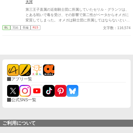
大河
第三王子直属の近衛騎士団に所属していたセリル・グランツは、
とある戦いで毒を受け、その影響で第二性がベータからオメガに
変質してしまった。 オメガは騎士団に所属してはならないという
法に基づき、騎士団を辞めることを決意するセリル。上司である
文字数：116,574
BL
完結
長編
R15
第三王子・レオンハルトにそのことを告げて騎士団を去るが、特
に引き留められるようなことはなかった。 地方貴族である実家に
戻ったセリルは、オメガになったことで見合い話を受けざるを得
ない立場に。見合いに全く乗り気でないセリルの元に、意外な人
物から婚約の申し入れが届く。それはかつての上司、レオンハル
トからの婚約の申し入れだった──
アプリ一覧
公式SNS一覧
ご利用について