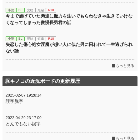
小説
BL
完結
短編
R18
今まで虐げていた弟達に魔力を注いでもらわなきゃ生きていけな
くなってしまった傲慢長男君の話
小説
BL
完結
短編
R18
失恋した傷心処女淫魔が想い人に似た男に囚われて一生逃げられ
ない話
もっと見る
豚キノコの近況ボードの更新履歴
2025-02-07 19:28:14
誤字脱字
2022-04-29 23:17:00
とんでもない誤字
もっと見る