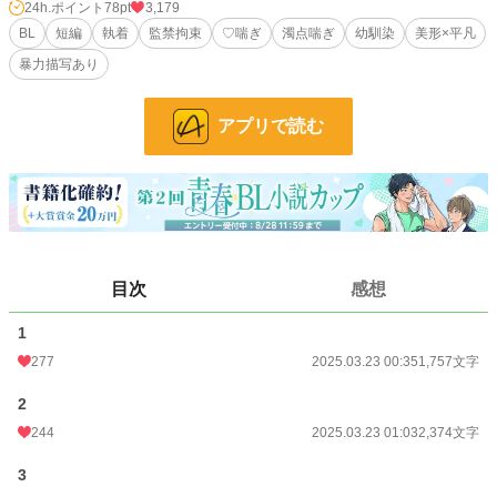
拒絶され、冬馬への想いを諦めようとさらに距離を置くよもぎに対し、冬馬は予
24h.ポイント
78pt
3,179
想外の執着を見せ始める。
BL
短編
執着
監禁拘束
♡喘ぎ
濁点喘ぎ
幼馴染
美形×平凡
暴力描写あり
サイコ幼馴染×地味平凡ぼっち
アプリで読む
【注意】
・バッドエンドです
・攻めからの受けに対する暴力表現が含まれます
・同性愛軽視的な描写が多少含まれます（男同士なんて有り得ない…等）
・サイコとありますがこれは作者の裁量であり、実際のサイコパスとは意味が異
なる可能性があります。
（問題なく会話ができますが1部話が通じず、独善的であり、自信過剰で支配欲
が強く多少自己中、社会や倫理的なルールは理解した上で自己の欲求を満たすた
目次
感想
めなら犯罪を犯すことを厭わないという攻めキャラクターなため、このような表
現を使用しています。）
1
・この物語はフィクションであり、実在の人物・団体とは一切関係ありません
277
2025.03.23 00:35
1,757文字
・受けが終始可哀想な目に合います
・♡・濁点喘ぎ過多。喘ぎませんが攻めのセリフにも♡がついています
2
・展開が非常に早い上に現実的では無いため苦手な方は閲覧をおすすめできませ
ん
244
2025.03.23 01:03
2,374文字
※マーク＝性描写
3