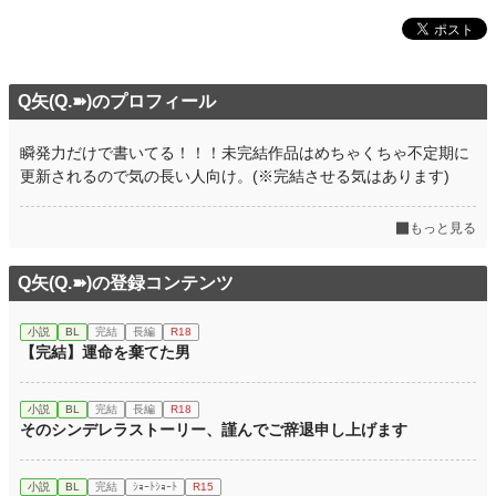
Q矢(Q.➽)のプロフィール
瞬発力だけで書いてる！！！未完結作品はめちゃくちゃ不定期に
更新されるので気の長い人向け。(※完結させる気はあります)
もっと見る
Q矢(Q.➽)の登録コンテンツ
小説
BL
完結
長編
R18
【完結】運命を棄てた男
小説
BL
完結
長編
R18
そのシンデレラストーリー、謹んでご辞退申し上げます
小説
BL
完結
ｼｮｰﾄｼｮｰﾄ
R15