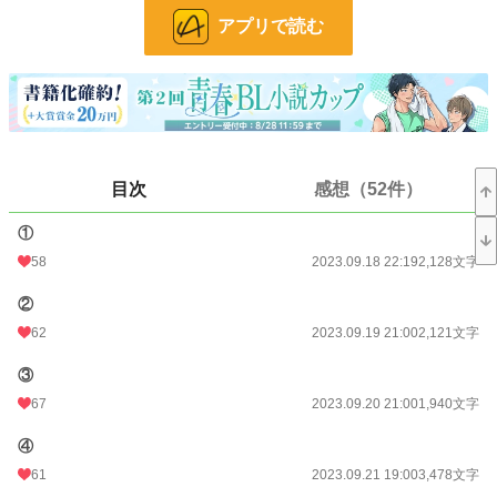
アプリで読む
◆ 天馬 (祈里以外の視点の時はテンマ表記・攻め)
祈里の彼氏。売れないホスト。売れないなら辞めたら良いのに。
◆ 三須 麗都 (みす れいと・攻め)
天馬の勤務するホストクラブのNO.1様。
目線ひとつでめちゃくちゃ売り上げるし甲斐性ありあり執着心もありあり。
※ゆっくり更新です
目次
感想（52件）
※up後に色々訂正する事があります
※あくまでフィクションですので、あの方々のシ〇ギについても当然フィクショ
ンです
①
58
2023.09.18 22:19
2,128文字
小説
15,477 位 / 228,848 件
②
BL
3,777 位 / 31,440 件
62
2023.09.19 21:00
2,121文字
お気に入り
1,143
③
24h.ポイント
56 pt
67
2023.09.20 21:00
1,940文字
文字数
124,259
④
更新日時
2024.02.23 12:00
61
2023.09.21 19:00
3,478文字