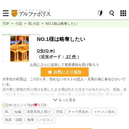
TOP
>
小説
>
BL小説
>
NO.1様は略奪したい
BL
完結
短編
R18
NO.1様は略奪したい
Q矢(Q.➽)
（近況ボード：
27 件
）
お気に入りに追加して更新通知を受け取ろう
お気に入り追加
大学生の祈里は、この2ヶ月、売れないホストの恋人・天馬の為に春をひさいで
いる。
店の客に多額の売り掛けを残したまま飛ばれたと泣きつかれたからだ。勿論、全
く気は進まないし慣れないのだが、清楚な美しさを持つ祈里は妙に客ウケが良
く、僅かな間に固定の客までついてガンガン稼いでしまっている。
そして今夜もいつもの場所に立ち、客の声かけを待つ祈里。だが、寄って来たの
24h.ポイント
56pt
3,720
は何処か見覚えのあるイケメン風の若い男で…。
BL
短編
清楚系美人受け
浮気
チャラ男攻め
イケメン攻め
執着・溺愛
略奪
ハピエン
◆ 久高 祈里 (くだか いのり・受け)
天馬の為に嫌々頑張ってたけど最近限界。