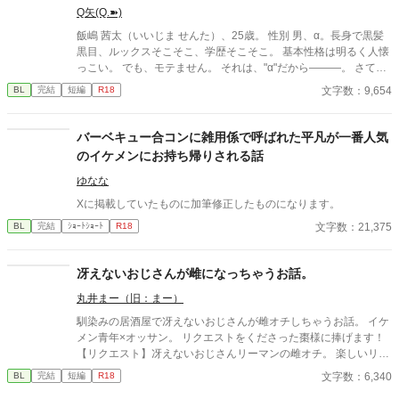
Q矢(Q.➽)
飯嶋 茜太（いいじま せんた）、25歳。 ‪性別 男、‪α‬。長身で黒髪
黒目、ルックスそこそこ、学歴そこそこ。 基本性格は明るく人懐
っこい。 でも、モテません。 それは、‪"α‬"だから―――。 さて、
期待外れと呼ばれて今迄の生活を捨てたαに、幸せは訪れるの
文字数：9,654
BL
完結
短編
R18
か。
バーベキュー合コンに雑用係で呼ばれた平凡が一番人気
のイケメンにお持ち帰りされる話
ゆなな
Xに掲載していたものに加筆修正したものになります。
文字数：21,375
BL
完結
ｼｮｰﾄｼｮｰﾄ
R18
冴えないおじさんが雌になっちゃうお話。
丸井まー（旧：まー）
馴染みの居酒屋で冴えないおじさんが雌オチしちゃうお話。 イケ
メン青年×オッサン。 リクエストをくださった棗様に捧げます！
【リクエスト】冴えないおじさんリーマンの雌オチ。 楽しいリク
エストをありがとうございました！ ※ムーンライトノベルズさん
文字数：6,340
BL
完結
短編
R18
でも公開しております。