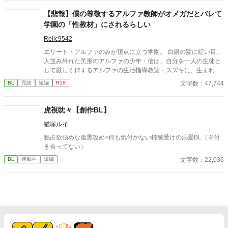
【悲報】僕の尊敬するアルファ教師がオメガだとバレて
学園の「性教材」にされるらしい
Relic9542
エリート・アルファのみが頂点に立つ学園。 白銀の髪に紅い目、
人並み外れた美形のアルファの少年・信は、自分を一人の生徒と
して厳しく律するアルファの生活指導教諭・スズキに、生まれて
初めての敬意と、昏い独占欲を抱いていた。 しかし、スズキには
文字数：47,744
BL
完結
短編
R18
誰にも言えない秘密があった。 彼は、強力な抑制剤で性別を偽る
「隠れオメガ」だったのだ。 スズキが学園の非道な「オメガ管理
計画」に反対したことで、事態は最悪の方向へ動き出す。校長の
虎視眈々【創作BL】
差し向けた闇の掃除屋「蜘蛛」の手によって、スズキの正体は暴
猫塚ルイ
かれ、彼は全校生徒の前でアルファに従順な家畜へと作り替えら
れる「特別な教材」に指名されてしまう。 講堂での「公開処
独占欲強めな腹黒攻め×何も気付かない鈍感受けの溺愛BL（※付
刑」、そして選ばれたエリート生徒たちによる「支配の実技演
き合ってない）
習」――。 かつての教え子たちに蹂躙され、尊厳をズタズタにさ
文字数：22,036
BL
連載中
短編
れるスズキ……。