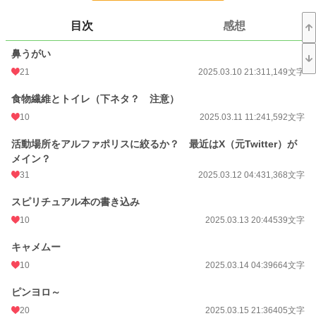
更新日時
2026.08.07 05:31
目次
感想
初回公開日時
2025.03.10 21:31
鼻うがい
週間ポイント
2,109 pt (4,624 位)
21
2025.03.10 21:31
1,149文字
月間ポイント
9,222 pt (4,838 位)
食物繊維とトイレ（下ネタ？ 注意）
年間ポイント
40,742 pt (12,184 位)
10
2025.03.11 11:24
1,592文字
累計ポイント
53,008 pt (43,248 位)
活動場所をアルファポリスに絞るか？ 最近はX（元Twitter）が
メイン？
31
2025.03.12 04:43
1,368文字
スピリチュアル本の書き込み
10
2025.03.13 20:44
539文字
キャメムー
10
2025.03.14 04:39
664文字
ピンヨロ～
20
2025.03.15 21:36
405文字