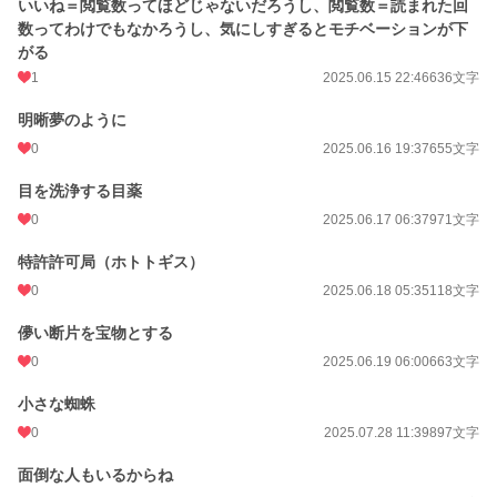
いいね＝閲覧数ってほどじゃないだろうし、閲覧数＝読まれた回
数ってわけでもなかろうし、気にしすぎるとモチベーションが下
がる
1
2025.06.15 22:46
636文字
明晰夢のように
0
2025.06.16 19:37
655文字
目を洗浄する目薬
0
2025.06.17 06:37
971文字
特許許可局（ホトトギス）
0
2025.06.18 05:35
118文字
儚い断片を宝物とする
0
2025.06.19 06:00
663文字
小さな蜘蛛
0
2025.07.28 11:39
897文字
面倒な人もいるからね