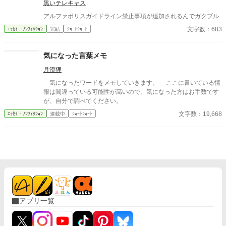
黒いテレキャス
とは現実に影響しませんが。ちょっとオカルト趣味なもので、夢
を実用的に使えないか？ ってことにはワクワクします。 でも
アルファポリスガイドライン禁止事項が追加されるんでガクブル
予知夢にはさほど興味ありません。たとえ災害が起こることが分
文字数：683
ｴｯｾｲ・ﾉﾝﾌｨｸｼｮﾝ
完結
ｼｮｰﾄｼｮｰﾄ
かったとしても、正確な位置や時刻まで分からなければ対策のし
ようがないし、間違えた情報を伝えて、かえって事態を悪化させ
たら恐ろしいからです。 ただ、危機回避ではなく、宝くじが当
気になった言葉メモ
たる番号とか、「これをすれば良いことが起こる」みたいな夢を
月澄狸
見られるんなら、個人的に活用したいですね(笑)。 でもタダで
あちこち行って景色を見たり体験したりできるだけでありがたい
気になったワードをメモしていきます。 ここに書いている情
んだから、それ以上望むのも欲張りすぎかな。
報は間違っている可能性が高いので、気になった方はお手数です
が、自分で調べてください。
文字数：19,668
ｴｯｾｲ・ﾉﾝﾌｨｸｼｮﾝ
連載中
ｼｮｰﾄｼｮｰﾄ
アプリ一覧