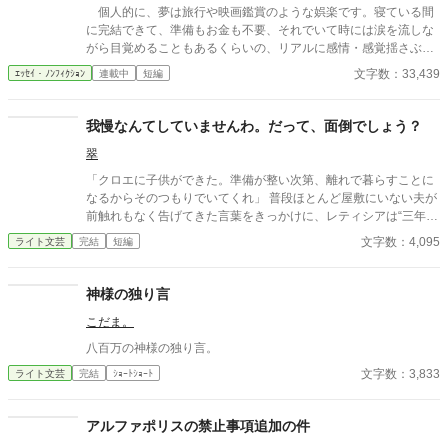
個人的に、夢は旅行や映画鑑賞のような娯楽です。寝ている間
に完結できて、準備もお金も不要、それでいて時には涙を流しな
がら目覚めることもあるくらいの、リアルに感情・感覚揺さぶら
れるエンターテインメント。 昔から夢が好きだったけど、近年
文字数：33,439
ｴｯｾｲ・ﾉﾝﾌｨｸｼｮﾝ
連載中
短編
現実重視で睡眠時間を削り、あんまり夢を見ていなかった……。
それで寂しくなり、息抜きに、夢を見ることを再開しました。
夢を見ると眠りが浅くなる感じがする、睡眠不足になるのが難点
我慢なんてしていませんわ。だって、面倒でしょう？
ですが、その分睡眠時間を増やせば大丈夫です。どうせ出かける
翠
のも疲れるし、お金もかかるので、それを思えば睡眠時間を追加
するくらいで楽しませてもらえるのは安上がりです。スマホを眺
「クロエに子供ができた。準備が整い次第、離れで暮らすことに
めていると視力のことが心配になりますが、夢なら目を使わずに
なるからそのつもりでいてくれ」 普段ほとんど屋敷にいない夫が
映像を見ることができるし。 「夢を見たい」と思うようになり、
前触れもなく告げてきた言葉をきっかけに、レティシアは“三年
しばらくはうまく見られませんでしたが、そのうち見る機会が増
間”の契約を終わらせることにした。 赤の他人を屋敷に迎えるこ
文字数：4,095
ライト文芸
完結
短編
えました。 夢を見ても覚えていられない、すぐ記憶が失われる
とはしない。 不要なものに感情を砕く理由などない。 「だって、
ことが多かったけど、夢に意識を繋げようと力を入れているうち
面倒でしょう？」 不誠実な夫も、無意味な結婚も、 この際すべて
に、若干思い出しやすくなった気がします。 目覚めるとき
切り捨ててしまいましょう。
神様の独り言
「あ、朝だ。今何時？ スマホのメッセージ来てるかな」と現実
に意識を集中すると夢の記憶が消えがちですが、たぐり寄せよう
こだま。
とすると、忘れていたことまで思い出せるようになってきまし
八百万の神様の独り言。
た。 私は夢の中で以前、飛ぶ練習をしており、夢の中では飛べ
るようになったみたいです。うまくできない時もありますが。明
文字数：3,833
ライト文芸
完結
ｼｮｰﾄｼｮｰﾄ
晰夢というほどではないけれど、「夢の中だから今、飛べるな」
くらいの自覚はあることが多いです。夢の中で、飛んでいる姿を
アルファポリスの禁止事項追加の件
誰かに見せれば、現実でも飛べるようになる気がして、飛ぶ姿を
人に見せようとしたりもしています。 当然、夢の中でやったこ