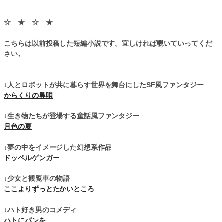
☆ ★ ☆ ★
こちらは以前投稿した短編小説です。宜しければ覗いていってくだ
さい。
↓人とロボットが共に暮らす世界を舞台にしたSF風ファンタジー
からくりの鼻唄
↓生き物たちが登場する童話風ファンタジー
月色の夏
↓夢の中をイメージした幻想系作品
ドッペルゲンガー
↓少女と観覧車の物語
ここよりずっとたかいところ
↓ハト好き男のコメディ
ハトにパンを