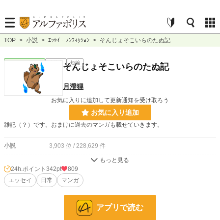
TOP
>
小説
>
ｴｯｾｲ・ﾉﾝﾌｨｸｼｮﾝ
>
そんじょそこいらのたぬ記
ｴｯｾｲ・ﾉﾝﾌｨｸｼｮﾝ
連載中
短編
そんじょそこいらのたぬ記
月澄狸
お気に入りに追加して更新通知を受け取ろう
お気に入り追加
雑記（？）です。おまけに過去のマンガも載せていきます。
小説
3,903 位 / 228,629 件
ｴｯｾｲ・ﾉﾝﾌｨｸｼｮﾝ
77 位 / 8,861 件
24h.ポイント
342pt
809
お気に入り
エッセイ
日常
7
マンガ
24h.ポイント
342 pt
アプリで読む
文字数
75,623