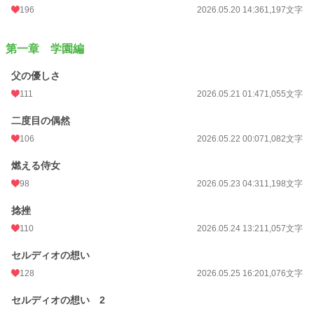
24h.ポイント
14,584 pt
196
2026.05.20 14:36
1,197文字
文字数
100,534
第一章 学園編
更新日時
2026.08.05 18:00
父の優しさ
初回公開日時
2026.05.19 15:42
111
2026.05.21 01:47
1,055文字
週間ポイント
93,605 pt (92 位)
二度目の偶然
月間ポイント
381,863 pt (81 位)
106
2026.05.22 00:07
1,082文字
年間ポイント
992,835 pt (396 位)
燃える侍女
累計ポイント
1,033,798 pt (5,609 位)
98
2026.05.23 04:31
1,198文字
捻挫
110
2026.05.24 13:21
1,057文字
セルディオの想い
128
2026.05.25 16:20
1,076文字
セルディオの想い 2