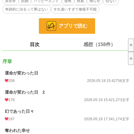
異世界
結婚
ハッピーエンド
後悔
執着
拗らせ
切ない
結婚をした子爵令嬢のニーナ。
奇跡的に治るって事はない
すれ違いすぎて修復不可能
順風満帆な人生を送っていた彼女の身に異変が起きたのは──結婚後、一年と少
し経ってからのことだった。
アプリで読む
ほんの少しのすれ違いから、運命はニーナを残酷な世界へと叩き落とし、お互い
を唯一として愛し合っていたセルディオも、他の女へと目移りするようになる。
「一生私を愛してくれると言っていたのに……あなたの一生涯の愛は、たった一
目次
感想（158件）
年だけのものだったの？」
身体は病に侵され、心は愛する夫に引き裂かれ……ニーナは自分にとって、最も
序章
辛い決断をする──。
運命が変わった日
※表紙画像はAIが頑張ってくれました。
208
2026.05.19 15:42
756文字
初めて使ったので勝手が分からず……時間かかりました(ﾉω･､`)
運命が変わった日 2
176
2026.05.19 15:42
1,273文字
小説
83 位 / 228,570 件
幻であった日々
恋愛
64 位 / 66,310 件
197
2026.05.19 17:34
1,174文字
お気に入り
1,147
奪われた幸せ