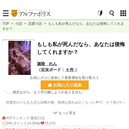
TOP
>
小説
>
恋愛小説
>
もしも私が死んだなら、あなたは後悔してくれま
すか？
恋愛
連載中
長編
もしも私が死んだなら、あなたは後悔
してくれますか？
迦陵 れん
（近況ボード：
4 件
）
お気に入りに追加して更新通知を受け取ろう
お気に入り追加
「……残念ながら、もう手の施しようがありません」
何度目かになる入念な診察の後、医師は哀れみのこもった声で、そう告げた─
─。
♢♢♢
HOTランキング 最高21位
24h.ポイント
14,584pt
15,233
貴族学園で出会った公爵令息のセルディオと、身分の差を乗り越え、幸せな恋愛