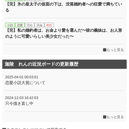
【完】氷の皇太子の仮面の下は、没落婚約者への狂愛で満ちてい
る
小説
恋愛
完結
長編
R15
【完】私の婚約者は、お金より愛を選んだ〜彼の義妹は、お人形
のように可愛いらしい美少女だった〜
もっと見る
迦陵 れんの近況ボードの更新履歴
2025-04-01 00:03:01
恋愛小説大賞について
2024-12-03 16:42:03
只今描き直し中
もっと見る