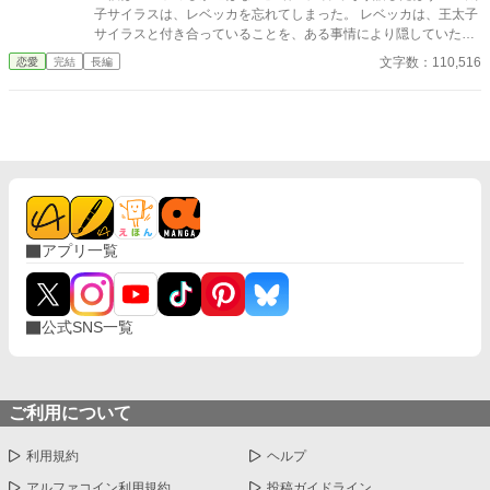
子サイラスは、レベッカを忘れてしまった。 レベッカは、王太子
サイラスと付き合っていることを、ある事情により隠していた。
舞踏会で関係を公表し、婚約者に指名される予定だったのに、舞
文字数：110,516
恋愛
完結
長編
踊会の夜にサイラスは薬を盛られて倒れ、記憶喪失になってしま
う。 恋人が誰なのかわからないのをいいことに、偽の恋人が次々
と名乗りをあげ王太子の婚約者の座を狙ってくる。おかげで不信
に陥ったサイラスに、レベッカは自分が恋人だと名乗り出せなく
なってしまった。 サイラスの記憶喪失を解消するため、薬師兼魔
女であるレベッカは恋人であることを隠しながら、事件調査を協
力することになった。そうして記憶が戻らないまま二人の距離は
再び近づいていく。だが、そんなおりにサイラスの偽の恋人を名
乗りでた令嬢たちが、次々と襲われる事件も起き始めて……！？
アプリ一覧
※他のサイトにも掲載しています。 毎日更新です。
公式SNS一覧
ご利用について
利用規約
ヘルプ
アルファコイン利用規約
投稿ガイドライン