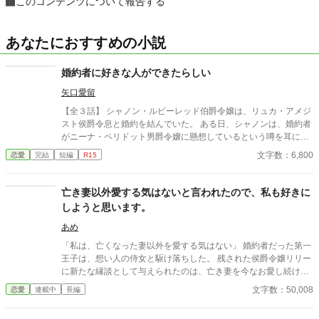
このコンテンツについて報告する
あなたにおすすめの小説
婚約者に好きな人ができたらしい
矢口愛留
【全３話】 シャノン・ルビーレッド伯爵令嬢は、リュカ・アメジ
スト侯爵令息と婚約を結んでいた。 ある日、シャノンは、婚約者
がニーナ・ペリドット男爵令嬢に懸想しているという噂を耳にす
る。 シャノンは断罪を回避するため、リュカとの婚約を円満に解
文字数：6,800
恋愛
完結
短編
R15
消しようとするが――。 ※ エブリスタに習作として掲載したもの
を改稿した作品です。 ※ 小説家になろうにも掲載しています。
亡き妻以外愛する気はないと言われたので、私も好きに
しようと思います。
あめ
「私は、亡くなった妻以外を愛する気はない」 婚約者だった第一
王子は、想い人の侍女と駆け落ちした。 残された侯爵令嬢リリー
に新たな縁談として与えられたのは、亡き妻を今なお愛し続ける
英雄・辺境伯ヴィンセント。 「君を愛することはない」 そう言い
文字数：50,008
恋愛
連載中
長編
切る夫に、リリーは静かに微笑んで頷いた。 彼女にもまた、胸の
奥にしまい続ける”忘れられない人”がいたから。 互いに愛する人