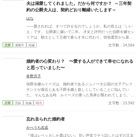
を忘れられないまま始まった、冷え切った政略結婚。 しかし、使
夫は溺愛してくれました。だから何ですか？ ～三年契
用人や領民から慕われるリリーの優しさに触れるうち、ヴィンセ
約の公爵夫人は、契約どおり離縁いたします～
ントの凍てついた心は少しずつ変わり始める。 ――気付けば、彼
女の笑顔を守りたいと思うほどに。 だが、その矢先。 ヴィンセン
はな
トは、リリーが一人の男と親しげに語り合う姿を目撃してしま
――愛されれば、すべて許せるのでしょうか。私の答えは「いい
う。 「あの男は誰だ」 「私の初恋の人です。……今も、その人だ
え」です。 公爵家に嫁いで二年。 才女と評判だった伯爵令嬢セシ
けを想っています」 激しく動揺し、彼女を責めるヴィンセント。
リアは、騎士として王都で暮らす夫に代わり、領地運営から屋敷
そんな夫を見つめ、リリーは不思議そうに首を傾げた。 「旦那様
の切り盛りまで一手に引き受けていた。 けれど義父が亡くなると
文字数：24,584
恋愛
連載中
短編
だって、奥様以外は愛する気はないと仰っていたじゃないです
状況は一変する。 義母には使用人同然に扱われ、わがままな義妹
か」 亡き妻だけを愛すると誓った男と、叶わない初恋を胸にしま
には毎日のように振り回される。領主となるべき義弟も「争いは
い続ける女。 叶わないであろう恋に身を焦がす、すれ違い夫婦の
苦手だから」と責任から目を背け、誰一人として彼女を助けよう
婚約者の心変わり？ 〜愛する人ができて幸せになれる
物語。
とはしなかった。 そんなある日、義妹に噴水へ突き落とされ、高
と思っていました〜
熱に倒れたセシリアは前世の記憶を思い出す。 前世の彼女は、社
員を守るためなら冷徹な決断も辞さない敏腕経営者だった。
冬野月子
「……今まで随分と我慢しました。でも、もう十分ですわ」 数字
侯爵令嬢ルイーズは、婚約者であるジュノー大公国の太子アレク
と交渉術、そして前世で培った経営手腕を武器に、公爵家の膿を
サンドが最近とある子爵令嬢と親しくしていることに悩んでい
一つずつ切り捨てていくセシリア。 やがて王都から戻った夫は、
た。 そんなある時、ルイーズの乗った馬車が襲われてしまう。 死
初めて妻が背負ってきた現実を知り、深く後悔する。償うために
を覚悟した前に現れたのは婚約者とよく似た男で、彼に拐われた
文字数：23,592
恋愛
完結
短編
R15
公爵家を支え、彼女だけを一途に愛し始める夫。 けれど、それで
ルイーズは……
終わりではない。 セシリアには、亡き義父と交わした誰にも知ら
れてはならない『三年契約』があった。 ＊＊＊＊＊＊＊＊ 10
忘れ去られた婚約者
時、20時更新します。 AIも使っています。
かべうち右近
『僕はレベッカしか選ばない』 甘い声音でそう話したはずの王太